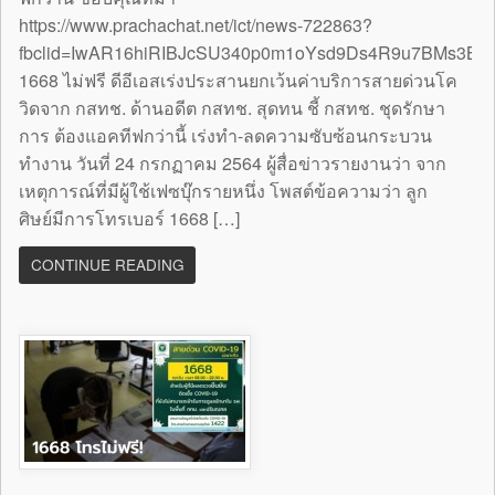
https://www.prachachat.net/ict/news-722863?
fbclid=IwAR16hiRIBJcSU340p0m1oYsd9Ds4R9u7BMs3B
1668 ไม่ฟรี ดีอีเอสเร่งประสานยกเว้นค่าบริการสายด่วนโค
วิดจาก กสทช. ด้านอดีต กสทช. สุดทน ชี้ กสทช. ชุดรักษา
การ ต้องแอคทีฟกว่านี้ เร่งทำ-ลดความซับซ้อนกระบวน
ทำงาน วันที่ 24 กรกฏาคม 2564 ผู้สื่อข่าวรายงานว่า จาก
เหตุการณ์ที่มีผู้ใช้เฟซบุ๊กรายหนึ่ง โพสต์ข้อความว่า ลูก
ศิษย์มีการโทรเบอร์ 1668 […]
CONTINUE READING