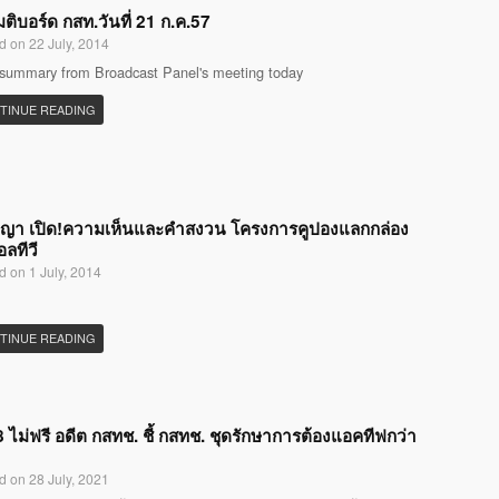
มติบอร์ด กสท.วันที่ 21 ก.ค.57
d on 22 July, 2014
 summary from Broadcast Panel's meeting today
TINUE READING
ญญา เปิด!ความเห็นและคำสงวน โครงการคูปองแลกกล่อง
อลทีวี
d on 1 July, 2014
TINUE READING
 ไม่ฟรี อดีต กสทช. ชี้ กสทช. ชุดรักษาการต้องแอคทีฟกว่า
d on 28 July, 2021