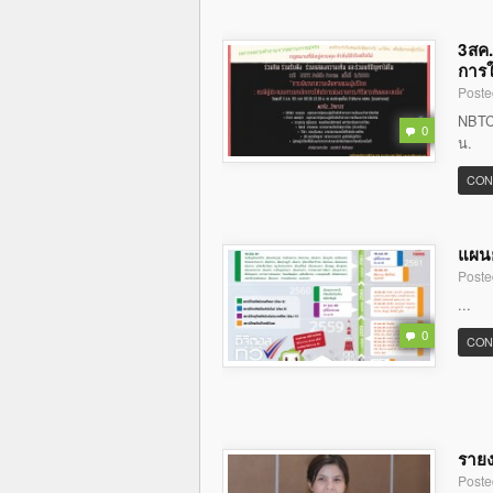
3สค.
การใ
Poste
NBTC 
0
น.
CON
แผนย
Poste
...
0
CON
รายง
Poste