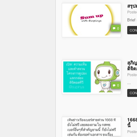
สรุป
Poste
Brief
0
CON
สุภิ
ดิจิต
Poste
...
0
CON
1668
นี้
Poste