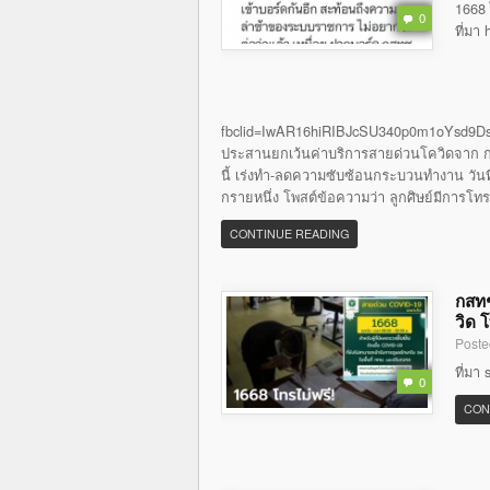
1668 
0
ที่มา
fbclid=IwAR16hiRIBJcSU340p0m1oYsd9Ds
ประสานยกเว้นค่าบริการสายด่วนโควิดจาก กส
นี้ เร่งทำ-ลดความซับซ้อนกระบวนทำงาน วันที่ 
กรายหนึ่ง โพสต์ข้อความว่า ลูกศิษย์มีการโท
CONTINUE READING
กสทช
วิด 
Poste
ที่มา
0
CON