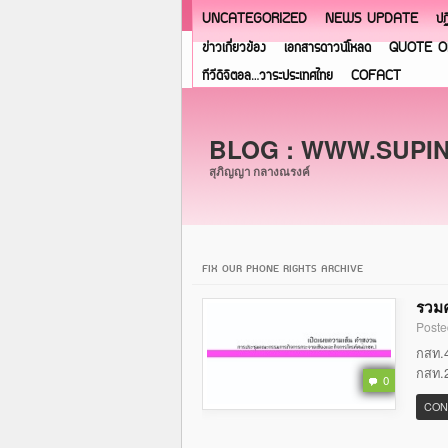
UNCATEGORIZED
NEWS UPDATE
ปฏ
ข่าวเกี่ยวข้อง
เอกสารดาวน์โหลด
QUOTE O
ทีวีดิจิตอล…วาระประเทศไทย
COFACT
BLOG : WWW.SUPI
สุภิญญา กลางณรงค์
FIX OUR PHONE RIGHTS ARCHIVE
รวมค
Poste
กสท.4
กสท.2
0
CON