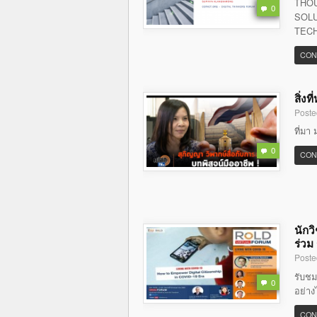
THOU
0
SOLU
TECH
CON
สิ่ง
Poste
ที่มา 
0
CON
นักว
ร่วม
Poste
รับชม
0
อย่าง
CON