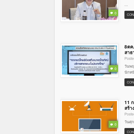
...
0
CON
8ตค.
สาธ
Poste
วันพฤ
0
นักหน
CON
11 ก
สร้า
Poste
วันศุ
0
CON