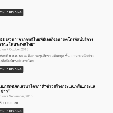
TINUE READING
58 เสวนา”จากกรณีไทยพีบีเอสถึงอนาคตโทรทัศน์บริการ
ารณะในประเทศไทย”
d on 7 October, 2015
หัสบดี 8 ต.ค. 58 ณ ห้องประชุมอิศรา อมันตกุล ชั้น 3 สมาคมนักข่าว
ังสือพิมพ์แห่งประเทศไทย
TINUE READING
.ย.กสทช.จัดเสวนาไตรภาคี“ข่าวสร้างกระแส..หรือ..กระแส
งข่าว”
d on 9 September, 2015
กร์ 11 ก.ย. 58
TINUE READING