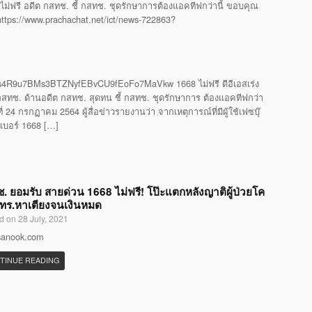
ไม่ฟรี อดีต กสทช. ชี้ กสทช. ชุดรักษาการต้องแอคทีฟกว่านี้ ขอบคุณ
 https://www.prachachat.net/ict/news-722863?
4R9u7BMs3BTZNyfEBvCU9fEoFo7MaVkw 1668 ไม่ฟรี ดีอีเอสเร่ง
ทช. ด้านอดีต กสทช. สุดทน ชี้ กสทช. ชุดรักษาการ ต้องแอคทีฟกว่า
24 กรกฏาคม 2564 ผู้สื่อข่าวรายงานว่า จากเหตุการณ์ที่มีผู้ใช้เฟซบุ๊
รเบอร์ 1668 […]
. ยอมรับ สายด่วน 1668 ไม่ฟรี! โป๊ะแตกหลังญาติผู้ป่วยโค
โทร.หาเตียงจนเงินหมด
d on 28 July, 2021
 sanook.com
TINUE READING