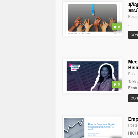
สุภิ
ออนไล
Poste
...
0
CON
Meet
Risi
Poste
Takin
0
Featu
CON
Empo
Poste
HIGH