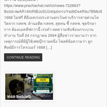
https://www.prachachat.net/ict/news-722863?
fbclid=IwAR16hiRIBJcSU340p0m1oYsd9Ds4R9u7BMs3B
1668 ไม่ฟรี ดีอีเอสเร่งประสานยกเว้นค่าบริการสายด่วนโค
วิดจาก กสทช. ด้านอดีต กสทช. สุดทน ชี้ กสทช. ชุดรักษา
การ ต้องแอคทีฟกว่านี้ เร่งทำ-ลดความซับซ้อนกระบวน
ทำงาน วันที่ 24 กรกฏาคม 2564 ผู้สื่อข่าวรายงานว่า จาก
เหตุการณ์ที่มีผู้ใช้เฟซบุ๊กรายหนึ่ง โพสต์ข้อความว่า ลูก
ศิษย์มีการโทรเบอร์ 1668 […]
CONTINUE READING