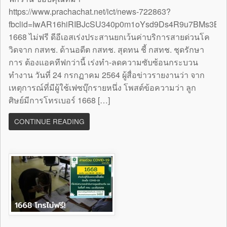
https://www.prachachat.net/ict/news-722863?
fbclid=IwAR16hiRIBJcSU340p0m1oYsd9Ds4R9u7BMs3B
1668 ไม่ฟรี ดีอีเอสเร่งประสานยกเว้นค่าบริการสายด่วนโค
วิดจาก กสทช. ด้านอดีต กสทช. สุดทน ชี้ กสทช. ชุดรักษา
การ ต้องแอคทีฟกว่านี้ เร่งทำ-ลดความซับซ้อนกระบวน
ทำงาน วันที่ 24 กรกฏาคม 2564 ผู้สื่อข่าวรายงานว่า จาก
เหตุการณ์ที่มีผู้ใช้เฟซบุ๊กรายหนึ่ง โพสต์ข้อความว่า ลูก
ศิษย์มีการโทรเบอร์ 1668 […]
CONTINUE READING