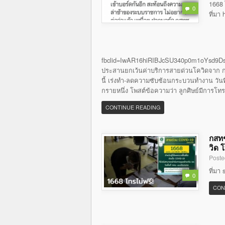
1668 
0
ที่มา
fbclid=IwAR16hiRIBJcSU340p0m1oYsd9Ds
ประสานยกเว้นค่าบริการสายด่วนโควิดจาก กส
นี้ เร่งทำ-ลดความซับซ้อนกระบวนทำงาน วันที่ 
กรายหนึ่ง โพสต์ข้อความว่า ลูกศิษย์มีการโท
CONTINUE READING
กสทช
วิด 
Poste
ที่มา
0
CON