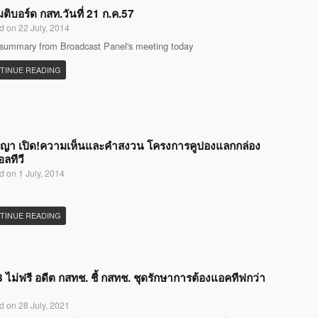
มติบอร์ด กสท.วันที่ 21 ก.ค.57
d on 22 July, 2014
 summary from Broadcast Panel's meeting today
TINUE READING
ญญา เปิด!ความเห็นและคำสงวน โครงการคูปองแลกกล่อง
อลทีวี
d on 1 July, 2014
TINUE READING
 ไม่ฟรี อดีต กสทช. ชี้ กสทช. ชุดรักษาการต้องแอคทีฟกว่า
d on 28 July, 2021