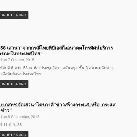
TINUE READING
58 เสวนา”จากกรณีไทยพีบีเอสถึงอนาคตโทรทัศน์บริการ
ารณะในประเทศไทย”
d on 7 October, 2015
หัสบดี 8 ต.ค. 58 ณ ห้องประชุมอิศรา อมันตกุล ชั้น 3 สมาคมนักข่าว
ังสือพิมพ์แห่งประเทศไทย
TINUE READING
.ย.กสทช.จัดเสวนาไตรภาคี“ข่าวสร้างกระแส..หรือ..กระแส
งข่าว”
d on 9 September, 2015
กร์ 11 ก.ย. 58
TINUE READING