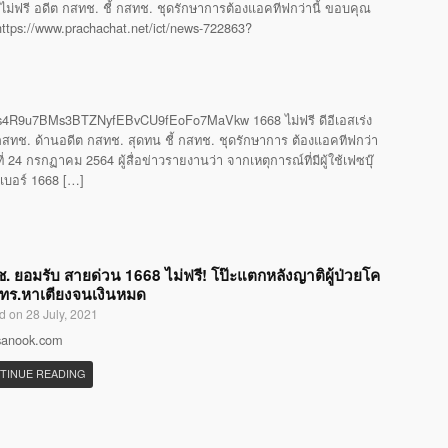
ไม่ฟรี อดีต กสทช. ชี้ กสทช. ชุดรักษาการต้องแอคทีฟกว่านี้ ขอบคุณ
 https://www.prachachat.net/ict/news-722863?
4R9u7BMs3BTZNyfEBvCU9fEoFo7MaVkw 1668 ไม่ฟรี ดีอีเอสเร่ง
ทช. ด้านอดีต กสทช. สุดทน ชี้ กสทช. ชุดรักษาการ ต้องแอคทีฟกว่า
24 กรกฏาคม 2564 ผู้สื่อข่าวรายงานว่า จากเหตุการณ์ที่มีผู้ใช้เฟซบุ๊
รเบอร์ 1668 […]
. ยอมรับ สายด่วน 1668 ไม่ฟรี! โป๊ะแตกหลังญาติผู้ป่วยโค
โทร.หาเตียงจนเงินหมด
d on 28 July, 2021
 sanook.com
TINUE READING