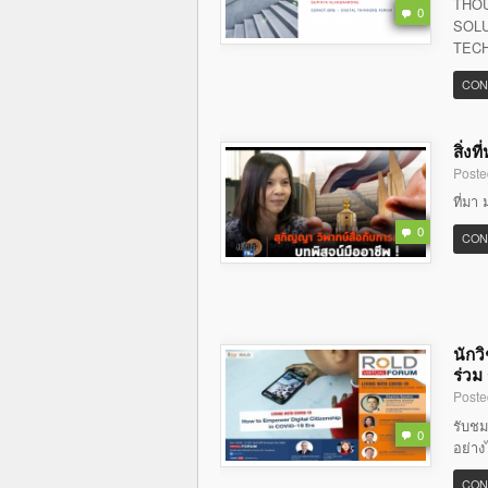
THOU
0
SOLU
TECH
CON
สิ่ง
Poste
ที่มา 
0
CON
นักว
ร่วม
Poste
รับชม
0
อย่าง
CON