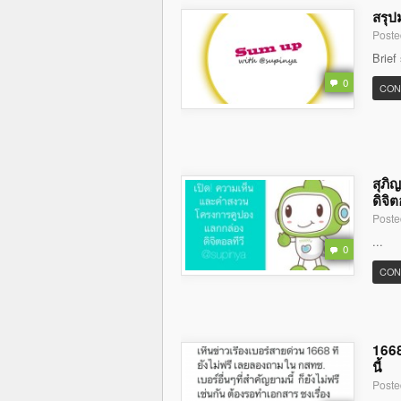
สรุป
Poste
Brief
0
CON
สุภิ
ดิจิต
Poste
...
0
CON
1668
นี้
Poste