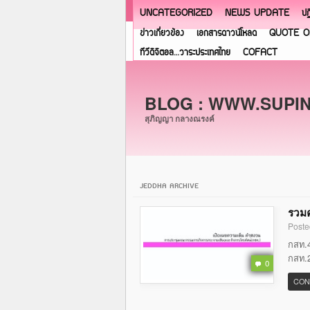
UNCATEGORIZED
NEWS UPDATE
ปฏ
ข่าวเกี่ยวข้อง
เอกสารดาวน์โหลด
QUOTE O
ทีวีดิจิตอล…วาระประเทศไทย
COFACT
BLOG : WWW.SUPI
สุภิญญา กลางณรงค์
JEDDHA ARCHIVE
รวมค
Poste
กสท.4
กสท.2
0
CON