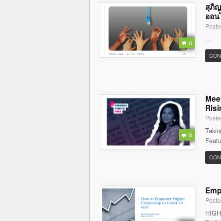
สุภิ
ออนไล
Poste
...
0
CON
Meet
Risi
Poste
Takin
0
Featu
CON
Empo
Poste
HIGH