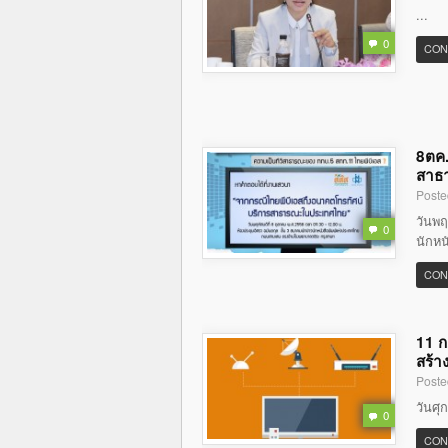
...
0
CON
8ตค.
สาธ
Poste
วันพฤ
0
นักหน
CON
11 ก
สร้า
Poste
วันศุ
0
CON