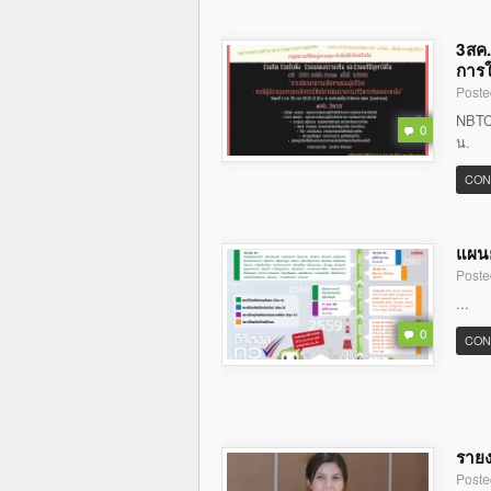
3สค.
การใ
Poste
NBTC 
0
น.
CON
แผนย
Poste
...
0
CON
รายง
Poste