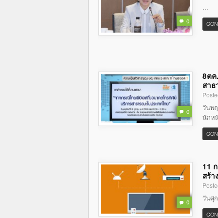
...
0
CON
8ตค.
สาธ
Poste
วันพฤ
0
นักหน
CON
11 ก
สร้า
Poste
วันศุ
0
CON