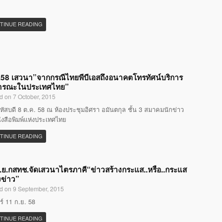
TINUE READING
58 เสวนา”จากกรณีไทยพีบีเอสถึงอนาคตโทรทัศน์บริการ
ารณะในประเทศไทย”
d on 7 October, 2015
หัสบดี 8 ต.ค. 58 ณ ห้องประชุมอิศรา อมันตกุล ชั้น 3 สมาคมนักข่าว
ังสือพิมพ์แห่งประเทศไทย
TINUE READING
.ย.กสทช.จัดเสวนาไตรภาคี“ข่าวสร้างกระแส..หรือ..กระแส
งข่าว”
d on 9 September, 2015
กร์ 11 ก.ย. 58
TINUE READING