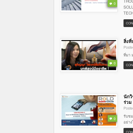
THOU
0
SOLU
TECH
CON
สิ่ง
Poste
ที่มา 
0
CON
นักว
ร่วม
Poste
รับชม
0
อย่าง
CON