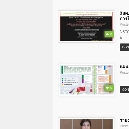
3สค.
การใ
Poste
NBTC 
0
น.
CON
แผนย
Poste
...
0
CON
รายง
Poste