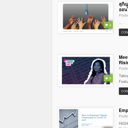
สุภิ
ออนไล
Poste
...
0
CON
Meet
Risi
Poste
Takin
0
Featu
CON
Empo
Poste
HIGH