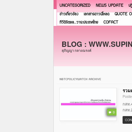
UNCATEGORIZED
NEWS UPDATE
ปฏ
ข่าวเกี่ยวข้อง
เอกสารดาวน์โหลด
QUOTE O
ทีวีดิจิตอล…วาระประเทศไทย
COFACT
BLOG : WWW.SUPI
สุภิญญา กลางณรงค์
NBTCPOLICYWATCH ARCHIVE
รวมค
Poste
กสท.4
กสท.2
0
CON