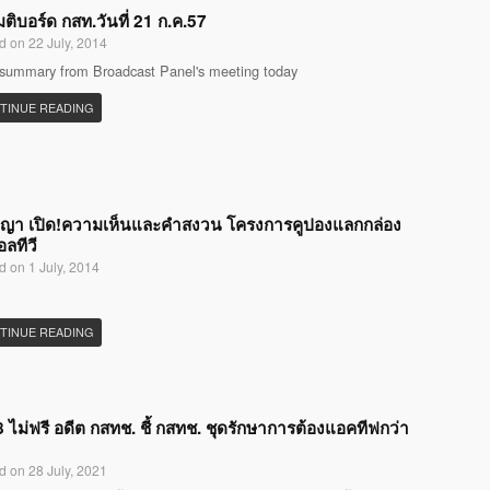
มติบอร์ด กสท.วันที่ 21 ก.ค.57
d on 22 July, 2014
 summary from Broadcast Panel's meeting today
TINUE READING
ญญา เปิด!ความเห็นและคำสงวน โครงการคูปองแลกกล่อง
อลทีวี
d on 1 July, 2014
TINUE READING
 ไม่ฟรี อดีต กสทช. ชี้ กสทช. ชุดรักษาการต้องแอคทีฟกว่า
d on 28 July, 2021