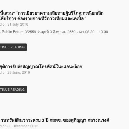
นี้เสวนา“การเยียวยาความเสียหายผู้บริโภค:กรณียกเลิก
ห้บริการ ช่องรายการ/ทีวีดาวเทียมและเคเบิ้ล”
d on 31 July, 2016
Public Forum 3/2559 วันพุธที่ 3 สิงหาคม 2559 เวลา 08.30 – 13.30
TINUE READING
ุติการรับส่งสัญญาณโทรทัศน์ในะแอนะล็อก
d on 29 June, 2016
TINUE READING
านทรัพย์สินวาระครบ 3 ปี กสทช. ของสุภิญญา กลางณรงค์
d on 30 December, 2015