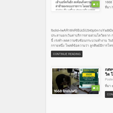
1668 
0
ที่มา
fbclid=IwAR16hiRIBJcSU340p0m1oYsd9Ds
ประสานยกเว้นค่าบริการสายด่วนโควิดจาก กส
นี้ เร่งทำ-ลดความซับซ้อนกระบวนทำงาน วันที่ 
กรายหนึ่ง โพสต์ข้อความว่า ลูกศิษย์มีการโท
CONTINUE READING
กสทช
วิด 
Poste
ที่มา
0
CON