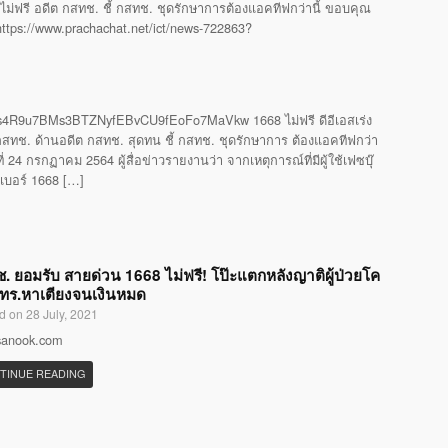
ไม่ฟรี อดีต กสทช. ชี้ กสทช. ชุดรักษาการต้องแอคทีฟกว่านี้ ขอบคุณ
 https://www.prachachat.net/ict/news-722863?
4R9u7BMs3BTZNyfEBvCU9fEoFo7MaVkw 1668 ไม่ฟรี ดีอีเอสเร่ง
ทช. ด้านอดีต กสทช. สุดทน ชี้ กสทช. ชุดรักษาการ ต้องแอคทีฟกว่า
24 กรกฏาคม 2564 ผู้สื่อข่าวรายงานว่า จากเหตุการณ์ที่มีผู้ใช้เฟซบุ๊
รเบอร์ 1668 […]
. ยอมรับ สายด่วน 1668 ไม่ฟรี! โป๊ะแตกหลังญาติผู้ป่วยโค
โทร.หาเตียงจนเงินหมด
d on 28 July, 2021
 sanook.com
TINUE READING