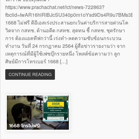
https://www.prachachat.net/ict/news-722863?
fbclid=IwAR16hiRIBJcSU340p0m1oYsd9Ds4R9u7BMs3B
1668 ไม่ฟรี ดีอีเอสเร่งประสานยกเว้นค่าบริการสายด่วนโค
วิดจาก กสทช. ด้านอดีต กสทช. สุดทน ชี้ กสทช. ชุดรักษา
การ ต้องแอคทีฟกว่านี้ เร่งทำ-ลดความซับซ้อนกระบวน
ทำงาน วันที่ 24 กรกฏาคม 2564 ผู้สื่อข่าวรายงานว่า จาก
เหตุการณ์ที่มีผู้ใช้เฟซบุ๊กรายหนึ่ง โพสต์ข้อความว่า ลูก
ศิษย์มีการโทรเบอร์ 1668 […]
CONTINUE READING