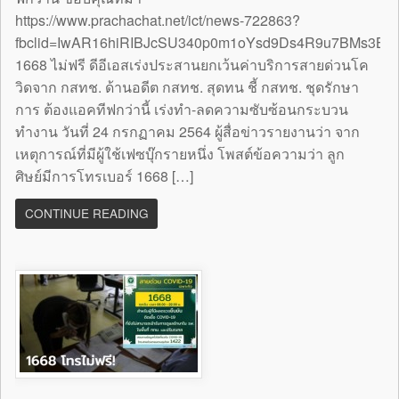
https://www.prachachat.net/ict/news-722863?
fbclid=IwAR16hiRIBJcSU340p0m1oYsd9Ds4R9u7BMs3B
1668 ไม่ฟรี ดีอีเอสเร่งประสานยกเว้นค่าบริการสายด่วนโค
วิดจาก กสทช. ด้านอดีต กสทช. สุดทน ชี้ กสทช. ชุดรักษา
การ ต้องแอคทีฟกว่านี้ เร่งทำ-ลดความซับซ้อนกระบวน
ทำงาน วันที่ 24 กรกฏาคม 2564 ผู้สื่อข่าวรายงานว่า จาก
เหตุการณ์ที่มีผู้ใช้เฟซบุ๊กรายหนึ่ง โพสต์ข้อความว่า ลูก
ศิษย์มีการโทรเบอร์ 1668 […]
CONTINUE READING