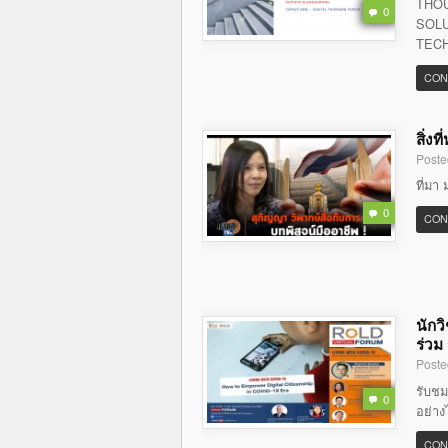
THOU
0
SOLU
TECH
CON
สิ่ง
Poste
ที่มา 
0
CON
นักว
ร่วม
Poste
รับชม
0
อย่าง
CON