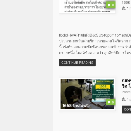
1668 
0
ที่มา
fbclid=IwAR16hiRIBJcSU340p0m1oYsd9Ds
ประสานยกเว้นค่าบริการสายด่วนโควิดจาก กส
นี้ เร่งทำ-ลดความซับซ้อนกระบวนทำงาน วันที่ 
กรายหนึ่ง โพสต์ข้อความว่า ลูกศิษย์มีการโท
CONTINUE READING
กสทช
วิด 
Poste
ที่มา
0
CON