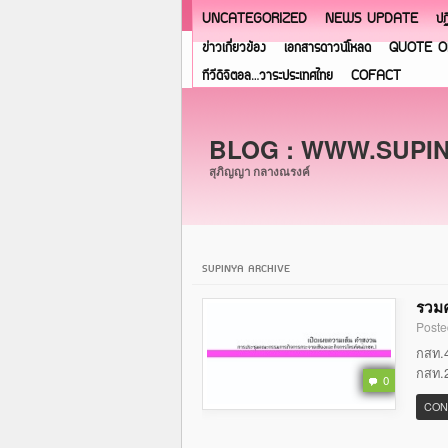
UNCATEGORIZED
NEWS UPDATE
ปฏ
ข่าวเกี่ยวข้อง
เอกสารดาวน์โหลด
QUOTE O
ทีวีดิจิตอล…วาระประเทศไทย
COFACT
BLOG : WWW.SUPI
สุภิญญา กลางณรงค์
SUPINYA ARCHIVE
รวมค
Poste
กสท.4
กสท.2
0
CON