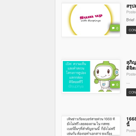
สรุป
Poste
Brief
0
CON
สุภิ
ดิจิต
Poste
...
0
CON
1668
นี้
Poste