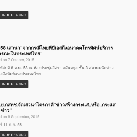
TINUE READING
58 เสวนา”จากกรณีไทยพีบีเอสถึงอนาคตโทรทัศน์บริการ
ารณะในประเทศไทย”
d on 7 October, 2015
หัสบดี 8 ต.ค. 58 ณ ห้องประชุมอิศรา อมันตกุล ชั้น 3 สมาคมนักข่าว
ังสือพิมพ์แห่งประเทศไทย
TINUE READING
.ย.กสทช.จัดเสวนาไตรภาคี“ข่าวสร้างกระแส..หรือ..กระแส
งข่าว”
d on 9 September, 2015
กร์ 11 ก.ย. 58
TINUE READING