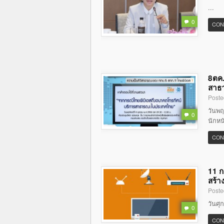
...
0
CON
8ตค.
สาธ
Poste
วันพฤ
0
นักหน
CON
11 ก
สร้า
Poste
วันศุ
0
CON