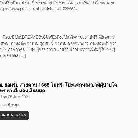
ไม่ฟรี อดีต กสทช. ชี้ กสทช. ชุดรักษาการต้องแอคทีฟกว่านี้ ขอบคุณ
 https://www.prachachat.net/ict/news-722863?
4R9u7BMs3BTZNyfEBvCU9fEoFo7MaVkw 1668 ไม่ฟรี ดีอีเอสเร่ง
ทช. ด้านอดีต กสทช. สุดทน ชี้ กสทช. ชุดรักษาการ ต้องแอคทีฟกว่า
24 กรกฏาคม 2564 ผู้สื่อข่าวรายงานว่า จากเหตุการณ์ที่มีผู้ใช้เฟซบุ๊
รเบอร์ 1668 […]
. ยอมรับ สายด่วน 1668 ไม่ฟรี! โป๊ะแตกหลังญาติผู้ป่วยโค
โทร.หาเตียงจนเงินหมด
d on 28 July, 2021
 sanook.com
TINUE READING