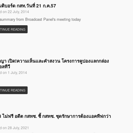
มติบอร์ด กสท.วันที่ 21 ก.ค.57
d on 22 July, 2014
 summary from Broadcast Panel's meeting today
TINUE READING
ญญา เปิด!ความเห็นและคำสงวน โครงการคูปองแลกกล่อง
อลทีวี
d on 1 July, 2014
TINUE READING
 ไม่ฟรี อดีต กสทช. ชี้ กสทช. ชุดรักษาการต้องแอคทีฟกว่า
d on 28 July, 2021