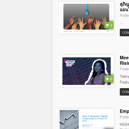
สุภิ
ออนไล
Poste
...
0
CON
Meet
Risi
Poste
Takin
0
Featu
CON
Empo
Poste
HIGH