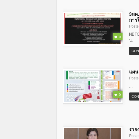
3สค.
การใ
Poste
NBTC 
0
น.
CON
แผนย
Poste
...
0
CON
รายง
Poste