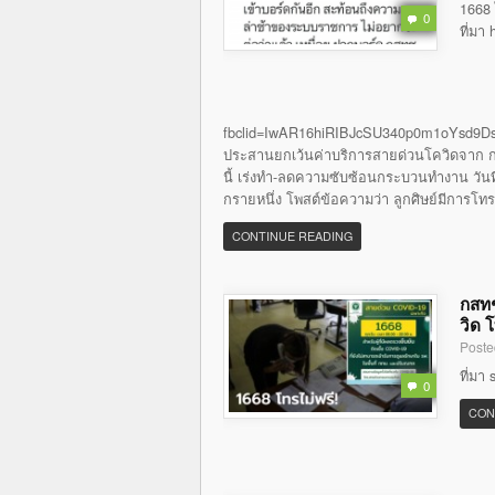
1668 
0
ที่มา
fbclid=IwAR16hiRIBJcSU340p0m1oYsd9Ds
ประสานยกเว้นค่าบริการสายด่วนโควิดจาก กส
นี้ เร่งทำ-ลดความซับซ้อนกระบวนทำงาน วันที่ 
กรายหนึ่ง โพสต์ข้อความว่า ลูกศิษย์มีการโท
CONTINUE READING
กสทช
วิด 
Poste
ที่มา
0
CON