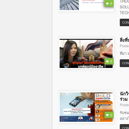
THOU
0
SOLU
TECH
CON
สิ่ง
Poste
ที่มา 
0
CON
นักว
ร่วม
Poste
รับชม
0
อย่าง
CON