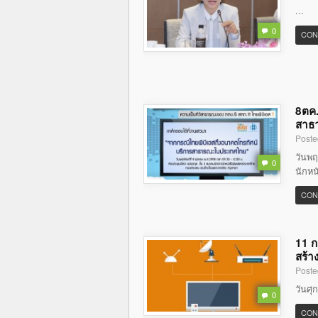
...
0
CON
8ตค.
สาธ
Poste
วันพฤ
0
นักหน
CON
11 ก
สร้า
Poste
วันศุ
0
CON