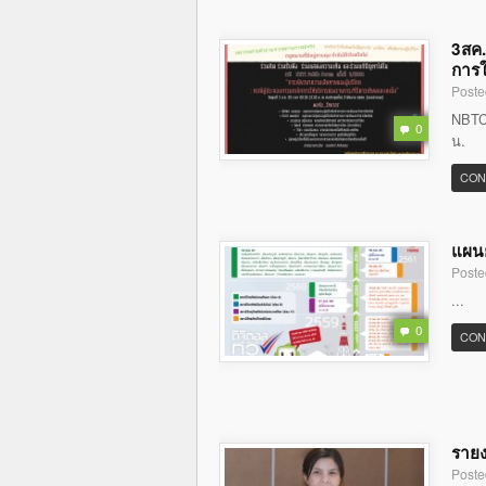
3สค.
การใ
Poste
NBTC 
0
น.
CON
แผนย
Poste
...
0
CON
รายง
Poste