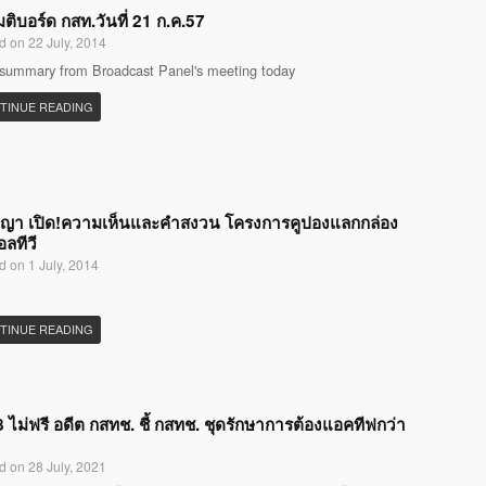
มติบอร์ด กสท.วันที่ 21 ก.ค.57
d on 22 July, 2014
 summary from Broadcast Panel's meeting today
TINUE READING
ญญา เปิด!ความเห็นและคำสงวน โครงการคูปองแลกกล่อง
อลทีวี
d on 1 July, 2014
TINUE READING
 ไม่ฟรี อดีต กสทช. ชี้ กสทช. ชุดรักษาการต้องแอคทีฟกว่า
d on 28 July, 2021