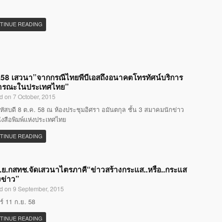
TINUE READING
58 เสวนา”จากกรณีไทยพีบีเอสถึงอนาคตโทรทัศน์บริการ
ารณะในประเทศไทย”
d on 7 October, 2015
หัสบดี 8 ต.ค. 58 ณ ห้องประชุมอิศรา อมันตกุล ชั้น 3 สมาคมนักข่าว
ังสือพิมพ์แห่งประเทศไทย
TINUE READING
.ย.กสทช.จัดเสวนาไตรภาคี“ข่าวสร้างกระแส..หรือ..กระแส
งข่าว”
d on 9 September, 2015
กร์ 11 ก.ย. 58
TINUE READING