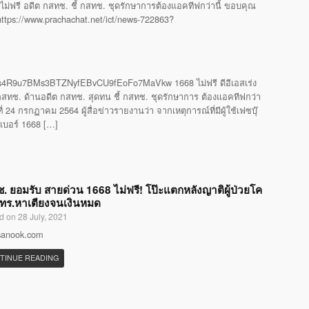
ไม่ฟรี อดีต กสทช. ชี้ กสทช. ชุดรักษาการต้องแอคทีฟกว่านี้ ขอบคุณ
 https://www.prachachat.net/ict/news-722863?
4R9u7BMs3BTZNyfEBvCU9fEoFo7MaVkw 1668 ไม่ฟรี ดีอีเอสเร่ง
ทช. ด้านอดีต กสทช. สุดทน ชี้ กสทช. ชุดรักษาการ ต้องแอคทีฟกว่า
24 กรกฏาคม 2564 ผู้สื่อข่าวรายงานว่า จากเหตุการณ์ที่มีผู้ใช้เฟซบุ๊
รเบอร์ 1668 […]
. ยอมรับ สายด่วน 1668 ไม่ฟรี! โป๊ะแตกหลังญาติผู้ป่วยโค
โทร.หาเตียงจนเงินหมด
d on 28 July, 2021
 sanook.com
TINUE READING