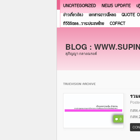
UNCATEGORIZED
NEWS UPDATE
ปฏ
ข่าวเกี่ยวข้อง
เอกสารดาวน์โหลด
QUOTE O
ทีวีดิจิตอล…วาระประเทศไทย
COFACT
BLOG : WWW.SUPI
สุภิญญา กลางณรงค์
TRUEVISION ARCHIVE
รวมค
Poste
กสท.4
กสท.2
0
CON