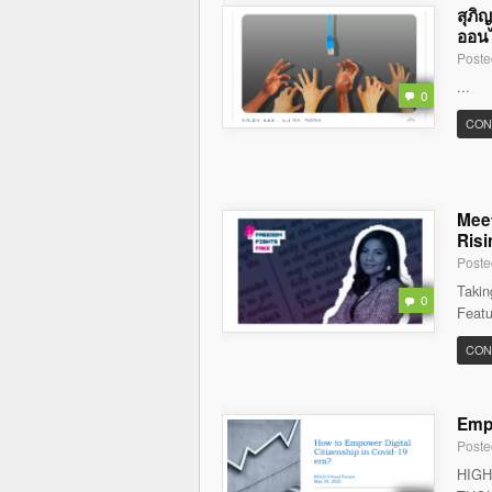
สุภิ
ออนไล
Poste
...
0
CON
Meet
Risi
Poste
Takin
0
Featu
CON
Empo
Poste
HIGH