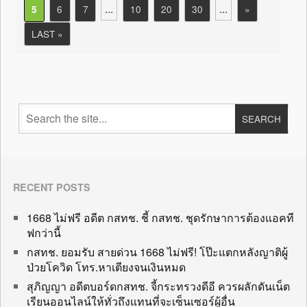
...
...
6
7
10
20
30
»
5
LAST »
RECENT POSTS
1668 ไม่ฟรี อดีต กสทช. ชี้ กสทช. ชุดรักษาการต้องแอคที
ฟกว่านี้
กสทช. ยอมรับ สายด่วน 1668 ไม่ฟรี! โป๊ะแตกหลังญาติผู้
ป่วยโควิด โทร.หาเตียงจนเงินหมด
สุภิญญา อดีตบอร์ดกสทช. จี้กระทรวงดีอี ควรผลักดันเน็ต
เรียนออนไลน์ให้ทั่วถึงแทนที่จะเซ็นเซอร์ผู้อื่น