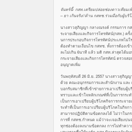
จันทร์นี้- กสท.เตรียมปล่อยช่องดาวเทียมเพิ
– ยา เกินจริง//ด้าน กสทช.ร่วมมือกับผู้บริ
นางสาวสุภิญญา กลางณรงค์ กรรมการ กสทช.
ระจายเสียงและกิจการโทรทั
ศน์(กสท.) ครั
นการประกอบกิจการโทรทัศน์
ประเภทไม่ใช
ต้องทำตามเงื่อนไข กสทช. ทั้งการต้องเข้า
ละไม่เกิน 6นาที แล้ว มติ กสท.ล่าสุดได้
กระจายเสียงและกิ
จการโทรทัศน์ ตรวจสอบผ
อนุญาตเพิ่ม
วันพฤหัสบดี 26 มิ.ย. 2557 นางสาวสุภิ
ด้วย คณะอนุกรรมการและสำนักงาน และ ผศ.
บอกรับสมาชิกที่เข้าข่
ายการเอาเปรียบผู้บร
ทราบและเข้าใจหลั
กเกณฑ์ที่เป็นการกระทำ
เป็นการเอาเปรียบผู้
บริโภคกิจการกระจายเ
ระทำที่เป็นการเอาเปรียบผู้
บริโภคในกิจกา
สามารถปฏิบัติตามข้
อตกลงได้ ไม่ว่าในกร
การที่ กสทช.กำหนด แม้ว่าจะเจอเสียงบ่นจ
ทุ
กช่องต้องลงนามข้อตกลง การไม่ทำควา
เสนอรายชื่อให้บอร์ด กสท.พิจารณาวันจันท