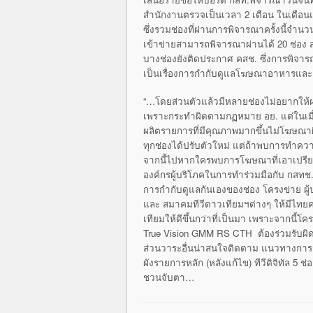
สำนักงานตรวจเป็นเวลา 2 เดือน ในเดือนแรก
ซึ่งรวมช่องที่ผ่านการพิ
จารณาครั้งนี้จำนวน 8
เข้าข่ายสามารถพิจารณาผ่
านได้ 20 ช่อง 
บางช่องยังติดประกาศ คสช. ซึ่งการพิจารณ
เป็นเรื่องการกำกับดู
แลโฆษณาอาหารและยาท
“…โดยส่วนตัวแล้วมีหลายช่
องไม่อยากให้
เพราะกระทำผิดตามกฏหมาย อย. แต่ในเมื่อคร
ผลิตรายการที่มี
คุณภาพมากขึ้นไม่โฆษณา
ทุกช่
องได้ปรับตัวใหม่ แต่ถ้าพบการทำควา
จากนี้ไปหากใครพบการโฆษณาที่
เอาเปรีย
องค์
กรผู้บริโภคในการทำร่วมมือกับ กสทช. เ
การกำกับดูแลกันเองของช่อง โครงข่าย ผู้ป
และ สมาคมทีวีดาวเทียมฯต่างๆ ให้มีไทย
เที
ยมให้ดีขึ้นกว่าที่เป็นมา เพราะจากนี้โค
True Vision GMM RS CTH ต้องร่วมรับผิ
ส่วนวาระอื่นน่าสนใจติดตาม แนวทางการก
ผังรายการหลัก (หลังแก้ไข) ทีวีดิจิทัล 5 ช่
ชวนจับตา…