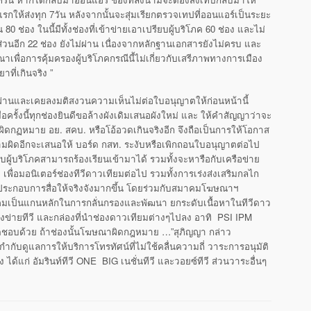
ให้ส่งทุก 7วัน หลังจากนั้นจะสุ่มเรี
ยกตรวจเทปที่ออนแอร์เป็นระยะ
0 ช่อง ในนี้มีทั้งช่องที่เข้าข่
ายเอาเปรียบผู้บริโภค 60 ช่อง และไม่
ส่วนอีก 22 ช่อง ยังไม่ผ่าน เนื่องจากหลักฐานเอกสารยังไม่
ครบ และ
าเพื่อการคุ้
มครองผู้บริโภคกรณีนี้ไม่เกี่
ยวกับเสรีภาพทางการเมือง
ี่เกินจริง ”
ผ่านและเคยลงมติ
สงวนความเห็นไม่ต่อใบอนุญาตให้
ก่อนหน้านี้
ั้งนี้ทุกช่องยินดี
ขอล้างผังเดิมเสนอผังใหม่ และ ให้คำสัญญาว่าจะ
ผิดกฏหมาย
อย. สคบ. หรือโอ้อวดเกินจริงอีก จึงถือเป็นการให้โอกาส
มผิดอี
กจะเสนอให้ บอร์ด กสท. ระงับหรือเพิกถอนใบอนุญาตต่อไป
บผู้บริโภคสามารถร้
องเรียนเข้ามาได้ รวมทั้งจะหารือกับเครือข่าย
พื่อมอนิเตอร์ช่องทีวีดาวเที
ยมต่อไป รวมทั้งการเร่งส่งเสริ
มกลไก
ระกอบการสื่อให้จริงจั
งมากขึ้น โดยร่วมกับสมาคมโฆษณาฯ
คมเป็นแกนหลักในการกลั่
นกรองและพัฒนา ยกระดับเนื้อหาในทีวีดาว
รงข่ายทีวี และกล่องที่นำช่องดาวเทียมต่
างๆไปลง อาทิ PSI IPM
ดชอบด้วย ถ้าช่องนั้นโฆษณาผิดกฎหมาย …”สุภิญญา กล่าว
ำกับดูแลการให้บริ
การโทรทัศน์ที่ไม่ใช้คลื่
นความถี่ วาระการอนุมัติ
อง ได้แก่ อัมรินท์ทีวี ONE BIG เนชั่นทีวี และวอยซ์ทีวี ส่วนวาระอื่นๆ