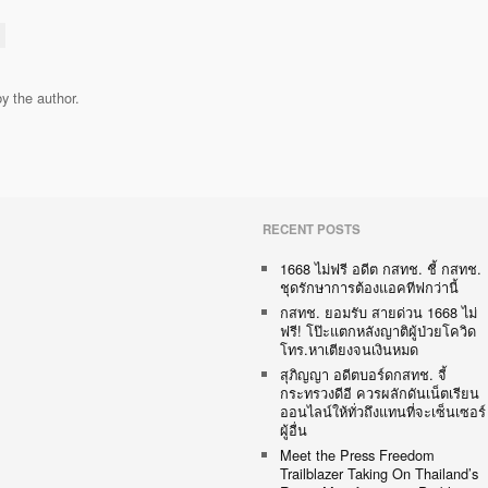
y the author.
RECENT POSTS
1668 ไม่ฟรี อดีต กสทช. ชี้ กสทช.
ชุดรักษาการต้องแอคทีฟกว่านี้
กสทช. ยอมรับ สายด่วน 1668 ไม่
ฟรี! โป๊ะแตกหลังญาติผู้ป่วยโควิด
โทร.หาเตียงจนเงินหมด
สุภิญญา อดีตบอร์ดกสทช. จี้
กระทรวงดีอี ควรผลักดันเน็ตเรียน
ออนไลน์ให้ทั่วถึงแทนที่จะเซ็นเซอร์
ผู้อื่น
Meet the Press Freedom
Trailblazer Taking On Thailand’s