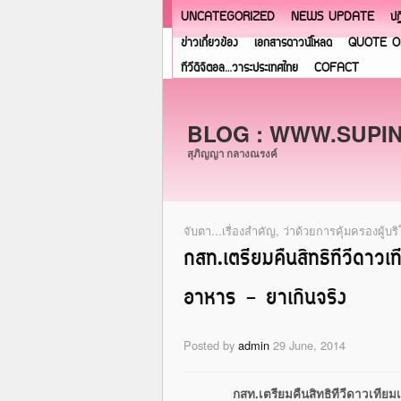
UNCATEGORIZED
NEWS UPDATE
ปฏ
ข่าวเกี่ยวข้อง
เอกสารดาวน์โหลด
QUOTE O
ทีวีดิจิตอล…วาระประเทศไทย
COFACT
BLOG : WWW.SUPI
สุภิญญา กลางณรงค์
จับตา...เรื่องสำคัญ
,
ว่าด้วยการคุ้มครองผู้บร
กสท.เตรียมคืนสิทธิทีวีดา
อาหาร – ยาเกินจริง
Posted by
admin
29 June, 2014
กสท.เตรียมคืนสิทธิทีวีดาวเที
ยมเ