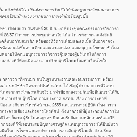
่
ม หลังทำ
MOU ปรับผังรายการใหม่ไม่ทำผิ
ดกฎหมายโฆษณาอาหาร
โภคเตรี
ยมเฝ้าระวัง หากพบการกระทำผิดโทษสูงขึ้น
 เปิดเผยว่า วันจันทร์ 30 มิ.ย. 57 ที่ประชุมคณะกรรมการกิ
จการก
้งที่ 28/57 มีวาระการประชุมน่าสนใจ ได้แก่ การพิจารณาแจ้งยืนยั
่คลื่นบอกรับสมาชิก หรือช่องทีวีดาวเทียมและเคเบิ้ล ที่นอกจากจะ
รหัสตอนส่งขึ้
นดาวเทียมและเอาลงกล่อง และอนุญาตโฆษณาชั่วโมง
มอบหมายให้คณะอนุ
กรรมการกิจการคุ้มครองผู้บริ
โภคในกิจการ
ลช่องทีวีที่ละเมิ
ดและเอาเปรียบผู้บริโภคพร้
อมทำเงื่อนไขใบ
ญญา กล่าวว่า “ที่ผ่านมา ตนในฐานประธานคณะอนุกรรมการฯ พร้อม
ดร.ธวัชชัย จิตรภาษ์นันท์ กสทช. ได้เชิญผู้ประกอบการทีวี
แบบ
ิ
โภคจากการโฆษราเกินจริง มาทำข้อตกลงร่วมกันเพื่อยืนยั
นว่าได้รับ
ที่
เอาเปรียบผู้บริโภค ตามประกาศ กสทช. เรื่อง การกระทำที่
สียงและกิ
จการโทรทัศน์ พ.ศ. 2555 และแนวทางปฏิบัติ เรื่อง การก
รกระจายเสียงและกิ
จการโทรทัศน์ ซี่งหากกรณีที่ผู้ประกอบกิ
จการไม่
ณีใดๆ ก็ตาม ผู้รับใบอนุญาตฯ ยินยอมรับผิดตามหลักเกณฑ์และวิ
ธี
ากช่องทีวี
ที่เจอประสบปัญหาเศรษฐกิจ แต่อนุกรรมการฯได้ยืนยันว่า
มผิ
ดในการโฆษณาและประกาศการละเมิ
ดผู้บริโภคอีก จึงเตรียม
ร์นี้ หากได้กลับมาออนแอร์ ช่องที่ลงนามจะต้องส่งเทปกลั
บมาให้