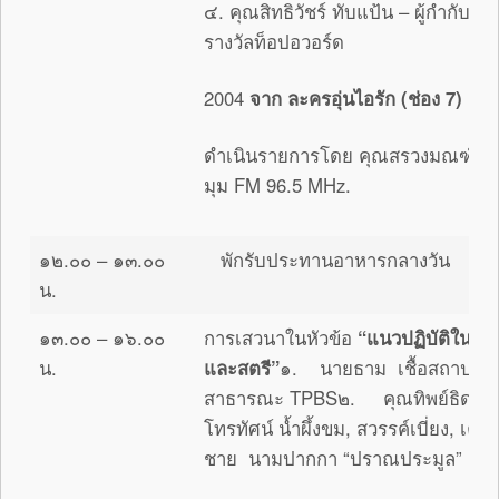
๔. คุณสิทธิวัชร์ ทับแป้น – ผู้กำกับล
รางวัลท็อปอวอร์ด
2004
จาก ละครอุ่นไอรัก (ช่อง
7)
ดำเนินรายการโดย คุณสรวงมณฑ์ สิทธ
มุม FM 96.5 MHz.
๑๒.๐๐ – ๑๓.๐๐
พักรับประทานอาหารกลางวัน
น.
๑๓.๐๐ – ๑๖.๐๐
การเสวนาในหัวข้อ
“แนวปฏิบัติในกา
น.
และสตรี”
๑. นายธาม เชื้อสถาปนศิร
สาธารณะ TPBS๒. คุณทิพย์ธิดา ศร
โทรทัศน์ น้ำผึ้งขม, สวรรค์เบี่ยง, เ
ชาย นามปากกา “ปราณประมูล”