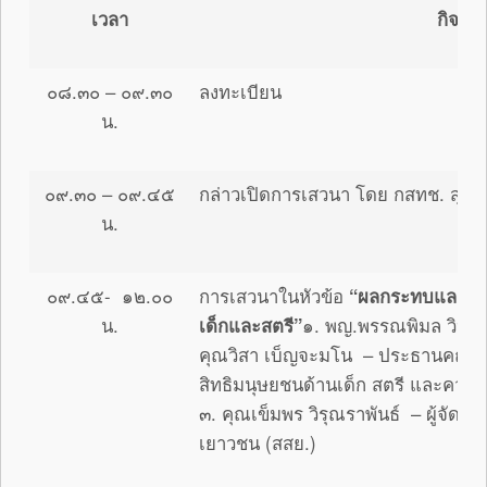
เวลา
กิจกร
๐๘.๓๐ – ๐๙.๓๐
ลงทะเบียน
น.
๐๙.๓๐ – ๐๙.๔๕
กล่าวเปิดการเสวนา โดย กสทช. สุภ
น.
๐๙.๔๕- ๑๒.๐๐
การเสวนาในหัวข้อ
“ผลกระทบและอิทธ
น.
เด็กและสตรี”
๑. พญ.พรรณพิมล วิปุล
คุณวิสา เบ็ญจะมโน – ประธานคณะ
สิทธิมนุษยชนด้านเด็ก สตรี และคว
๓. คุณเข็มพร วิรุณราพันธ์ – ผู้จัดก
เยาวชน (สสย.)