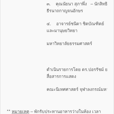
๓. คุณนัยนา สุภาพึ่ง – นักสิทธิมน
ธีรนาถกาญจนอักษร
๔. อาจารย์ชนิดา ชิตบัณฑิตย์ – 
และมานุษยวิทยา
มหาวิทยาลัยธรรมศาสตร์
ดำเนินรายการโดย ดร.ปอรรัชม์ ยอ
สื่อสารการแสดง
คณะนิเทศศาสตร์ จุฬาลงกรณ์มหาวิท
**
หมายเหตุ
– พักรับประทานอาหารว่างในห้อง เวลา