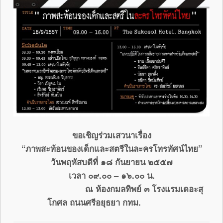
ขอเชิญร่วมเสวนาเรื่อง
“ภาพสะท้อนของเด็กและสตรีในละครโทรทัศน์ไทย”
วันพฤหัสบดีที่ ๑๘ กันยายน ๒๕๕๗
เวลา ๐๙.๐๐ – ๑๖.๐๐ น.
ณ ห้องกมลทิพย์ ๓ โรงแรมเดอะสุ
โกศล ถนนศรีอยุธยา กทม.