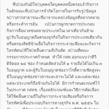
ที่ปองกันมิใหบุคคลใดบุคคลหนึ่งครอบงํากิจการ
ในลักษณะที่เปนการจํากัดโอกาสในการรับรูข้อมูล
ขาวสารสาธารณะที่มาจากแหลงข้อมูลที่หลากหลาย
หรือกระทําการอัน เปนการผูกขาดการประกอบ
กิจการสื่อมวลชนหลายประเภทในเวลาเดียวกันห้าม
ผูรับใบอนุญาตถือครองธุรกิจในกิจการประเภทเดียวกัน
หรือครองสิทธิข้ามสื่อในกิจการกระจายเสียงและกิจการ
โทรทัศนที่ใชคลื่นความถี่เกินสัด สวนที่คณะ
กรรมการประกาศกําหนด ทำให้ กสท.ออกแบบว่าทีวี
ดิจิตอล ๒๔ ช่อง กำหนดสัดส่วนให้ ๑ รายถือได้ไม่เกิน ๓
ใบอนุญาต และผู้รับใบอนุญาตช่องวาไรตี้ความชัดสูงจะ
มีใบอนุญาตช่องข่าวสารและสาระไม่ได้ และแต่ละช่อง
แต่ละประเภทก็ถือข้ามกันไม่ได้ มีการกำหนดเกณฑ์ไว้
ในประกาศ กสทช. เรื่องหลักเกณฑ์และวิธีการคัดเลือก
ให้ใช้คลื่นความถี่ในกิจการกระจายเสียงหรือกิจการ
โทรทัศน์เพื่อประกอบกิจการทางธุรกิจ พ.ศ. ๒๕๕๖ ใน