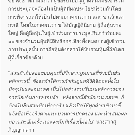
ข้อ ๗.๒ ที่กำหนดว่า ผู้ขอรับใบอนุญาตที่มีสิทธิเข้าร่วม
การประมูลจะต้องไม่เป็นผู้ที่มีผลประโยชน์ร่วมกันโดย
การพิจารณาให้เป็นไปตามภาคผนวก ก และ ข แล้วแต่
กรณี โดยในภาคผนวก ข ได้บัญญัตินิยาม ผู้ถือหุ้นราย
ใหญ่ คือผู้ถือหุ้นในผู้เข้าร่วมการประมูลเกินกว่าร้อยละ
๑๐ ของจำนวนหุ้นที่มีสิทธิออกเสียงทั้งหมดของผู้เข้าร่วม
การประมูลนั้น การถือหุ้นดังกล่าวให้นับรวมหุ้นที่ถือโดย
ผู้ที่เกี่ยวข้องด้วย
“
ส่วนตัวต้องขอขอบคุณที่ปรึกษากฎหมายที่ช่วยยืนยัน
หลักการนี้ ซึ่งจะทำให้การกำกับดูแลทีวีดิจิตอลทั้งใน
ปัจจุบันและอนาคต เป็นไปอย่างราบรื่นบนหลักการของ
การป้องกันการครอบงำ หลังจากนี้สำนักงาน กสทช. ก็
ต้องไปสืบสวนข้อเท็จจจริง แล้วเปิดให้ทุกฝ่ายเข้ามาชี้
แจ้งข้อเท็จจริงตามกระบวนการปกครอง และนำเสนอผล
ต่อ กสท.อีกครั้ง และจะมีมติเรื่องนี้ต่อไป
” นางสาวสุ
ภิญญากล่าว