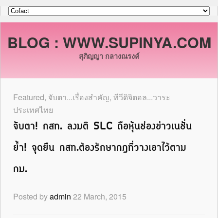
BLOG : WWW.SUPINYA.COM
สุภิญญา กลางณรงค์
Featured
,
จับตา...เรื่องสำคัญ
,
ทีวีดิจิตอล...วาระ
ประเทศไทย
จับตา! กสท. ลงมติ SLC ถือหุ้นช่องข่าวเนชั่น
ย้ำ! จุดยืน กสท.ต้องรักษากฎที่วางเอาไว้ตาม
กม.
Posted by
admin
22 March, 2015