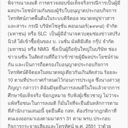
พิจารณาลงมติ การตรวจสอบข้อเท็จจริงกรณีการเป็นผู้มี
ผลประโยชน์ร่วมกันของผู้รับใบอนุญาตประกอบกิจการ
โทรทัศน์ภาคพื้นดินในระบบดิจิตอล หมวดหมู่ข่าวสาร
และสาระ กรณี บริษัทโซลูชั่น คอนเนอร์(๑๙๙๘) จำกัด
(มหาชน) หรือ SLC เป็นผู้มีอำนาจควบคุมช่องข่าวสปริง
นิวส์ ได้เข้าซื้อหุ้นของ บ. เนชั่น มัลติมีเดีย กรุ๊ป จำกัด
(มหาชน) หรือ NMG ซึ่งเป็นผู้ถือหุ้นใหญ่ในบริษัท ช่อง
ข่าวเนชั่น ในสัดส่วนที่ถือว่าเข้าข่ายผู้มีผลประโยชน์ร่วม
กัน และเป็นการถือครองใบอนุญาตประกอบกิจการ
โทรทัศน์ดิจิตอลในหมวดหมู่เดียวกันเกินสัดส่วน ร้อยละ
10 ตามที่ประกาศกำหนดไว้ก่อนการประมูล ซึ่งนางสาวสุ
ภิญญา กล่าวว่า ดิฉันมีจุดยืนการลงมติในใจแล้วจากการ
ศึกษาข้อเท็จจริง ข้อกฎหมาย รับฟังผู้เชี่ยวชาญ ไม่ว่าจะ
แพ้หรือชนะในการลงมติ ก็มั่นใจที่จะยืนยันหลักการตาม
ที่สำนักงานเสนอนี้ จุดยืนคือ กสท. ต้องรักษากฎกติกาที่
ตนเองออกมาเองตามมาตรา 31 ตาม พรบ.ประกอบ
กิจการกระจายเสียงและโทรทัศน์ พ.ศ. 2551 ว่าด้วย