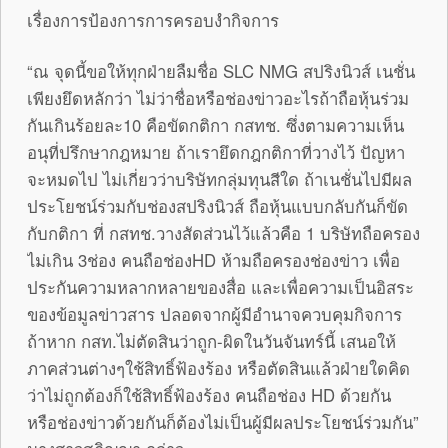
เรื่องการป้องการการครอบงำกิจการ
“ณ จุดนี้ขอให้ทุกฝ่ายลืมชื่อ SLC NMG สปริงนิวส์ เนชั่น
เพียงยึดหลักว่า ไม่ว่าชื่อหรือช่องข่าวอะไรถ้าถือหุ้นร่วม
กันเกินร้อยละ10 คือขัดกติกา กสทช. ซึ่งตามความเห็น
อนุที่ปรึกษากฎหมาย ถ้าเรายึดกฎกติกาที่วางไว้ ปัญหา
จะหมดไป ไม่เกี่ยวว่าบริษัทกลุ่มทุนสีใด ถ้าเนชั่นไปมีผล
ประโยชน์ร่วมกับช่องสปริงนิวส์ ถือหุ้นแบบกลับกันก็ขัด
กับกติกา ที่ กสทช.วางสัดส่วนไว้แล้วคือ 1 บริษัทถือครอง
ไม่เกิน 3ช่อง คนถือช่องHD ห้ามถือครองช่องข่าว เพื่อ
ประกันความหลากหลายของสื่อ และเพื่อความเป็นอิสระ
ของข้อมูลข่าวสาร ปลอดจากผู้มีอำนาจควบคุมกิจการ
ถ้าหาก กสท.ไม่ตัดสินว่าถูก-ผิดในวันจันทร์นี้ เสนอให้
ภาคส่วนต่างๆใช้สิทธิ์ฟ้องร้อง หรือตัดสินแล้วฝ่ายใดคิด
ว่าไม่ถูกต้องก็ใช้สิทธิ์ฟ้องร้อง คนถือช่อง HD ด้วยกัน
หรือช่องข่าวด้วยกันก็ต้องไม่เป็นผู้มีผลประโยชน์ร่วมกัน”