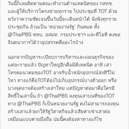
วันนี้ก็เลยติดตามคณะทำงานด้านเทคนิคของ กสทช.
และผู้ให้บริการโครงข่ายทุกราย ไปประชุมที่ TOT ด้วย
หวังว่าความชัดเจนขึ้นวันนี้จะเดินหน้าได้ นั่งฟังทุกราย
ประชุมกัน ล้วนเป็น ‘หน่วยงานรัฐ’ กันหมด ทั้ง
@ThaiPBS ททบ. อสมท. กรมประชาฯ และทีโอที คงพอ
จินตนาการได้ว่าอุปสรรคคืออะไรบ้าง
นอกจากปัญหาระเบียบการบริหารและแผนธุรกิจของ
แต่ละรายแล้ว ปัญหาใหญ่อีกคือมิติเทคนิค อาทิ เสา
โทรคมนาคมของTOT อาจรับน้ำหนักอุปกรณ์ส่งทีวีไม่
ไหว ทางแก้คือTOTต้องไปเก็บอุปกรณ์บางตัวออก หรือ
บางจุดอาจต้องสร้างเสาใหม่ แต่ปัญหาต่อมาคือใครมี
สิทธิ์ในเสานั้น ถ้า @ThaiPBS ลงทุนเสาบนที่ของTOT
ทาง @ThaiPBS ก็เป็นหน่วยงานรัฐ คงไม่สามารถลงทุน
สร้างเสาแล้วยกให้รัฐวิสาหกิจแล้วเสียค่าเช่าเสาต่อ
เหมือนแบบค่ายมือถือ ปมนี้คงต้องหาทางแก้ไข