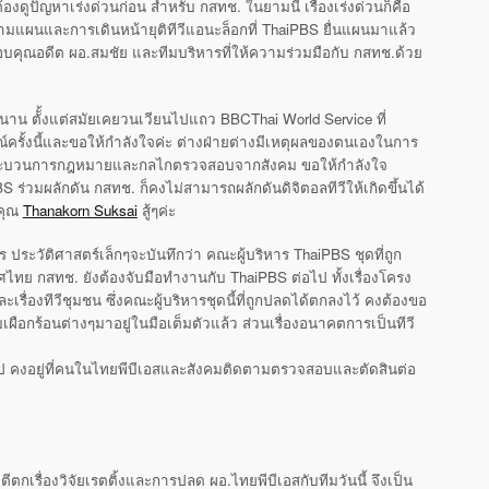
ดูปัญหาเร่งด่วนก่อน สำหรับ กสทช. ในยามนี้ เรื่องเร่งด่วนก็คือ
จตามแผนและการเดินหน้ายุติทีวีแอนะล็อกที่ ThaiPBS ยื่นแผนมาแล้ว
คุณอดีต ผอ.สมชัย และทีมบริหารที่ให้ความร่วมมือกับ กสทช.ด้วย
าน ตัั้งแต่สมัยเคยวนเวียนไปแถว BBCThai World Service ที่
รั้งนี้และขอให้กำลังใจค่ะ ต่างฝ่ายต่างมีเหตุผลของตนเองในการ
ปตามกระบวนการกฎหมายและกลไกตรวจสอบจากสังคม ขอให้กำลังใจ
BS ร่วมผลักดัน กสทช. ก็คงไม่สามารถผลักดันดิจิตอลทีวีให้เกิดขึ้นได้
งคุณ
Thanakorn Suksai
สู้ๆค่ะ
ไร ประวัติศาสตร์เล็กๆจะบันทึกว่า คณะผู้บริหาร ThaiPBS ชุดที่ถูก
ศไทย กสทช. ยังต้องจับมือทำงานกับ ThaiPBS ต่อไป ทั้งเรื่องโครง
เรื่องทีวีชุมชน ซึ่งคณะผู้บริหารชุดนี้ที่ถูกปลดได้ตกลงไว้ คงต้องขอ
เผือกร้อนต่างๆมาอยู่ในมือเต็มตัวแล้ว ส่วนเรื่องอนาคตการเป็นทีวี
งไป คงอยู่ที่คนในไทยพีบีเอสและสังคมติดตามตรวจสอบและตัดสินต่อ
ฯตีตกเรื่องวิจัยเรตติ้งและการปลด ผอ.ไทยพีบีเอสกับทีมวันนี้ จึงเป็น