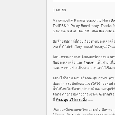
9 ตค. 58
My sympathy & moral support to khun
So
ThaiPBS ‘s Policy Board today. Thanks fo
& for the rest at ThaiPBS after this crit
ปิดท้ายสัปดาห์นี้ด้วยเรื่องชวนประหลาดใจ 
เรต ติ้ง’ ไม่เข้าวัตถุประสงค์ ‘กองทุนวิจั
ดิฉันเคารพการลงมติของบอร์ดกองทุน กทป
คือประหลาดใจ และ
‪#‎คหสต
. เห็นต่าง เนื
กสท. ทราบอย่างเป็นทางการ เอาไว้เรื่องก
อย่างไรก็ตาม พอบอร์ดกองทุน กสทช. (กทปส.)
พัฒนาฯ’ เลยนึกถึงตอนเขาให้ใช้กองทุ
น้ำได้โดยไม่ขัดวัตถุประสงค์ของกองทุ
จิตตัง ต่างกรรมต่างวาระจริงๆ คงยากที่เราจ
นี้
‪#‎กองทุน
‪#‎วิจัยเรตติ้ง
…..
เรื่องสองที่ประหลาดใจและตกใจ คือข่าวก