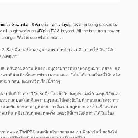
mchai Suwanban
&
Vanchai Tantivitayapitak
after being sacked by
r all tough works on
‪#‎DigitalTV
& beyond. All the best from now on
ical change. Wait & see what’s next…
2 เรื่อง คือ บอร์ดกองทุน กสทช.(กทปส) ลงมติว่าการใช้เงิน “วิจัย
ยและพัฒนาฯ’
ส. ที่ยืนตามความเห็นของอนุกรรมการที่ปรึกษากฎหมาย กสทช. แต่
่องจากดิฉันเพิ่งเห็นจากข่าว เพราะ สนง. ยังไม่ได้เสนอเรื่องนี้ให้บอร์ด
ลับมา กสท. จะมาทวิตเรื่องนี้ยาวๆ
 มีมติว่าการ ‘วิจัยเรตติ้ง’ ไม่เข้ากับวัตถุประสงค์ ‘กองทุนวิจัยและ
นถ่ายทอดสดบอลโลกคืนความสุขและให้คลังยืมไปทำถนนและโครงการ
นวิจัยและพัฒนาฯตามกฎหมาย การตีความกฎหมาย คงเป็นเรื่องนานา
ะเห็นเหมือนกันทุกคน ทุกครั้ง แต่ยังดีที่เรายังคิดต่างได้ในเรื่อง
ารปลด ผอ.ThaiPBS และทีมบริหารยกแผงแบบฟ้าผ่าวันนี้ ขอยังไม่