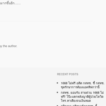
านมากขึ้นอีก……
y the author.
RECENT POSTS
1668 ไม่ฟรี อดีต กสทช. ชี้ กสทช.
ชุดรักษาการต้องแอคทีฟกว่านี้
กสทช. ยอมรับ สายด่วน 1668 ไม่
ฟรี! โป๊ะแตกหลังญาติผู้ป่วยโควิด
โทร.หาเตียงจนเงินหมด
สุภิญญา อดีตบอร์ดกสทช. จี้