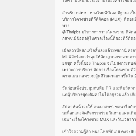
ให้ความเห็นกับเรื่องภายในองค์กรไทยพีบีเ
สำหรับ กสทช. ทางไทยพีบีเอส มีฐานะเป็นผ
บริการโครงข่ายทีวีดิจิตอล (MUX) ที่ตอนน
ทาง
@Thaipbs บริหารการวางโครงข่าย ดิจิตอล
กสทช.มีข้อต่อสู้ในศาลเรื่องนี้ที่ช่องทีวีดิ
เมื่อสถานีหลักเสร็จสิ้นลงแล้ว39สถานี คร
MUXอีกร้อยกว่าจุดให้สัญญาณกระจายครบตา
ยกชุด ครั้งนี้ของ Thaipbs จะไม่ส่งกระท
เพราะการบริหาร จัดการเรื่องโครงข่ายทีว
ตามแผน กสทช.จะสู้คดีในศาลยากขึ้นใน 2 ป
วันก่อนเพิ่งประชุมกับทีม PR และทีมวิศวก
แต่ผู้บริหารชุดเดิมคงไม่ได้อยู่ร่วมแล้ว เ
สัปดาห์หน้าจะให้ สนง.กสทช. ขอหารือกับท
นะล็อกและจัดกิจกรรมร่วมกันตามแผนเดิม
เฉพาะเรื่องโครงข่าย MUX และวันเวลาการย
เข้าใจความรู้สึก พนง.ไทยพีบีเอส คงจะสั