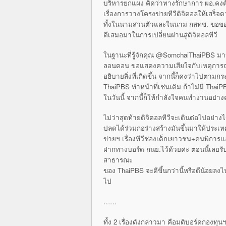
บริหารยกแผง คิดว่าทางรักษาการ ผอ.คงต้อง
เรื่องการวางโครงข่ายทีวีดิจิตอลให้เสร็
ทั้งในนามส่วนตัวและในนาม กสทช. ขอขอบ
ดีเสมอมาในการเปลี่ยนผ่านสู่ดิจิตอลทีวี
ในฐานะที่รู้จักคุณ @SomchaiThaiPBS มาน
ลอนดอน ขอแสดงความเสียใจกับเหตุการณ์ค
อธิบายสิ่งที่เกิดขึ้น จากนี้ก็คงว่าไ
ThaiPBS ทำหน้าที่เช่นเดิม ถ้าไม่มี ThaiP
ในวันนี้ จากนี้ก็ให้กำลังใจคนทำงานอย่า
ไม่ว่าสุดท้ายดิจิตอลทีวีจะเดินต่อไปอย่าง
ปลดได้ร่วมก่อร่างสร้างมันขึ้นมาให้ประเท
ข่ายฯ เรื่องทีวีช่องเด็กเยาวชน+คนพิการและ
ฝากทางบอร์ด กนย.ไว้ด้วยค่ะ ตอนนี้เลยรับ
สาธารณะ
ของ ThaiPBS จะดีขึ้นกว่านี้หรือดีน้อยล
ไป
……
ทั้ง 2 เรื่องดังกล่าวมา คือมติบอร์ดกองทุน