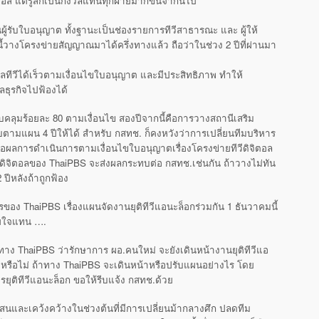
อส แต่รู้สึกเป็นกังวลแทนทุกฝ่ายมากขึ้นจากนี้ไป
ู้รับใบอนุญาต ทั้งฐานะเป็นช่องรายการทีวีสาธารณะ และ ผู้ให้
ี้วางโครงข่ายสัญญาณมาได้ครึ่งทางแล้ว ถือว่าในช่วง 2 ปีที่ผ่านมา
ทีวีได้เร็วตามเงื่อนไขใบอนุญาต และมีประสิทธิภาพ ทำให้
ตอลธุรกิจไปฟ้องได้
อบคลุมร้อยละ 80 ตามเงื่อนไข สองปีจากนี้คือการวางสถานีเสริม
มแผน 4 ปีให้ได้ สำหรับ กสทช. ก็คงหวังว่าการเปลี่ยนทีมบริหาร
บต่อผลการดำเนินการตามเงื่อนไขใบอนุญาตเรื่องโครงข่ายทีวีดิจิตอล
ีดิจิตอลของ ThaiPBS จะส่งผลกระทบต่อ กสทช.เช่นกัน ถ้าวางไม่ทัน
ีหลังถ้าถูกฟ้อง
รของ ThaiPBS เรื่องแผนจัดงานยุติทีวีแอนะล็อกร่วมกัน 1 ธันวาคมนี้
สียใจแทน ….
าง ThaiPBS ว่ารักษาการ ผอ.คนใหม่ จะยังเดินหน้างานยุติทีวีแอ
หรือไม่ ถ้าทาง ThaiPBS จะเดินหน้าหรือปรับแผนอย่างไร โดย
ุติทีวีแอนะล็อก ขอให้รีบแจ้ง กสทช.ด้วย
บสนและเคว้งคว้างในช่วงต้นที่มีการเปลี่ยนม้ากลางศึก ปลดทีม