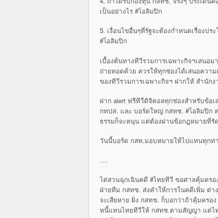
4. ถ้าได้รับกองทุน กสทช. จริงๆ ประเด็น
เป็นอย่างไร #โอลิมปิก
5. เงื่อนไขอื่นๆที่รัฐจะต้องกำหนดเรื่อ
#โอลิมปิก
เบื้องต้นทางทีวีรวมการเฉพาะกิจฯเสนอมาว่
ถ่ายทอดด้วย ควรให้ทุกช่องได้เสนอความเ
ของทีวีรวมการเฉพาะกิจฯ ฝากให้ สำนักงาน 
ฝาก alert ฟรีทีวีดิจิตอลทุกช่องสำหรับข้
กทปส. และ บอร์ดใหญ่ กสทช. #โอลิมปิก คห
ธรรมก็จะหนุน แต่ต้องผ่านข้อกฎหมายที่รั
วันนี้บอร์ด กสท.มอบหมายให้ไปแทนทุกท
….
ไต่สวนฉุกเฉินคดี #ไทยทีวี ขอศาลคุ้มครอง 
ฝ่ายทีม กสทช. ส่งคำให้การในคดีเพิ่ม ต่าง
จะเสียหาย ฝั่ง กสทช. ก็บอกว่าถ้าคุ้มครอ
หนี้แทนไทยทีวีให้ กสทช.ตามสัญญา แต่ไทยท