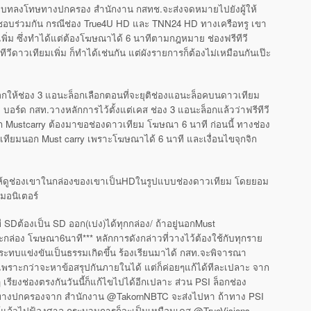
วีเจอบทลงโทษทางปกครอง สำนักงาน กสทช.จะส่งจดหมายไปยังผู้ให้
ิดชอบร่วมกัน กรณีช่อง True4U HD และ TNN24 HD ทางเครือทรู เขา
ิ่ม ซึ่งทำได้แต่ต้องโฆษณาได้ 6 นาทีตามกฎหมาย ช่องฟรีทีวี
วีดาวเทียมเพิ่ม ก็ทำได้เช่นกัน แต่ผังรายการก็ต้องไม่เหมือนกันเป๊ะ
อกให้ช่อง 3 แอนะล็อกเลือกตอนที่จะยุติช่องแอนะล็อคบนดาวเทียม
 บอร์ด กสท.วางหลักการไว้ตั้งแต่เคส ช่อง 3 แอนะล็อกแล้วว่าฟรีทีวี
 Mustcarry ต้องมาขอช่องดาวเทียม โฆษณา 6 นาที ก่อนนี้ ทางช่อง
วเทียมนอก Must carry เพราะโฆษณาได้ 6 นาที และเงื่อนไขจุกจิก
ห้ดูช่องเขาในกล่องของเขาเป็นHDในรูปแบบช่องดาวเทียม โดยยอม
มอนิเตอร์
 SDต้องเป็น SD ออก(เบ่ง)ได้ทุกกล่อง/ ถ้าอยู่นอกMust
ล่อง โฆษณา6นาที*** หลักการดังกล่าวที่วางไว้ต้องใช้กับทุกราย
ลกระทบแข่งขันเป็นธรรมเกิดขึ้น ร้องเรียนมาได้ กสท.จะพิจารณา
เพราะกว่าจะหาข้อสรุปกันภายในได้ แต่ก็ค่อยๆแก้ได้ทีละเปลาะ จาก
 เรียงช่องตรงกันวันนี้ก็แก้ไขไปได้อีกเปลาะ ส่วน PSI ล็อกช่อง
่งทางปกครองจาก สำนักงาน @TakornNBTC จะส่งไปหา ถ้าทาง PSI
แก้แล้วไปฟ้องศาล กระบวนการก็จะเป็นเหมือนเคส @TrueVisions