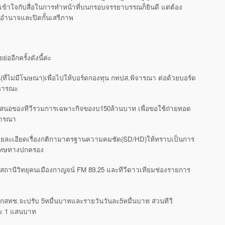
ข้าใจกับสื่อในการทำหน้าที่บนกรอบจรรยาบรรณก็ยินดี แต่ต้อง
อำนาจและปิดกั้นเสรีภาพ
่ออีกครั้งดังนี้ค่ะ
น(ที่ไม่มีโฆษณา)เพื่อไปให้บอร์ดกองทุน กทปส.พิจารณา ต่อด้วยบอร์ด
าธารณะ
้อเสนอของทีวีรวมการเฉพาะกิจของบ150ล้านบาท เพื่อขอใช้ถ่ายทอด
จารณา
รายละเอียดเรื่องกติกามาตรฐานความคมชัด(SD/HD)ให้ทราบเป็นการ
งโทษทางปกครอง
สถานีวิทยุคนเมืองกาญจน์ FM 89.25 และทีวีดาวเทียมช่องรายการ
 กสทช.จะปรับ 5หมื่นบาทและรายวันวันละ5หมื่นบาท ส่วนทีวี
ละ 1 แสนบาท