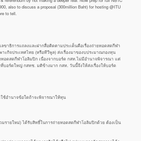
on & referendum by not making a deeper fear. Now prep for full NBTC
900, also to discuss a proposal (300million Baht) for hosting @ITU
 to tell.
ลขาธิการแถลงและฝากสื่อติดตามประเด็นคือเรื่องถ่ายทอดสดกีฬา
ฉพาะกิจประเทศไทย (หรือทีวีพูล) ส่งเรื่องมาของบประมาณกองทุน
อดสดกีฬาโอลิมปิก เนื่องจากบอร์ด กสท.ไม่มีอำนาจพิจารณา แต่
อร์ดใหญ่ กสทช. มติข้างมาก กสท. วันนี้จึงให้ส่งเรื่องให้บอร์ด
ใช้อำนาจข้อใดถ้าจะพิจารณาให้ทุน
(รวมรายใหม่) ได้รับสิทธิ์ในการถ่ายทอดสดกีฬาโอลิมปิกด้วย ต้องเป็น