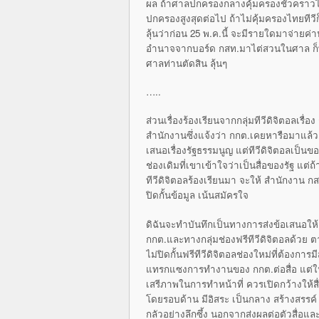
ผล ถ้าศาลปกครองกลางคุ้มครองชั่วคราวไท
ปกครองสูงสุดต่อไป ถ้าไม่คุ้มครองไทยทีวีก็
ลุ้นว่าก่อน 25 พ.ค.นี้ จะมีรายใดมาจ่ายค่
อำนาจจากบอร์ด กสท.มาไต่สวนในศาล ก็พยาย
ศาลท่านตัดสิน ลุ้นๆ
…..
ส่วนเรื่องร้องเรียนจากกลุ่มทีวีดิจิตอลเรื่อง
สำนักงานซึ่งแจ้งว่า กกต.เคยหารือมาแล้ว ซึ
เสนอเรื่องรัฐธรรมนูญ แต่ทีวีดิจิตอลเป็นข
ช่องเดิมที่เขาเข้าใจว่าเป็นสื่อของรัฐ แต
ทีวีดิจิตอลร้องเรียนมา จะให้ สำนักงาน ก
ปิดกั้นข้อมูล เน้นสมัครใจ
ดิฉันจะทำบันทึกเป็นทางการส่งข้อเสนอให
กกต.และทางกลุ่มช่องฟรีทีวีดิจิตอลด้วย ตา
ไม่ปิดกั้นฟรีทีวีดิจิตอลช่องใหม่ที่ต้องกา
แทรกแซงการทำงานของ กกต.ต่อสื่อ แต่ในฐา
เสรีภาพในการทำหน้าที่ ควรเปิดกว้างให้สื่
โดยรอบด้าน มีอิสระ เป็นกลาง สร้างสรรค
กลัวอย่างลึกซึ้ง นอกจากส่งผลต่อตัวสื่อ