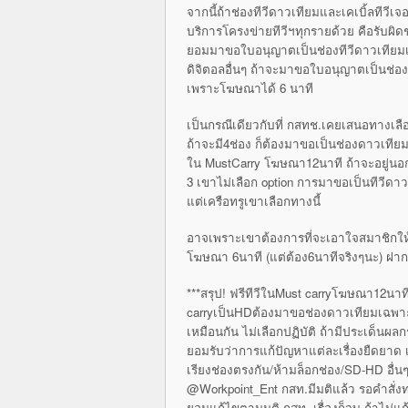
จากนี้ถ้าช่องทีวีดาวเทียมและเคเบิ้ลที
บริการโครงข่ายทีวีฯทุกรายด้วย คือรับผ
ยอมมาขอใบอนุญาตเป็นช่องทีวีดาวเทียมเพ
ดิจิตอลอื่นๆ ถ้าจะมาขอใบอนุญาตเป็นช่องที
เพราะโฆษณาได้ 6 นาที
เป็นกรณีเดียวกับที่ กสทช.เคยเสนอทางเลื
ถ้าจะมี4ช่อง ก็ต้องมาขอเป็นช่องดาวเทียม
ใน MustCarry โฆษณา12นาที ถ้าจะอยู่นอก
3 เขาไม่เลือก option การมาขอเป็นทีวีดา
แต่เครือทรูเขาเลือกทางนี้
อาจเพราะเขาต้องการที่จะเอาใจสมาชิกใ
โฆษณา 6นาที (แต่ต้อง6นาทีจริงๆนะ) ฝาก
***สรุป! ฟรีทีวีในMust carryโฆษณา12นาที
carryเป็นHDต้องมาขอช่องดาวเทียมเฉพาะก
เหมือนกัน ไม่เลือกปฏิบัติ ถ้ามีประเด็นผ
ยอมรับว่าการแก้ปัญหาแต่ละเรื่องยืดยาด 
เรียงช่องตรงกัน/ห้ามล็อกช่อง/SD-HD อื่นๆ
@Workpoint_Ent กสท.มีมติแล้ว รอคำสั
ยอมแก้ไขตามมติ กสท. เรื่องก็จบ ถ้าไม่