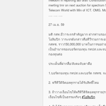
freedom in reporting abt draft Constituti
merting tmr on next auction for spectrum 
Telecom World with Min of ICT. OMG. More
…. …. ….
27 เม.ย. 59
มติ กสท.มีวาระจรสำคัญมาก ฝากท่านรองเ
โอลิมปิก วาระจรดังกล่าวคือทีวีรวมการเ
กสทช. ราว150,000,000 บาทในการขอถ่ายท
เป็นอำนาจของบอร์ดกองทุน กทปส.และจบที่บ
กองทุนต่อ
ประเด็นที่ฝากสื่อ/สังคมจับตาคือ
1.บอร์ดกองทุน กทปส.และบอร์ด กสทช. จะ
2. ฟรีทีวีดิจิตอลทุกรายได้รับสิทธิ์ไหม
3. ถ้าวางเงื่อนไขให้พรีทีวีดิจิตอลทุกราย
เงื่อนไขที่เป็นธรรมจริงๆ
‪#‎โอลิมปิก