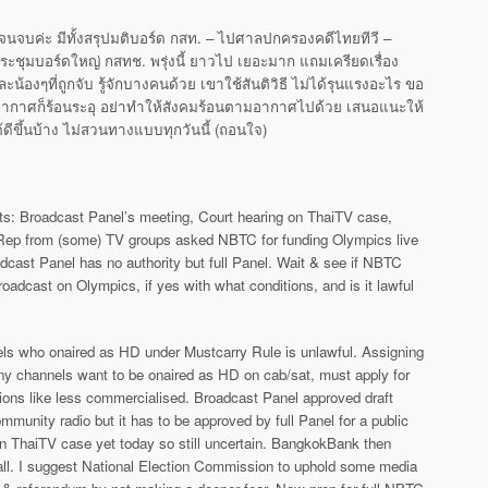
นจบค่ะ มีทั้งสรุปมติบอร์ด กสท. – ไปศาลปกครองคดีไทยทีวี –
ระชุมบอร์ดใหญ่ กสทช. พรุ่งนี้ ยาวไป เยอะมาก แถมเครียดเรื่อง
ะน้องๆที่ถูกจับ รู้จักบางคนด้วย เขาใช้สันติวิธี ไม่ได้รุนแรงอะไร ขอ
ด อากาศก็ร้อนระอุ อย่าทำให้สังคมร้อนตามอากาศไปด้วย เสนอแนะให้
ีขึ้นบ้าง ไม่สวนทางแบบทุกวันนี้ (ถอนใจ)
nts: Broadcast Panel’s meeting, Court hearing on ThaiTV case,
Rep from (some) TV groups asked NBTC for funding Olympics live
adcast Panel has no authority but full Panel. Wait & see if NBTC
broadcast on Olympics, if yes with what conditions, and is it lawful
els who onaired as HD under Mustcarry Rule is unlawful. Assigning
If any channels want to be onaired as HD on cab/sat, must apply for
tions like less commercialised. Broadcast Panel approved draft
munity radio but it has to be approved by full Panel for a public
on ThaiTV case yet today so still uncertain. BangkokBank then
call. I suggest National Election Commission to uphold some media