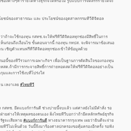
คือช่องต่างๆหารายได้ทางธุรกิจได้หรือไม่ รูปแบบการจัดสรรรายได้จะ
งประโยชน์ของสาธารณะ และ ประโยชน์ของอุตสาหกรรมทีวีดิจิตอล
าถ้าจะใช้กองทุน กสทช.จะให้ฟรีทีวีดิจิตอลทุกช่องมีสิทธิ์ในการ
ห็นก่อนถึงเงื่อนไข ขั้นตอนจากนี้ กองทุน กทปส. จะพิจารณาข้อเสนอ
เชิญตัวแทนฟรีทีวีดิจิตอลทุกช่องเข้าให้ข้อมูลด้วย
อเสนอนี้ของทีวีรวมการเฉพาะกิจฯ เพื่อเป็นฐานการตัดสินใจของกองทุน
สต.ถ้ามีการกระจายสิทธิ์การถ่ายทอดสดให้ฟรีทีวีดิจิตอลอย่างเป็น
ดกุมและการใช้งบที่โปร่งใส
่าน เหงาเลย
‪#‎ไทยทีวี
กสทช. ยึดแบงก์การันตี ช่วงบ่ายนี้จบแล้ว แต่ศาลยังไม่มีคำสั่ง รอ
ฝ่ายต่างให้เหตุผลของตนเอง ฝั่งไทยทีวีบอกว่าถ้ายึดหลักทรัพย์ธุรกิจ
ง รัฐจะเสียหาย
‪#‎แบงก์การันตี
ทางธนาคารกรุงเทพ เผยว่ายินดีจะจ่าย
ีวีไม่เห็นด้วย วันนี้จึงมาร้องศาลปกครองขอคุ้มครองอีกครั้ง รอฟัง