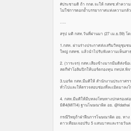
#ประชามติ ถ้า กกต.จะให้ กสทช.ทำความเ
ไม่ใช่การตอกย้ำบรรยากาศแห่งความกลัว
…..
สรุป มติ กสท.วันที่ผ่านมา (27 เม.ย.59) โดยย
1.กสท. ผ่านร่างประกาศส่งเสริมวิทยุชุมช
ใหญ่ กสทช. แล้วนำไปรับฟังความเห็นส
2. (วาระจร) กสท.เสียงข้างมากมีมติส่งข
สดกีฬาโอลิมปิกให้บอร์ดกองทุน กทปส.พิ
3.บอร์ด กสท.มีมติให้ สำนักงานประกาศ
ทั่วไปและให้ตรวจสอบช่องที่ละเมิดมาล
4. กสท.มีมติให้มีบทลงโทษทางปกครองต่อ
มิติ4(MITI4) ฐานโฆษณาผิด อย. @fdathai
กรณีวิทยุถ้าฝ่าฝืนการโฆษณาผิด อย. ทาง
ดาวเทียมเจอปรับ 5 แสนบาทและรายวัน