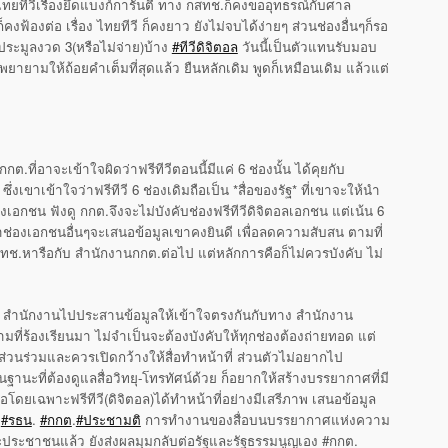
ยทีวีเรื่องยึดแบงก์การันตี ทาง กสทช.ก็คงขออุทธรณ์กับศาล
คงฟ้องต่อ เรื่อง ไทยทีวี ก็คงยาว ยังไม่จบได้ง่ายๆ ส่วนช่องอื่นๆก็รอ
าประมูลงวด 3(หรือไม่จ่าย)บ้าง
‪#‎ทีวีดิจิตอล
วันนี้เป็นตัวแทนรับมอบ
ามให้ถ้อยคำเต็มที่สุดแล้ว ยืนหลักเดิม พูดก็เหมือนเดิม แล้วแต่
 กกต.ที่อาจะเข้าใจผิดว่าฟรีทีวีตอนนี้มีแค่ 6 ช่องนั้น ได้คุยกับ
่งเขาเข้าใจว่าฟรีทีวี 6 ช่องเดิมถือเป็น *สื่อของรัฐ* ที่เขาจะให้นำ
องเอกชน ฟังดู กกต.จึงจะไม่บังคับช่องฟรีทีวีดิจิตอลเอกชน แต่เน้น 6
่ถ้าช่องเอกชนอื่นๆจะเสนอข้อมูลเขาคงยินดี เพื่อลดความสับสน ตามที่
สทช.หารือกับ สำนักงานกกต.ต่อไป แต่หลักการคือก็ไม่ควรบังคับ ไม่
้ สำนักงานไปประสานข้อมูลให้เข้าใจตรงกันกับทาง สำนักงาน
มที่ร้องเรียนมา ไม่จำเป็นจะต้องบังคับให้ทุกช่องต้องถ่ายทอด แต่
รมีส่วนร่วมและควรเปิดกว้างให้สื่อทำหน้าที่ ส่วนตัวไม่อยากไป
นะที่ต้องดูแลสื่อวิทยุ-โทรทัศน์ด้วย ก็อยากให้สร้างบรรยากาศที่มี
อโดยเฉพาะฟรีทีวี(ดิจิตอล)ได้ทำหน้าที่อย่างมีเสรีภาพ เสนอข้อมูล
์
‪#‎รธน
.
‪#‎กกต
.
‪#‎ประชามติ
การทำงานของสื่อบนบรรยากาศแห่งความ
และประชาชนแล้ว ยังส่งผลมุมกลับต่อรัฐและรัฐธรรมนูญเอง #กกต.