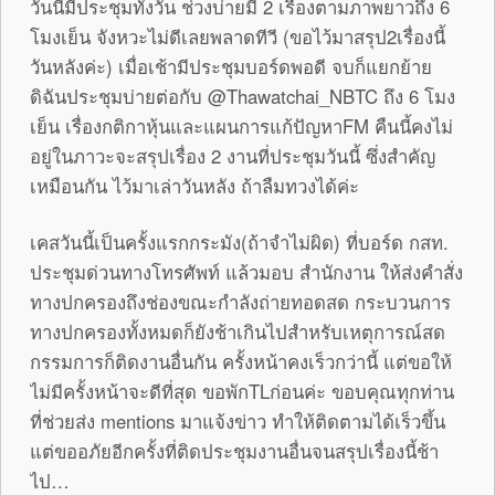
วันนี้มีประชุมทั้งวัน ช่วงบ่ายมี 2 เรื่องตามภาพยาวถึง 6
โมงเย็น จังหวะไม่ดีเลยพลาดทีวี (ขอไว้มาสรุป2เรื่องนี้
วันหลังค่ะ) เมื่อเช้ามีประชุมบอร์ดพอดี จบก็แยกย้าย
ดิฉันประชุมบ่ายต่อกับ @Thawatchai_NBTC ถึง 6 โมง
เย็น เรื่องกติกาหุ้นและแผนการแก้ปัญหาFM คืนนี้คงไม่
อยู่ในภาวะจะสรุปเรื่อง 2 งานที่ประชุมวันนี้ ซึ่งสำคัญ
เหมือนกัน ไว้มาเล่าวันหลัง ถ้าลืมทวงได้ค่ะ
เคสวันนี้เป็นครั้งแรกกระมัง(ถ้าจำไม่ผิด) ที่บอร์ด กสท.
ประชุมด่วนทางโทรศัพท์ แล้วมอบ สำนักงาน ให้ส่งคำสั่ง
ทางปกครองถึงช่องขณะกำลังถ่ายทอดสด กระบวนการ
ทางปกครองทั้งหมดก็ยังช้าเกินไปสำหรับเหตุการณ์สด
กรรมการก็ติดงานอื่นกัน ครั้งหน้าคงเร็วกว่านี้ แต่ขอให้
ไม่มีครั้งหน้าจะดีที่สุด ขอพักTLก่อนค่ะ ขอบคุณทุกท่าน
ที่ช่วยส่ง mentions มาแจ้งข่าว ทำให้ติดตามได้เร็วขึ้น
แต่ขออภัยอีกครั้งที่ติดประชุมงานอื่นจนสรุปเรื่องนี้ช้า
ไป…