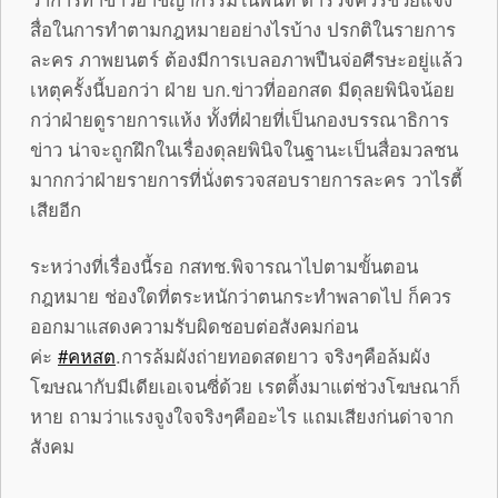
สื่อในการทำตามกฎหมายอย่างไรบ้าง ปรกติในรายการ
ละคร ภาพยนตร์ ต้องมีการเบลอภาพปืนจ่อศีรษะอยู่แล้ว
เหตุครั้งนี้บอกว่า ฝ่าย บก.ข่าวที่ออกสด มีดุลยพินิจน้อย
กว่าฝ่ายดูรายการแห้ง ทั้งที่ฝ่ายที่เป็นกองบรรณาธิการ
ข่าว น่าจะถูกฝึกในเรื่องดุลยพินิจในฐานะเป็นสื่อมวลชน
มากกว่าฝ่ายรายการที่นั่งตรวจสอบรายการละคร วาไรตี้
เสียอีก
ระหว่างที่เรื่องนี้รอ กสทช.พิจารณาไปตามขั้นตอน
กฎหมาย ช่องใดที่ตระหนักว่าตนกระทำพลาดไป ก็ควร
ออกมาแสดงความรับผิดชอบต่อสังคมก่อน
ค่ะ
‪#‎คหสต
.การล้มผังถ่ายทอดสดยาว จริงๆคือล้มผัง
โฆษณากับมีเดียเอเจนซี่ด้วย เรตติ้งมาแต่ช่วงโฆษณาก็
หาย ถามว่าแรงจูงใจจริงๆคืออะไร แถมเสียงก่นด่าจาก
สังคม