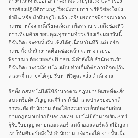
ต่างๆแล้วห้ามออกอากาศภาพความรุนแรง และ เรื่อง
การต้องปฏิบัติตามกฎเรื่องผังรายการ ฟรีทีวีช่องใดยัง
ฝ่าฝืน หรือ ฝ่าฝืนกฎไปแล้ว เตรียมรอการพิจารณาจาก
กสทช. หลังจากนี้เรียนแจ้งมาเพื่อทราบ รวมถึงช่องทีวี
ดาวเทียมด้วย ขอบคุณทุกท่านที่ช่วยร้องเรียนมาวันนี้
ดิฉันติดประชุมทั้งวัน เพิ่งได้ดูเนื้อหาในทีวี แต่บอร์ด
กสท. สั่ง สำนักงานเตือนช่องแล้ว ผลทาง กม.รอ
พิจารณา ต้องขออภัยที่ กสท. มีคำสั่งให้ สำนักงานช้า
ดิฉันติดประชุมถึง 6 โมงเย็น ท่านอื่นก็ติดภารกิจอยู่กัน
คนละที่ กว่าจะได้คุย รีบหาทีวีดูและสั่ง สำนักงาน
อีกทั้ง กสทช.ไม่ได้ใช้อำนาจตามกฎหมายพิเศษที่จะสั่ง
แบนหรือตัดสัญญาณทีวี เราใช้อำนาจปกครองปรกติ
การจะสั่ง สำนักงาน ต้องให้กรรมการเห็นพ้องกันก่อน
ตามกฎหมายปรกติของ กสทช. เราไม่มีอำนาจเซ็นเซอร์
ผู้รับใบอนุญาตก่อนออนแอร์ แต่ถ้าออนแอร์แล้วมีปัญหา
เราใช้มติบอร์ดสั่งให้ สำนักงาน แจ้งช่องได้ จากนั้นเมื่อ