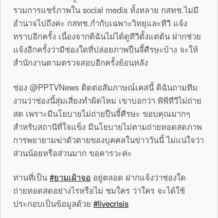
รวมการแชร์ภาพใน social media ทั้งหลาย กสทช.ไม่มี
อำนาจไปถึงค่ะ กสทช.กำกับเฉพาะวิทยุและทีวี แจ้ง
ทราบอีกครั้ง เนื่องจากดิฉันไม่ได้ดูทีวีตั้งแต่ต้น ฝากช่วย
แจ้งอีกครั้งว่ามีช่องใดที่ปล่อยภาพปืนจี้ศีรษะบ้าง จะให้
สำนักงานตามตรวจสอบอีกครั้งย้อนหลัง
ช่อง @PPTVNews ติดต่อสัมภาษณ์เคสนี้ ดิฉันถามทีม
งานว่าช่องนี้สุ่มเสี่ยงทำผิดไหม เขาบอกว่า พีพีทีวีไม่ถ่าย
สด เพราะมีนโยบายไม่ถ่ายปืนจี้ศีรษะ ขอบคุณมากๆ
สำหรับสถานีที่ใจแข็ง มีนโยบายไม่ตามถ่ายทอดสดภาพ
การพยายามฆ่าตัวตายของบุคคลในข่าววันนี้ ไม่แน่ใจว่า
ส่วนน้อยหรือส่วนมาก ขอคารวะค่ะ
ท่านที่เป็น
‪#‎ยามเฝ้าจอ
อยู่ตลอด ฝากแจ้งว่าช่องใด
ถ่ายทอดสดอย่างไรหรือไม่ ชมใคร ว่าใคร จะได้ใช้
ประกอบเป็นข้อมูลด้วย
‪#‎livecrisis