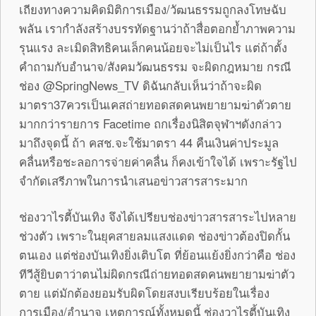
เถียงทางความคิดมิติการเมือง/วัฒนธรรมถูกลงโทษฉับ
พลัน เรากำลังสร้างบรรทัดฐานว่าถ้าสื่อตอกย้ำภาพความ
รุนแรง ละเมิดสิทธิคนเล็กคนน้อยจะไม่เป็นไร แต่ถ้าตั้ง
คำถามกับอำนาจ/สังคมวัฒนธรรม จะผิดกฎหมาย กรณี
ช่อง @SpringNews_TV ดิฉันกลับเห็นว่าถ้าจะผิด
มาตรา37ควรเป็นเคสถ่ายทอดสดคนพยายามฆ่าตัวตาย
มากกว่ารายการ Facetime ถกเรื่องนิสิตจุฬาฯดังกล่าว
มาถึงจุดนี้ ถ้า คสช.จะใช้มาตรา 44 คืนเงินค่าประมูล
คลื่นหรือชะลอการจ่ายค่าคลื่น ก็คงเข้าใจได้ เพราะรัฐไป
จำกัดเสรีภาพในการนำเสนอข่าวสารสาระมาก
ช่องวาไรตี้บันเทิง จึงได้เปรียบช่องข่าวสารสาระไปหลาย
ช่วงตัว เพราะในยุคสายลมแสงแดด ช่องข่าวต้องปิดกั้น
ตนเอง แต่ช่องบันเทิงยิ่งเติบโต ที่ย้อนแย้งยิ่งกว่าคือ ช่อง
ทีวีสู้ยิบตาว่าตนไม่ผิดกรณีถ่ายทอดสดคนพยายามฆ่าตัว
ตาย แต่มักต้องยอมรับผิดโดยสงบเรียบร้อยในเรื่อง
การเมือง/อำนาจ เหตุการณ์ทั้งหมดนี้ ช่องวาไรตี้บันเทิง