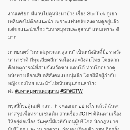
งานเครียด มีแวบไปดูหนังมาบ้าง เรื่อง StarTrek ดูเอา
เพลินคงไม่ต้องแนะนำ เพราะแฟนคลับคงตามดูอยู่แล้ว
แต่ขอแนะนำเรื่อง “มหาสมุทรและสุสาน” แทนเพราะ ดี
มาก
ภาพยนตร์ “มหาสมุทรและสุสาน” เป็นหนังอินดี้มือรางวัล
นานาชาติ มีมุมเสียดสีการเมืองและสังคมไทย โดยฉาก
คือเหตุการณ์ที่สามจังหวัดชายแดนใต้ ท่านใดอยากดู
หนังทางเลือกเสียดสีสังคมแบบนุ่มลึก โดยฝีมือผู้กำกับ
หญิงของไทย แนะนำไปสนับสนุนก่อนลาโรง
ค่ะ
‪#‎มหาสมุทรและสุสาน
‪#‎SF
‪#‎CTW
พรุ่งนี้ก็รอลุ้นมติ กสท. ว่าจะออกมาอย่างไร แล้วดิฉันจะ
มาสรุปเพื่อทราบเช่นเดิม ส่วนเรื่อง
‪#‎CTH
ดิฉันตามเรื่อง
ให้อยู่ต่อเนื่อง วันพุธนี้มีเวทีกับอนุผู้บริโภค นักกฎหมาย
ผู้บริโภค และ ทนายความ ก่อนชงเรื่องเข้า กสท.อีกครั้ง