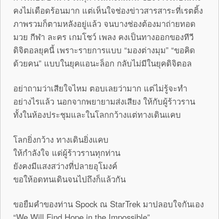
คงไม่เดือดร้อนมาก แต่เห็นใจช่องข่าวสารสาระที่เรตติ้ง
ภาพรวมก็ตามหลังอยู่แล้ว จนบางช่องต้องมาถ่ายทอด
มวย กีฬา ละคร เกมโชว์ เพลง คงเป็นทางออกของทีวี
ดิจิตอลยุคนี้ เพราะรายการแบบ “มองต่างมุม” “ขอคิด
ด้วยคน” แบบในยุคแอนะล็อก กลับไม่มีในยุคดิจิตอล
อย่าถามว่าเสียใจไหม ตอบเลยว่ามาก แต่ไม่รู้จะทำ
อย่างไรแล้ว นอกจากพยายามส่งเสียง ให้กับผู้ร้าวราน
ทั้งในห้องประชุมและในโลกกว้างแต่ทางเดินแคบ
โลกยิ่งกว้าง ทางเดินยิ่งแคบ
ให้กำลังใจ แด่ผู้ร้าวรานทุกท่าน
ยังคงมีแสงสว่างที่ปลายอุโมงค์
ขอให้อดทนเดินจนไปถึงก็แล้วกัน
ขอยืมคำของท่าน Spock ณ StarTrek มาปลอบใจกันเอง
“We Will Find Hope in the Impossible”