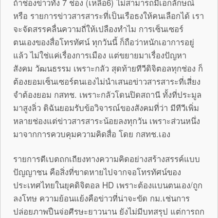
ถ้าช่องข่าวทั้ง 7 ช่อง (เหลือ6) ไม่สามารถมีเอกลักษณ์
หรือ รายการข่าวสารสาระที่เป็นเรือธงให้คนเลือกได้ เรา
จะจัดสรรคลื่นความถี่ให้เปลืองทำไม การเซ็นเซอร์
ตนเองของสื่อโทรทัศน์ ทุกวันนี้ ก็ถือว่าหนักเอาการอยู่
แล้ว ไม่ใช่แค่เรื่องการเมือง แต่ขยายมาเรื่องปัญหา
สังคม วัฒนธรรม เพราะกลัว สุดท้ายทีวีดิจิตอลทุกช่อง ก็
ต้องยอมเซ็นเซอร์ตนเองไม่นำเสนอข่าวสารสาระที่เสี่ยง
จำต้องยอม กสทช. เพราะกลัวโดนปิดสถานี ทั้งที่ประมูล
มาสูงลิ่ว ดิฉันยอมรับข้อวิจารณ์ของสังคมที่ว่า มีทีวีเพิ่ม
หลายช่องแต่ข่าวสารสาระน้อยลงทุกวัน เพราะส่วนหนึ่ง
มาจากการควบคุมความคิดสื่อ โดย กสทช.เอง
รายการดีเบตถกเถียงทางความคิดอย่างสร้างสรรค์แบบ
ปัญญาชน คือสิ่งที่ขาดหายไปจากจอโทรทัศน์ของ
ประเทศไทยในยุคดิจิตอล HD เพราะต้องแบนตนเอง/ถูก
ลงโทษ ความย้อนแย้งคือข่าวที่น่าจะขัด กม.เช่นการ
ปล่อยภาพปืนจ่อศีรษะยาวนาน ยังไม่มีบทสรุป แต่การถก