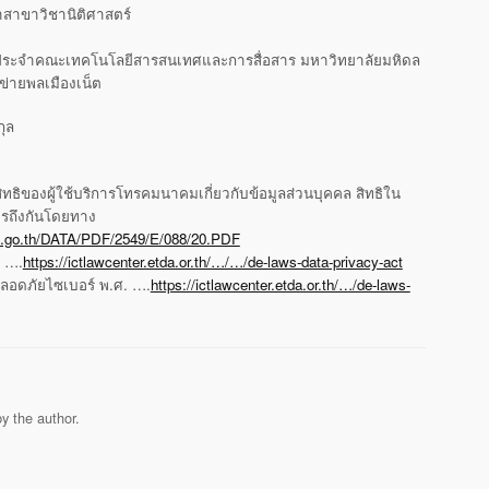
จำสาขาวิชานิติศาสตร์
ย์ประจำคณะเทคโนโลยีสารสนเทศและการสื่อสาร มหาวิทยาลัยมหิดล
อข่ายพลเมืองเน็ต
ุล
ทธิของผู้ใช้บริการโทรคมนาคมเกี่ยวกับข้อมูลส่วนบุคคล สิทธิใน
ารถึงกันโดยทาง
oc.go.th/DATA/PDF/2549/E/088/20.PDF
. ….
https://ictlawcenter.etda.or.th/…/…/de-laws-data-privacy-act
ปลอดภัยไซเบอร์ พ.ศ. ….
https://ictlawcenter.etda.or.th/…/de-laws-
y the author.