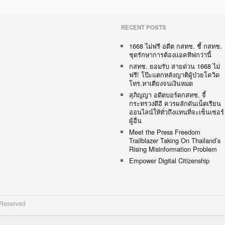
RECENT POSTS
1668 ไม่ฟรี อดีต กสทช. ชี้ กสทช.
ชุดรักษาการต้องแอคทีฟกว่านี้
กสทช. ยอมรับ สายด่วน 1668 ไม่
ฟรี! โป๊ะแตกหลังญาติผู้ป่วยโควิด
โทร.หาเตียงจนเงินหมด
สุภิญญา อดีตบอร์ดกสทช. จี้
กระทรวงดีอี ควรผลักดันเน็ตเรียน
ออนไลน์ให้ทั่วถึงแทนที่จะเซ็นเซอร์
ผู้อื่น
Meet the Press Freedom
Trailblazer Taking On Thailand’s
Rising Misinformation Problem
Empower Digital Citizenship
 Reserved