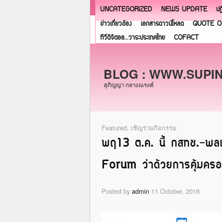
UNCATEGORIZED
NEWS UPDATE
ปฏ
ข่าวเกี่ยวข้อง
เอกสารดาวน์โหลด
QUOTE O
ทีวีดิจิตอล…วาระประเทศไทย
COFACT
BLOG : WWW.SUPI
สุภิญญา กลางณรงค์
Featured
,
เชิญร่วมกิจกรรม
พฤ13 ต.ค. นี้ กสทช.-พล
Forum ว่าด้วยการคุ้มครอง
Posted by
admin
11 October, 2016