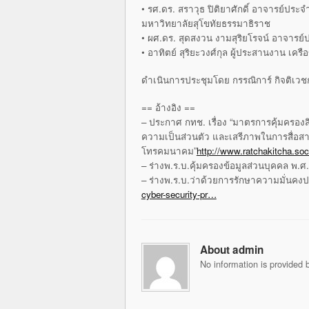
• รศ.ดร. สราวุธ ปิติยาศักดิ์ อาจารย์ประ
มหาวิทยาลัยสุโขทัยธรรมาธิราช
• ผศ.ดร. สุดสงวน งามสุริยโรจน์ อาจาร
• อาทิตย์ สุริยะวงศ์กุล ผู้ประสานงาน เครื
ดำเนินการประชุมโดย กรรณิการ์ กิจติเวชก
== อ้างอิง ==
– ประกาศ กทช. เรื่อง “มาตรการคุ้มครองสิ
ความเป็นส่วนตัว และเสรีภาพในการสื่อส
โทรคมนาคม”
http://www.ratchakitcha.s
– ร่างพ.ร.บ.คุ้มครองข้อมูลส่วนบุคคล พ.ศ
– ร่างพ.ร.บ.ว่าด้วยการรักษาความมั่นคง
cyber-security-pr…
About admin
No information is provided b