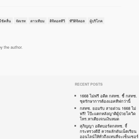
ใช้คลื่น
จัดเรท
ดาวเทียม
ดิจิตอลทีวี
ทีวีดิจิตอล
ผู้บริโภค
y the author.
RECENT POSTS
1668 ไม่ฟรี อดีต กสทช. ชี้ กสทช.
ชุดรักษาการต้องแอคทีฟกว่านี้
กสทช. ยอมรับ สายด่วน 1668 ไม่
ฟรี! โป๊ะแตกหลังญาติผู้ป่วยโควิด
โทร.หาเตียงจนเงินหมด
สุภิญญา อดีตบอร์ดกสทช. จี้
กระทรวงดีอี ควรผลักดันเน็ตเรียน
ออนไลน์ให้ทั่วถึงแทนที่จะเซ็นเซอร์