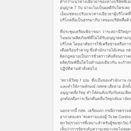
ต่ำกว่าแนวทางเยียวยาของทางบริษัทพีเอสไ
อนุญาต 7 วัน น่าจะไม่เป็นผลดีกับใครเล
เอ็มแซทจะปรับแนวทางเยียวยาผู้บริโภคที่ใ
บริโภคถือเป็นธรรมาภิบาลของบริษัทสื่อด้
ที่ประชุมเตรียมพิจารณา วาระสถานีวิทยุ
โฆษณาผลิตภัณฑ์ที่ไม่ได้รับอนุญาตตามกฎห
บริโภค โดยอาศัยการใช้เครือข่ายหรือกา
เดือดร้อนรำคาญ ซึ่งสำนักงานได้เสนอ กสท
ผิดกฎหมายเป็นการชั่วคราวทันทีจนกว่าคดี
ผลิตภัณฑ์อื่นใดในทำนองเดียวกัน จะกำห
ปฏิบัติตามคำสั่งต่อไป
“สถานีวิทยุ
1 ปณ. ซึ่งเป็นของสำนักงาน กส
และทำให้ภาพลักษณ์ กสทช.เสียหาย อีกทั้ง เ
อนุญาตสื่อวิทยุ ทำให้คนสั่งปรับกับคนเ
ถูกต้องคือการเรียกคืนคลื่นวิทยุกลับมาจ
นอกจากนี้ กสท. เตรียมถก กรณีการตรว
อากาศละคร “สงครามแย่งผู้ To be Contin
ทุกวัย(รายการที่เหมาะสำหรับผู้ชมทุกวัย
เห็นว่าการจัดระดับความเหมาะสมไม่สอดคล้