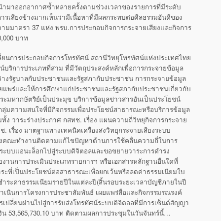
ะนำมาออกอากาศซ้ำหลายครั้งตามช่วงเวลาของรายการที่มีระดับ
มการเสียงข้างมากเห็นว่ามีเนื้อหาที่มีผลกระทบต่อศีลธรรมอันดีของ
ตามมาตรา 37 แห่ง พรบ.การประกอบกิจการกระจายเสียงและกิจการ
0,000 บาท
ลี่ยนการประกอบกิจการโทรทัศน์ สถานีวิทยุโทรทัศน์แห่งประเทศไทย
น์บริการประเภทที่สาม ที่มีวัตถุประสงค์หลักเพื่อการกระจายข้อมูล
ระหว่างรัฐบาลกับประชาชนและรัฐสภากับประชาชน การกระจายข้อมูล
เผยแพร่และให้การศึกษาแก่ประชาชนและรัฐสภากับประชาชนเกี่ยวกับ
หากษัตริย์เป็นประมุข บริการข้อมูลข่าวสารอันเป็นประโยชน์
ุ่มความสนใจที่มีกิจกรรมเพื่อประโยชน์สาธารณะหรือบริการข้อมูล
ทั้ง วาระร่างประกาศ กสทช. เรื่อง แผนความถี่วิทยุกิจการกระจาย
ช. เรื่อง มาตฐานทางเทคนิคเครื่องส่งวิทยุกระจายเสียงระบบ
งคณะทำงานติดตามแก้ไขปัญหาด้านการใช้คลื่นความถี่ในการ
ากระบบแอนะล็อกไปสู่ระบบดิจิตอลและขอขยายวาระการดำรง
ยงานการประเมินประเภทรายการฯ หรือเอกสารหลักฐานอื่นใดที่
ระที่เป็นประโยชน์ต่อสาธารณะเพื่อยกเว้นหรือลดค่าธรรมเนียมใบ
ชำระค่าธรรมเนียมรายปีในแต่ละปี(สิ้นรอบระยะเวลาบัญชีภายในปี
ำเนินการโครงการประชาสัมพันธ์ เผยแพร่สื่อและกิจกรรมรณรงค์
ารเปลี่ยนผ่านไปสู่การรับส่งโทรทัศน์ระบบดิจิตอลที่มีการเซ็นต์สัญญา
งิน 53,565,730.10 บาท ติดตามผลการประชุมในวันจันทร์นี้…