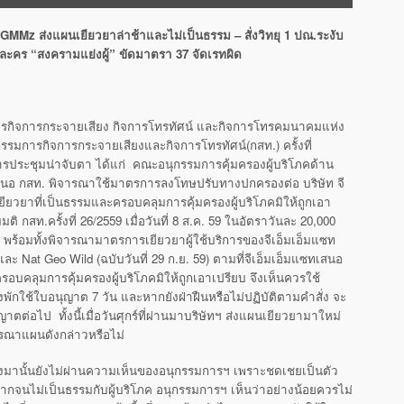
GMMz ส่งแผนเยียวยาล่าช้าและไม่เป็นธรรม – สั่งวิทยุ 1 ปณ.ระงับ
ะคร “สงครามแย่งผู้” ขัดมาตรา 37 จัดเรทผิด
กิจการกระจายเสียง กิจการโทรทัศน์ และกิจการโทรคมนาคมแห่ง
รรมการกิจการกระจายเสียงและกิจการโทรทัศน์(กสท.) ครั้งที่
ระการประชุมน่าจับตา ได้แก่ คณะอนุกรรมการคุ้มครองผู้บริโภคด้าน
สนอ กสท. พิจารณาใช้มาตรการลงโทษปรับทางปกครองต่อ บริษัท จี
ยียวยาที่เป็นธรรมและครอบคลุมการคุ้มครองผู้บริโภคมิให้ถูกเอา
 กสท.ครั้งที่ 26/2559 เมื่อวันที่ 8 ส.ค. 59 ในอัตราวันละ 20,000
ย. 59 พร้อมทั้งพิจารณามาตรการเยียวยาผู้ใช้บริการของจีเอ็มเอ็มแซท
i และ Nat Geo Wild (ฉบับวันที่ 29 ก.ย. 59) ตามที่จีเอ็มเอ็มแซทเสนอ
อบคลุมการคุ้มครองผู้บริโภคมิให้ถูกเอาเปรียบ จึงเห็นควรใช้
งพักใช้ใบอนุญาต 7 วัน และหากยังฝ่าฝืนหรือไม่ปฏิบัติตามคำสั่ง จะ
่อไป ทั้งนี้เมื่อวันศุกร์ที่ผ่านมาบริษัทฯ ส่งแผนเยียวยามาใหม่
ิจารณาแผนดังกล่าวหรือไม่
ทส่งมานั้นยังไม่ผ่านความเห็นของอนุกรรมการฯ เพราะชดเชยเป็นตัว
ไขมากจนไม่เป็นธรรมกับผู้บริโภค อนุกรรมการฯ เห็นว่าอย่างน้อยควรไม่