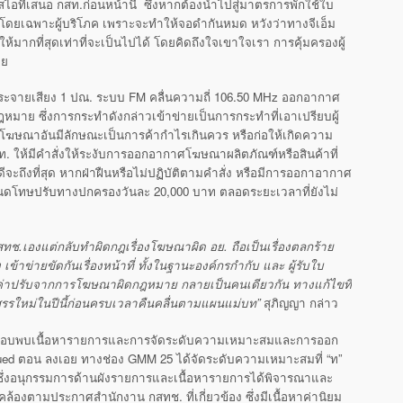
อที่เสนอ กสท.ก่อนหน้านี้ ซึ่งหากต้องนำไปสู่มาตรการพักใช้ใบ
ย โดยเฉพาะผู้บริโภค เพราะจะทำให้จอดำกันหมด หวังว่าทางจีเอ็ม
ห้มากที่สุดเท่าที่จะเป็นไปได้ โดยคิดถึงใจเขาใจเรา การคุ้มครองผู้
วย
กระจายเสียง 1 ปณ. ระบบ FM คลื่นความถี่ 106.50 MHz ออกอากาศ
มาย ซึ่งการกระทำดังกล่าวเข้าข่ายเป็นการกระทำที่เอาเปรียบผู้
รโฆษณาอันมีลักษณะเป็นการค้ากำไรเกินควร หรือก่อให้เกิดความ
. ให้มีคำสั่งให้ระงับการออกอากาศโฆษณาผลิตภัณฑ์หรือสินค้าที่
จะถึงที่สุด หากฝ่าฝืนหรือไม่ปฏิบัติตามคำสั่ง หรือมีการออกาอากาศ
นดโทษปรับทางปกครองวันละ 20,000 บาท ตลอดระยะเวลาที่ยังไม่
ทช.เองแต่กลับทำผิดกฎเรื่องโฆษณาผิด อย. ถือเป็นเรื่องตลกร้าย
ข้าข่ายขัดกันเรื่องหน้าที่ ทั้งในฐานะองค์กรกำกับ และ ผู้รับใบ
สียค่าปรับจากการโฆษณาผิดกฎหมาย กลายเป็นคนเดียวกัน ทางแก้ไขที่
ัดสรรใหม่ในปีนี้ก่อนครบเวลาคืนคลื่นตามแผนแม่บท”
สุภิญญา กล่าว
จสอบพบเนื้อหารายการและการจัดระดับความเหมาะสมและการออก
ued ตอน ลงเอย ทางช่อง GMM 25 ได้จัดระดับความเหมาะสมที่ “ท”
) ซึ่งอนุกรรมการด้านผังรายการและเนื้อหารายการได้พิจารณาและ
องตามประกาศสำนักงาน กสทช. ที่เกี่ยวข้อง ซึ่งมีเนื้อหาค่านิยม