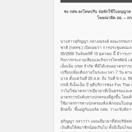
ชง กสท.ลงโทษปรับ จ่อพักใช้ใบอนุญาต
โฆษณาผิด อย. – ถกล
นางสาวสุภิญญา กลางณรงค์ คณะกรรมการ
ชาติ (กสทช.) เปิดเผยว่า การประชุมคณะก
35/2559 วันจันทร์ที่ 10 ตุลาคม นี้ มีวา
กิจการกระจายเสียงและกิจการโทรทัศน์ เ
เอ็มเอ็ม แซท จำกัด ที่มิได้เสนอมาตรการเ
เปรียบเพิ่มเติมภายในระยะเวลา 7 วัน ตามมติ
บาท ตั้งแต่วันที่ 25 ส.ค. ถึง วันที่ 9 ก.
กรณี จีเอ็มเอ็ม บี ยุติบริการช่อง Fox Tha
ว่าไม่ใช่มาตรการเยียวยาที่เป็นธรรมและคร
มาตรการบังคับทางปกครองที่สูงขึ้น โดยสั่
ใช้มาตรการทางปกครองสั่งเพิกถอนใบอนุญาตต
อีกครั้ง ขึ้นอยู่กับบอร์ด กสท. ว่าจะรับพ
สุภิญญา กล่าวว่า แผนเยียวยาที่ส่งบริษั
เงินคืนให้สมาชิกน้อยเกินไป ทั้งมีเงื่อน