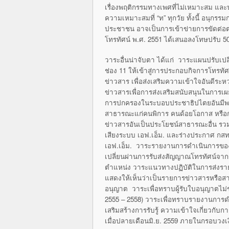
เรื่องพฤติกรรมทางเพศที่ไม่เหมาะสม แล
ความเหมาะสมที่ “ท” ทุกวัย ทั้งนี้ อนุกรร
ประชาชน อาจเป็นการเข้าข่ายการขัดต่อ
โทรทัศน์ พ.ศ. 2551 ได้เสนอลงโทษปรับ 5
วาระอื่นน่าจับตา ได้แก่ วาระแผนปรับเป
ช่อง 11 ให้เข้าสู่การประกอบกิจการโทรทัศ
ข่าวสาร เพื่อส่งเสริมความเข้าใจอันดี
ข่าวสารเพื่อการส่งเสริมสนับสนุนในการ
การปกครองในระบอบประชาธิปไตยอันมีพระม
สาธารณะแก่คนพิการ คนด้อยโอกาส หรือกล
ข่าวสารอันเป็นประโยชน์สาธารณะอื่น รวม
เสียงระบบ เอฟ.เอ็ม. และร่างประกาศ กสท
เอฟ.เอ็ม. วาระรายงานการดำเนินการขอ
เปลี่ยนผ่านการรับส่งสัญญาณโทรทัศน์จ
ตำแหน่ง วาระแนวทางปฏิบัติในการส่งรา
แสดงให้เห็นว่าเป็นรายการข่าวสารหรือสา
อนุญาต วาระเพื่อทราบผู้รับใบอนุญาตไม่
2555 – 2558) วาระเพื่อทราบรายงานการด
เสริมสร้างการรับรู้ ความเข้าใจเกี่ยวกับก
เมื่อปลายเดือนมิ.ย. 2559 ภายในกรอบวงเ