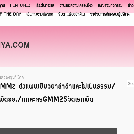
ิทิน
FEATURED
เรื่องในกระแส
งานและความเคลื่อนไหว
เชิญร่วมกิจกรรม
ข่า
F THE DAY
เดินทางต่างประเทศ
จับตา…เรื่องสำคัญ
ว่าด้วยการคุ้มครองผู้บริโภค
NYA.COM
้มครองผู้บริโภค
GMMz ส่งแผนเยียวยาล่าช้าและไม่เป็นธรรม/
ษณาผิดอย./ถกละครGMM25จัดเรทผิด