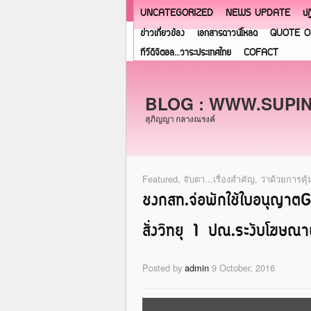
UNCATEGORIZED
NEWS UPDATE
ปฏ
ข่าวเกี่ยวข้อง
เอกสารดาวน์โหลด
QUOTE O
ทีวีดิจิตอล…วาระประเทศไทย
COFACT
BLOG : WWW.SUPI
สุภิญญา กลางณรงค์
Featured
,
จับตา...เรื่องสำคัญ
,
ว่าด้วยการคุ
ชงกสท.จ่อพักใช้ใบอนุญาต
สั่งวิทยุ 1 ปณ.ระงับโฆ
Posted by
admin
9 October, 2016