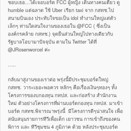
ชอบเธอ…ได้เจอบอร์ด FCC ผู้หญิง เดินทางคนเดียว ดู
humble แต่ฉลาด ใช้ Uber เรียก taxi จาก กสทช.ไป
สนามบินเอง ประทับใจขอเป็น idol ทำงานใหญ่แต่ตัว
เล็กๆ ท่านใดสนใจงานของเธอใน @FCC ( ซึ่งเป็น
องค์กรคล้าย กสทช.) จุดยืนส่วนใหญ่ไปทางเดียวกับ
รัฐบาลโอบามาปัจจุบัน ตามใน Twitter ได้ที่
@JRosenworcel ค่ะ
…..
กลับมาสู่งานของเราต่อ พรุ่งนี้มีประชุมบอร์ดใหญ่
กสทช. วาระเยอะพอควร หลักๆ คือเรื่องเงินๆทองๆ ทั้ง
โครงการของบกองทุน กทปส. และก่อสร้าง สำนักงาน
ใหม่ ตัวอย่างโครงการที่ผ่านบอร์ดกองทุน กทปส. มาเข้า
บอร์ด กสทช.พิจารณาพรุ่งนี้ มีโครงการดีๆน่าสนใจ เพื่อ
สนับสนุนรายการทีวีเพื่อเด็ก เยาวชน การเข้าถึงของคน
พิการ และ ทีวีชุมชน 4 ภูมิภาค ด้วย หลังประชุมบอร์ด