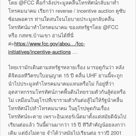
โดย @FCC คือกำลังประมูลคลื่นโทรทัศน์กลับมาทำ
โทรคมนาคม เรียกว่า reverse / incentive auction ดูซับ
ซ้อนพอควร ท่านใดสนใจนโยบายประมูลกลับคลื่น
โทรทัศน์มาทำโทรคมนาคม ของสหรัฐฯโดย @FCC
หรือ กสทช.บ้านเขา อ่านได้ที่นี่
ค่ะ
https://www.fcc.gov/abou…/fcc-
initiatives/incentive-auctions
…
ไทยเรามักเดินตามสหรัฐฯหลายเรื่อง มารอดูกันว่า หลัง
ดิจิตอลทีวีครบใบอนุญาต 15 ปี คลื่น UHF ย่านนี้จะถูก
นำไปประมูลทำโทรคมนาคมแทนหรือไม่ ก็อยู่ที่ว่า
อุตสาหกรรมโทรทัศน์ภาคพื้นดินไทยรวมตัวกันสู้ต่อหรือ
ไม่ เหมือนในยุโรปที่เขารวมตัวกันต่อสู้ไม่ให้รัฐนำคลื่น
โทรทัศน์ไปทำโทรคมนาคม ในยุโรปพูดกันเรื่อง
โทรทัศน์จะตาย เพราะอินเทอร์เน็ตมาตั้งแต่สมัยดิฉันไป
เรียนต่อแล้ว วันนี้ผ่านมากว่า 15 ปี ทีวีสำคัญน้อยลงกว่า
เดิม แต่ยังไม่ตาย จำได้ว่าสมัยไปเรียนต่อ ราวปี 2001