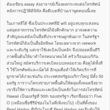
ต้องเขียน essay ส่งอาจารย์เรื่องผลกระทบต่อโทรทัศน์
หลังการปฏิวัติดิจิทัล คือดีเบตที่บ้านเราพูดตอนนี้เลย
ในเกาหลีใต้ ซึ่งเป็นประเทศที่มี wifi อยู่แทบทุกแห่งหน
แต่อุตสาหกรรมโทรทัศน์ก็ยังคึกคักมาก อาจลดความ
สำคัญลงแต่ยังเป็นสื่อที่ประชาชนผูกพันมาก ในสหรัฐฯ
โทรทัศน์ก็ยังเป็นสื่ออิทธิพล โดยเฉพาะพวก network
และระดับรัฐ แต่เขาใช้เคเบิลเป็นหลัก จึงปล่อยคลื่นทีวี
ภาคพื้นดินให้มาทำโทรคมนาคมได้ ครัวเรือนอเมริกัน
ส่วนใหญ่ สมัครบริการเคเบิลแบบหลอมรวม คือดูได้ทั้งที
วี ใช้โทรศัพท์และเน็ตได้ อีกมุมคือทำให้เกิดบริการที่
ผูกขาดได้ง่ายเช่นกัน ประเทศสหรัฐอเมริกาใหญ่ มีตั้ง 50
มลรัฐ การวางโครงข่ายภาคพื้นดินให้คลุมทั้งหมดจึงยาก
เขาจึงใช้ดาวเทียมและเคเบิลเป็นหลักในการส่งโทรทัศน์
Hawaii เป็นมลรัฐที่ 50th ของสหรัฐฯ เรียกชื่อย่อว่า Five
O (เหมือนชื่อซีรีย์ช่องโมโนที่เพิ่งจบไป) เป็นที่ตั้งของ
Pearl Harbor ที่ญี่ปุ่นโจมตี Pearl Harbor จุดเริ่มต้นให้