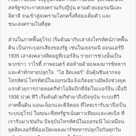
สหรัฐฯประกาศสงครามกับญี่ปุ่น ตามด้วยเยอรมนีและ
อิตาลี จนเข้าสู่สงครามโลกครั้งที่สองเต็มตัว และ
ชนะสงครามในที่สุด
ส่วนในภาคพื้นยุโรป เริ่มต้นมากับเสาส่งโทรทัศน์ภาคพื้น
ดิน เป็นกระบอกเสียงของรัฐ เช่นในเยอรมนี ออนแอร์ปี
1935 เสาส่งคลาสสิคอยู่ที่เบอร์ลิน รายการช่วงนั้นเป็น
พวกข่าว วาไรตี้ ภาพยนตร์ ต่อท้ายด้วยเพลงมารช์ทหาร
และคำทักทายปลุกใจ “ไฮ ฮิตเลอร์” อันคุ้นชินจากจอ
โทรทัศน์ โทรทัศน์ในเยอรมนีแจ้งเกิดอย่างมีพลังช่วงยุค
แรกด้วยการถ่ายทอดกีฬาโอลิมปิกที่จัดในเบอร์ลิน เมื่อปี
1936 ปวศ.ทีวี เริ่มต้นด้วยกีฬามาถึงปัจจุบัน ระบบทีวี
ภาคพื้นดิน แอนะล็อกและดิจิตอล ที่ไทยเรารับมาจึงเป็น
ระบบยุโรป ในขณะที่สหรัฐฯเน้นดาวเทียมและเคเบิล ที่
เรารับมาเช่นกัน ปัจจุบันโทรทัศน์ในเยอรมนี ไม่เหมือน
ยุคฮิตเลอร์ที่ต้องเปิดเพลงมาร์ชทหารปลุกใจกันทุกวัน