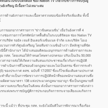
พื้นดินในระบบดิจิตอล ช่อง
Nation TV เกี่ยวกับข่าวการจับกุมผู้
ศูนย์เหรียญ มีเนื้อหาไม่เหมาะสม
ารด้านผังรายการและเนื้อหาตรวจสอบข้อเท็จจริงเพิ่มเติม ทั้งนี้
้
การออกอากาศรายการ “ข่าวข้นคนเนชั่น” เมื่อวันอังคารที่ 4
างช่องรายการโทรทัศน์ภาคพื้นดินในระบบดิจิตอล ช่อง Nation TV
รบริษัท รอยัล เจมส์ อินเตอร์เนชั่นแนล จำกัด และบริษัท โอเอ
บวนการทัวร์ศูนย์เหรียญ โดยทีมข่าวเนชั่นอ้างว่า มีหลักฐานที่ขัด
กรณีนี้สำนักงานฯ ได้นำเสนอมติคณะอนุกรรมการด้านผังรายการและ
ระชุม กสท. โดยเสนอให้กำหนดโทษทางปกครอง ปรับเป็นเงิน 50,000
่าวสารอาจส่อให้เกิดความสับสนแก่ประชาชนเกี่ยวกับการปฏิบัติ
การดำเนินการที่ไม่ชอบด้วยกฎหมายและไม่เป็นธรรม ซึ่งการกระทำ
 (5) ของประกาศ คสช. ฉบับที่ 17/2557 ซึ่งแก้ไขเพิ่มเติมตามประกาศ
กระทำที่อาจเป็นการขัดขวางการปฏิบัติหน้าที่ของพนักงานสอบสวนซึ่ง
วามผิดตามมาตรา 138 แห่งประมวลกฎหมายอาญา ซึ่งเป็นกฎหมายที่
้ซึ่งความสงบเรียบร้อยในสังคม ดังนั้นการออกอากาศรายการดังกล่าว
คแรกแห่งพระราชบัญญัติการประกอบกิจการกระจายเสียงและกิจการ
ี้ แม้ว่า ที่ประชุม กสท. จะยังไม่มีมติในการพิจารณาเรื่องร้อง