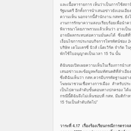
และเนื้อหารายการ เห็นว่าเป็นการใช้สถานี
รัฐมนตรี อีกทั้งการนำเสนอข่าวยังเอนเอี
ความเห็น นอกจากนี้สำนักงาน กสทช. ยังไ
งานการรักษาความสงบเรียบร้อยเพื่อนำ
พิจารณาโดยภาพรวมแล้วเห็นว่า อาจเป็น
อาจมีผลกระทบต่อความมั่นคงได้ ซึ่งมติท
เงื่อนไขการประกอบกิจการโทรทัศน์ช่อง 
บริษัท เดโมเครซี่ นิวส์ เน็ตเวิร์ค จำก
พักใช้ใบอนุญาตเป็นเวลา 15 วัน นั้น
ดิฉันขอเปิดเผยความเห็นในเรื่องการนำเส
เสนอข่าวและข้อมูลพร้อมทัศนคติที่ลำเอีย
ซึ่งดิฉันเห็นว่า กสท.ควรมีบรรทัดฐานอย่
โฆษณาชวนเชื่อทางการเมือง สำหรับประเ
เป็นไปตามลำดับขั้นตอนทางปกครอง ได้แ
กรณีนี้ดิฉันจึงไม่เห็นชอบที่ กสท. มีม
15 วันเป็นลำดับถัดไป”
วาระที่ 4.17 เรื่องร้องเรียนกรณีการตรว