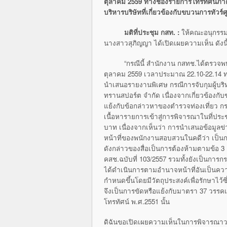
ตุลาคม 2559 ทางช่องรายการโทรทัศน์ภาค
บริหารบริษัทที่เกี่ยวข้องกับขบวนการทัวร์
มติที่ประชุม กสท. :
ให้คณะอนุกรรมก
นางสาวสุภิญญา ได้เปิดเผยความเห็น ดังนี
“กรณีนี้ สำนักงาน กสทช.ได้ตรวจพบ
ตุลาคม 2559 เวลาประมาณ 22.10-22.14 ท
นำเสนอรายงานพิเศษ กรณีการจับกุมผู้บริหา
ทรานสปอร์ต จำกัด เนื่องจากเกี่ยวข้องกับข
แย้งกับข้อกล่าวหาของตำรวจท่องเที่ยว 
เนื้อหารายการเข้าสู่การพิจารณาในที่ป
บาท เนื่องจากเห็นว่า การนำเสนอข้อมูลข
หน้าที่ของพนักงานสอบสวนในคดีว่า เป็น
ดังกล่าวของสื่อเป็นการต้องห้ามตามข้อ 3
คสช.ฉบับที่ 103/2557 รวมทั้งยังเป็นการ
ได้ดำเนินการตามอำนาจหน้าที่อันเป็นค
กำหนดขึ้นโดยมีวัตถุประสงค์เพื่อรักษาไว
จึงเป็นการขัดหรือแย้งกับมาตรา 37 วรร
โทรทัศน์ พ.ศ.2551 นั้น
ดิฉันขอเปิดเผยความเห็นในการพิจารณาวาระน