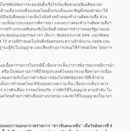
โทรทัศน์จัดการระดมจัดตั้งเรี่ยไรเงินเพื่อช่วยเหลืออดีตนายก
ยงด้านเดียวแทนที่จะเสนอโดยตั้งประเด็นและเชิญทั้งสองฝ่ายมาให้
ด้มีหนังสือขอความเห็นไปยังหัวหน้าคณะทำงานติดตามสื่อ ส่วน
ความเห็นมาประกอบการพิจารณา และพบว่าคณะทำงานติดตามสื่อฯ
การสร้างกระแสสังคมเชิงไม่เห็นด้วยต่อการทำงานของรัฐบาลและ
ี่ประชุมคณะอนุกรรมการฯ เห็นว่า ขัดต่อประกาศ คสช. และขัดต่อ
24 TV ตามที่กำหนดในบันทึกข้อตกลงระหว่างสำนักงาน กสทช.และ
ัด ในฐานะผู้รับใบอนุญาต และเสียงข้างมากเสนอให้กำหนดโทษ โดยการ
นอเนื้อหารายการในกรณีนี้ เนื่องจากเห็นว่าการพิจารณากรณีการนำ
ง หรือเป็นช่องรายการที่มีวัตถุประสงค์โฆษณาชวนเชื่อทางการเมือง
างเสมอภาคกันในการดำเนินการช่องโทรทัศน์ทุกสถานีที่เข้าข่าย
ด็นการกำหนดโทษ ดิฉันขอสงวนความเห็น เนื่องจากเห็นว่าควร
ก่ การตักเตือน การลงโทษปรับ การพักใช้ใบอนุญาต ตามลำดับ ใน
ติกำหนดโทษด้วยการตักเตือนทางปกครอง และพักใช้ใบอนุญาตเป็นเวลา
จสอบพบการออกอากาศรายการ “ข่าวข้นคนเนชั่น” เมื่อวันอังคารที่ 4