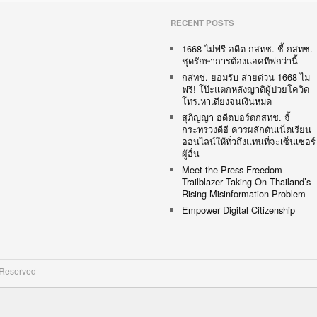
RECENT POSTS
1668 ไม่ฟรี อดีต กสทช. ชี้ กสทช.
ชุดรักษาการต้องแอคทีฟกว่านี้
กสทช. ยอมรับ สายด่วน 1668 ไม่
ฟรี! โป๊ะแตกหลังญาติผู้ป่วยโควิด
โทร.หาเตียงจนเงินหมด
สุภิญญา อดีตบอร์ดกสทช. จี้
กระทรวงดีอี ควรผลักดันเน็ตเรียน
ออนไลน์ให้ทั่วถึงแทนที่จะเซ็นเซอร์
ผู้อื่น
Meet the Press Freedom
Trailblazer Taking On Thailand’s
Rising Misinformation Problem
Empower Digital Citizenship
 Reserved