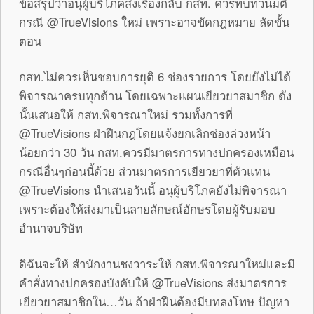
ข้อสรุปว่าอนุผู้บริโภคส่งเรื่องกลับ กสท. ควรทบทวนมติ
กรณี @TrueVisions ใหม่ เพราะอาจขัดกฎหมาย ลัดขั้น
ตอน
กสท.ไม่ควรเห็นชอบการยุติ 6 ช่องรายการ โดยยังไม่ได้
พิจารณาครบทุกด้าน โดยเฉพาะแผนเยียวยาสมาชิก ดัง
นั้นเสนอให้ กสท.พิจารณาใหม่ รวมทั้งการที่
@TrueVisions ฝ่าฝืนกฎโดยแจ้งยกเลิกช่องล่วงหน้า
น้อยกว่า 30 วัน กสท.ควรมีมาตรการทางปกครองเหมือน
กรณีอื่นๆก่อนนี้ด้วย ส่วนมาตรการเยียวยาที่ตัวแทน
@TrueVisions นำเสนอวันนี้ อนุผู้บริโภคยังไม่พิจารณา
เพราะต้องให้ส่งมาเป็นลายลักษณ์อักษรโดยผู้รับมอบ
อำนาจบริษัท
ดิฉันจะให้ สำนักงานชงวาระให้ กสท.พิจารณาใหม่และมี
คำสั่งทางปกครองบังคับให้ @TrueVisions ส่งมาตรการ
เยียวยาสมาชิกใน…วัน ถ้าฝ่าฝืนต้องมีบทลงโทษ ปัญหา