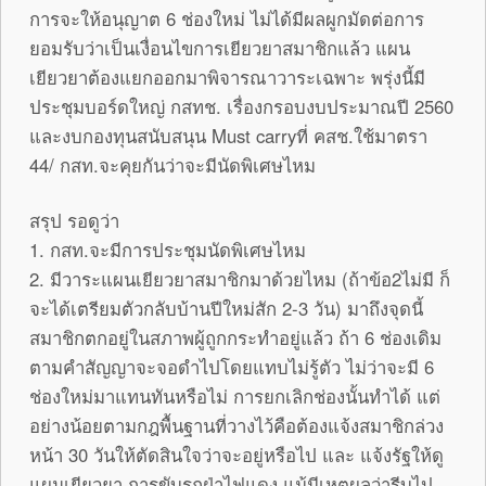
การจะให้อนุญาต 6 ช่องใหม่ ไม่ได้มีผลผูกมัดต่อการ
ยอมรับว่าเป็นเงื่อนไขการเยียวยาสมาชิกแล้ว แผน
เยียวยาต้องแยกออกมาพิจารณาวาระเฉพาะ พรุ่งนี้มี
ประชุมบอร์ดใหญ่ กสทช. เรื่องกรอบงบประมาณปี 2560
และงบกองทุนสนับสนุน Must carryที่ คสช.ใช้มาตรา
44/ กสท.จะคุยกันว่าจะมีนัดพิเศษไหม
สรุป รอดูว่า
1. กสท.จะมีการประชุมนัดพิเศษไหม
2. มีวาระแผนเยียวยาสมาชิกมาด้วยไหม (ถ้าข้อ2ไม่มี ก็
จะได้เตรียมตัวกลับบ้านปีใหม่สัก 2-3 วัน) มาถึงจุดนี้
สมาชิกตกอยู่ในสภาพผู้ถูกกระทำอยู่แล้ว ถ้า 6 ช่องเดิม
ตามคำสัญญาจะจอดำไปโดยแทบไม่รู้ตัว ไม่ว่าจะมี 6
ช่องใหม่มาแทนทันหรือไม่ การยกเลิกช่องนั้นทำได้ แต่
อย่างน้อยตามกฎพื้นฐานที่วางไว้คือต้องแจ้งสมาชิกล่วง
หน้า 30 วันให้ตัดสินใจว่าจะอยู่หรือไป และ แจ้งรัฐให้ดู
แผนเยียวยา การขับรถฝ่าไฟแดง แม้มีเหตุผลว่ารีบไป