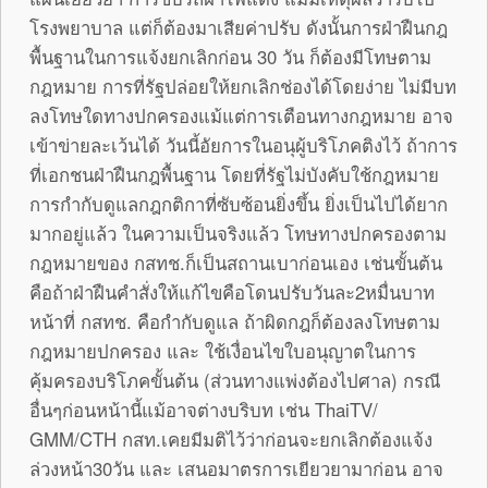
โรงพยาบาล แต่ก็ต้องมาเสียค่าปรับ ดังนั้นการฝ่าฝืนกฎ
พื้นฐานในการแจ้งยกเลิกก่อน 30 วัน ก็ต้องมีโทษตาม
กฎหมาย การที่รัฐปล่อยให้ยกเลิกช่องได้โดยง่าย ไม่มีบท
ลงโทษใดทางปกครองแม้แต่การเตือนทางกฎหมาย อาจ
เข้าข่ายละเว้นได้ วันนี้อัยการในอนุผู้บริโภคติงไว้ ถ้าการ
ที่เอกชนฝ่าฝืนกฎพื้นฐาน โดยที่รัฐไม่บังคับใช้กฎหมาย
การกำกับดูแลกฎกติกาที่ซับซ้อนยิ่งขึ้น ยิ่งเป็นไปได้ยาก
มากอยู่แล้ว ในความเป็นจริงแล้ว โทษทางปกครองตาม
กฎหมายของ กสทช.ก็เป็นสถานเบาก่อนเอง เช่นขั้นต้น
คือถ้าฝ่าฝืนคำสั่งให้แก้ไขคือโดนปรับวันละ2หมื่นบาท
หน้าที่ กสทช. คือกำกับดูแล ถ้าผิดกฎก็ต้องลงโทษตาม
กฎหมายปกครอง และ ใช้เงื่อนไขใบอนุญาตในการ
คุ้มครองบริโภคขั้นต้น (ส่วนทางแพ่งต้องไปศาล) กรณี
อื่นๆก่อนหน้านี้แม้อาจต่างบริบท เช่น ThaiTV/
GMM/CTH กสท.เคยมีมติไว้ว่าก่อนจะยกเลิกต้องแจ้ง
ล่วงหน้า30วัน และ เสนอมาตรการเยียวยามาก่อน อาจ