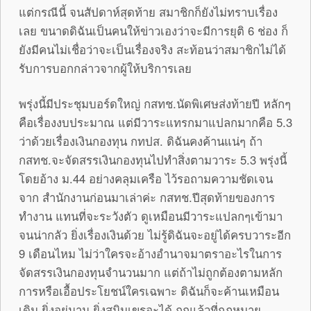
แต่กรณีนี้ จนสัปดาห์สุดท้าย สมาชิกก็ยังไม่ทราบเรื่อง
เลย ขนาดดิฉันเป็นคนให้ข่าวเองว่าจะมีการยุติ 6 ช่อง ก็
ยังมีคนไม่เชื่อว่าจะเป็นเรื่องจริง สะท้อนว่าสมาชิกไม่ได้
รับการบอกกล่าวจากผู้ให้บริการเลย
พรุ่งนี้มีประชุมบอร์ดใหญ่ กสทช.นัดพิเศษส่งท้ายปี หลักๆ
คือเรื่องงบประมาณ แต่มีวาระแทรกมาแปลกมากคือ 5.3
ว่าด้วยเรื่องเงินกองทุน กทปส. ดิฉันคงค้านแน่ๆ ถ้า
กสทช.จะจัดสรรเงินกองทุนไปทำสิ่งตามวาระ 5.3 พรุ่งนี้
โดยอ้าง ม.44 อย่างคลุมเครือ ไว้รอถามความชัดเจน
จาก สำนักงานก่อนมาเล่าค่ะ กสทช.ปีสุดท้ายของการ
ทำงาน แทนที่จะระวังตัว ดูเหมือนมีวาระแปลกๆเข้ามา
จนน่ากลัว ยิ่งเรื่องเงินด้วย ไม่รู้ดิฉันจะอยู่ได้ครบวาระอีก
9 เดือนไหม ไม่ว่าใครจะอ้างอำนาจมาตราอะไรในการ
จัดสรรเงินกองทุนจำนวนมาก แต่ถ้าไม่ถูกต้องตามหลัก
การหรือเอื้อประโยชน์ใครเฉพาะ ดิฉันก็จะค้านเหมือน
เดิม ยิ่งอยู่นาน ยิ่งสนิมเขรอะได้ ถูกแล้วที่กฎหมาย