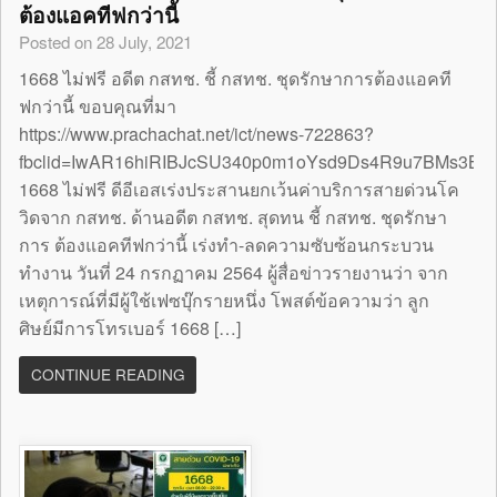
ต้องแอคทีฟกว่านี้
Posted on 28 July, 2021
1668 ไม่ฟรี อดีต กสทช. ชี้ กสทช. ชุดรักษาการต้องแอคที
ฟกว่านี้ ขอบคุณที่มา
https://www.prachachat.net/ict/news-722863?
fbclid=IwAR16hiRIBJcSU340p0m1oYsd9Ds4R9u7BMs3B
1668 ไม่ฟรี ดีอีเอสเร่งประสานยกเว้นค่าบริการสายด่วนโค
วิดจาก กสทช. ด้านอดีต กสทช. สุดทน ชี้ กสทช. ชุดรักษา
การ ต้องแอคทีฟกว่านี้ เร่งทำ-ลดความซับซ้อนกระบวน
ทำงาน วันที่ 24 กรกฏาคม 2564 ผู้สื่อข่าวรายงานว่า จาก
เหตุการณ์ที่มีผู้ใช้เฟซบุ๊กรายหนึ่ง โพสต์ข้อความว่า ลูก
ศิษย์มีการโทรเบอร์ 1668 […]
CONTINUE READING