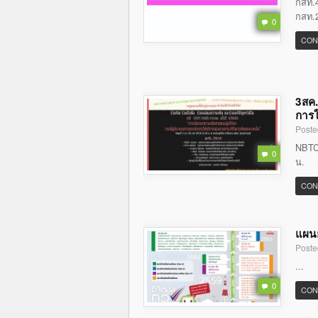
กสท.4
กสท.2
0
CON
3สค.
การใ
Poste
NBTC 
0
น.
CON
แผนย
Poste
...
0
CON