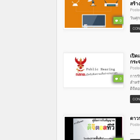
สร้า
Poste
วันศุ
0
CON
เปิด
กระจ
Poste
การร
0
สำหรั
ดิจิต
CON
ดาวน
Poste
...