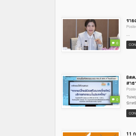
รายง
Poste
...
0
CON
8ตค.
สาธ
Poste
วันพฤ
0
นักหน
CON
11 ก