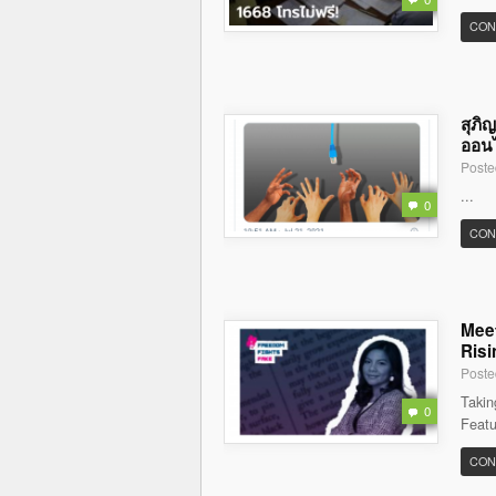
CON
สุภิ
ออนไล
Poste
...
0
CON
Meet
Risi
Poste
Takin
0
Featu
CON