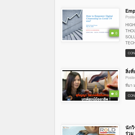
Empo
Poste
HIGH
THOU
0
SOLU
TECH
CON
สิ่ง
Poste
ที่มา 
0
CON
นักว
ร่วม