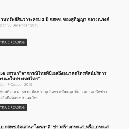
านทรัพย์สินวาระครบ 3 ปี กสทช. ของสุภิญญา กลางณรงค์
d on 30 December, 2015
TINUE READING
58 เสวนา”จากกรณีไทยพีบีเอสถึงอนาคตโทรทัศน์บริการ
ารณะในประเทศไทย”
d on 7 October, 2015
หัสบดี 8 ต.ค. 58 ณ ห้องประชุมอิศรา อมันตกุล ชั้น 3 สมาคมนักข่าว
ังสือพิมพ์แห่งประเทศไทย
TINUE READING
.ย.กสทช.จัดเสวนาไตรภาคี“ข่าวสร้างกระแส..หรือ..กระแส