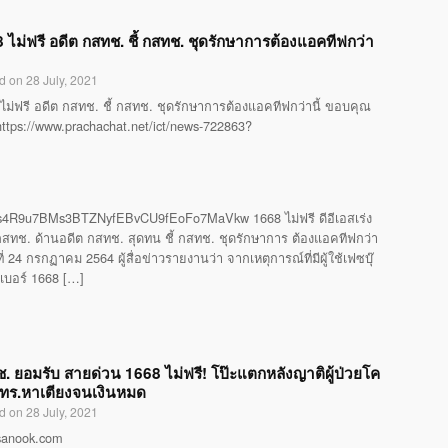
 ไม่ฟรี อดีต กสทช. ชี้ กสทช. ชุดรักษาการต้องแอคทีฟกว่า
d on 28 July, 2021
ไม่ฟรี อดีต กสทช. ชี้ กสทช. ชุดรักษาการต้องแอคทีฟกว่านี้ ขอบคุณ
 https://www.prachachat.net/ict/news-722863?
4R9u7BMs3BTZNyfEBvCU9fEoFo7MaVkw 1668 ไม่ฟรี ดีอีเอสเร่ง
ทช. ด้านอดีต กสทช. สุดทน ชี้ กสทช. ชุดรักษาการ ต้องแอคทีฟกว่า
24 กรกฏาคม 2564 ผู้สื่อข่าวรายงานว่า จากเหตุการณ์ที่มีผู้ใช้เฟซบุ๊
รเบอร์ 1668 […]
. ยอมรับ สายด่วน 1668 ไม่ฟรี! โป๊ะแตกหลังญาติผู้ป่วยโค
โทร.หาเตียงจนเงินหมด
d on 28 July, 2021
 sanook.com