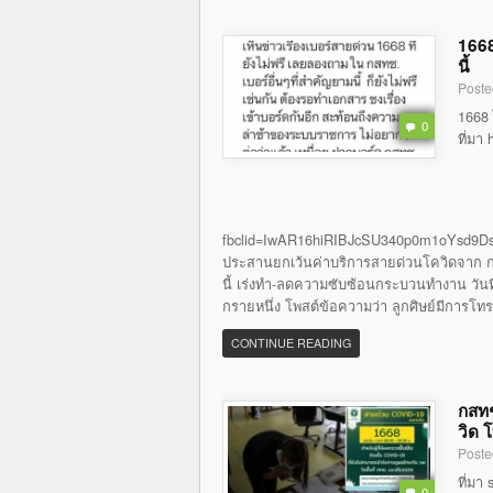
1668
นี้
Poste
1668 
0
ที่มา
fbclid=IwAR16hiRIBJcSU340p0m1oYsd9Ds
ประสานยกเว้นค่าบริการสายด่วนโควิดจาก กส
นี้ เร่งทำ-ลดความซับซ้อนกระบวนทำงาน วันที่ 
กรายหนึ่ง โพสต์ข้อความว่า ลูกศิษย์มีการโท
CONTINUE READING
กสทช
วิด 
Poste
ที่มา
0