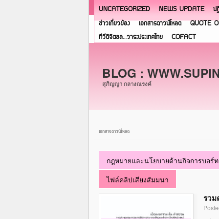
UNCATEGORIZED
NEWS UPDATE
ปฏ
ข่าวเกี่ยวข้อง
เอกสารดาวน์โหลด
QUOTE O
ทีวีดิจิตอล…วาระประเทศไทย
COFACT
BLOG : WWW.SUPI
สุภิญญา กลางณรงค์
เอกสารดาวน์โหลด
กฎหมายและนโยบายด้านกิจการบอร์
ไฟล์คลิปเสียงสัมมนา
รวมค
Poste