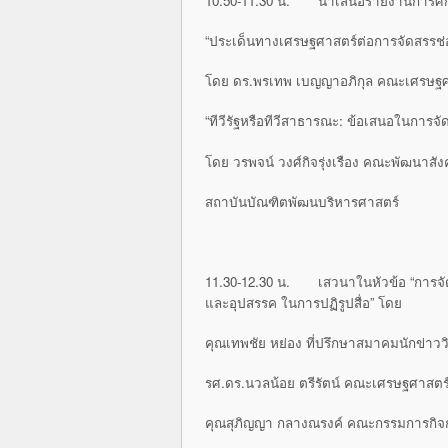
10.50-11.30 น. นำเสนอรายงานการศึ
“ประเด็นทางเศรษฐศาสตร์ต่อการจัดสรรช่อง
โดย ดร.พรเทพ เบญญาอภิกุล คณะเศรษฐศ
“ทีวีรัฐหรือทีวีสาธารณะ: ข้อเสนอในการ
โดย วรพจน์ วงศ์กิจรุ่งเรือง คณะพัฒนาสั
สถาบันบัณฑิตพัฒนบริหารศาสตร์
11.30-12.30 น. เสวนาในหัวข้อ “การจัด
และอุปสรรค ในการปฏิรูปสื่อ” โดย
คุณเทพชัย หย่อง ที่ปรึกษาสมาคมนักข่าว
รศ.ดร.นวลน้อย ตรีรัตน์ คณะเศรษฐศาสตร
คุณสุภิญญา กลางณรงค์ คณะกรรมการกิจก