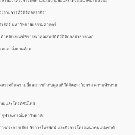
กษาของโครงการติดตามนโยบายสื่อและโทรคมนาคมในหัวข้อ
รายการทีวีดิจิตอลธุรกิจ”
าสตร์ มหาวิทยาลัยธรรมศาสตร์
จัดทำหลักเกณฑ์พิจารณาคุณสมบัติทีวีดิจิตอลสาธารณะ”
งคมและสิ่งแวดล้อม
สรรคลื่นความถี่และการกำกับดูแลทีวีดิจิตอล: โอกาส ความท้าทาย
วิทยุและโทรทัศน์ไทย
์ จุฬาลงกรณ์มหาวิทยาลัย
ารกระจายเสียง กิจการโทรทัศน์ และกิจการโทรคมนาคมแห่งชาติ