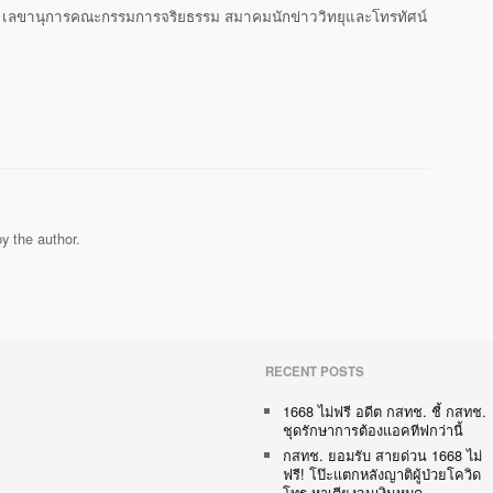
า เลขานุการคณะกรรมการจริยธรรม สมาคมนักข่าววิทยุและโทรทัศน์
y the author.
RECENT POSTS
1668 ไม่ฟรี อดีต กสทช. ชี้ กสทช.
ชุดรักษาการต้องแอคทีฟกว่านี้
กสทช. ยอมรับ สายด่วน 1668 ไม่
ฟรี! โป๊ะแตกหลังญาติผู้ป่วยโควิด
โทร.หาเตียงจนเงินหมด