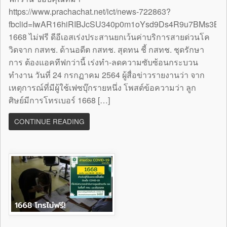
https://www.prachachat.net/ict/news-722863?
fbclid=IwAR16hiRIBJcSU340p0m1oYsd9Ds4R9u7BMs3B
1668 ไม่ฟรี ดีอีเอสเร่งประสานยกเว้นค่าบริการสายด่วนโค
วิดจาก กสทช. ด้านอดีต กสทช. สุดทน ชี้ กสทช. ชุดรักษา
การ ต้องแอคทีฟกว่านี้ เร่งทำ-ลดความซับซ้อนกระบวน
ทำงาน วันที่ 24 กรกฏาคม 2564 ผู้สื่อข่าวรายงานว่า จาก
เหตุการณ์ที่มีผู้ใช้เฟซบุ๊กรายหนึ่ง โพสต์ข้อความว่า ลูก
ศิษย์มีการโทรเบอร์ 1668 […]
CONTINUE READING