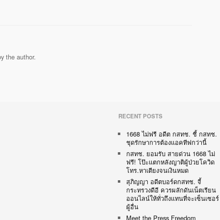
y the author.
RECENT POSTS
1668 ไม่ฟรี อดีต กสทช. ชี้ กสทช.
ชุดรักษาการต้องแอคทีฟกว่านี้
กสทช. ยอมรับ สายด่วน 1668 ไม่
ฟรี! โป๊ะแตกหลังญาติผู้ป่วยโควิด
โทร.หาเตียงจนเงินหมด
สุภิญญา อดีตบอร์ดกสทช. จี้
กระทรวงดีอี ควรผลักดันเน็ตเรียน
ออนไลน์ให้ทั่วถึงแทนที่จะเซ็นเซอร์
ผู้อื่น
Meet the Press Freedom