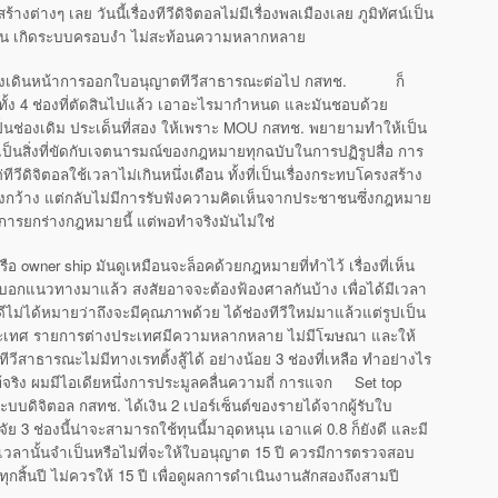
้างต่างๆ เลย วันนี้เรื่องทีวีดิจิตอลไม่มีเรื่องพลเมืองเลย ภูมิทัศน์เป็น
่ไหน เกิดระบบครอบงำ ไม่สะท้อนความหลากหลาย
ช. ยังเดินหน้าการออกใบอนุญาตทีวีสาธารณะต่อไป กสทช. ก็
ั้ง 4 ช่องที่ตัดสินไปแล้ว เอาอะไรมากำหนด และมันชอบด้วย
ป็นช่องเดิม ประเด็นที่สอง ให้เพราะ MOU กสทช. พยายามทำให้เป็น
ึ่งเป็นสิ่งที่ขัดกับเจตนารมณ์ของกฎหมายทุกฉบับในการปฏิรูปสื่อ การ
่ทีวีดิจิตอลใช้เวลาไม่เกินหนึ่งเดือน ทั้งที่เป็นเรื่องกระทบโครงสร้าง
กว้าง แต่กลับไม่มีการรับฟังความคิดเห็นจากประชาชนซึ่งกฎหมาย
ารยกร่างกฎหมายนี้ แต่พอทำจริงมันไม่ใช่
รือ owner ship มันดูเหมือนจะล็อคด้วยกฎหมายที่ทำไว้ เรื่องที่เห็น
อกแนวทางมาแล้ว สงสัยอาจจะต้องฟ้องศาลกันบ้าง เพื่อได้มีเวลา
ีไม่ได้หมายว่าถึงจะมีคุณภาพด้วย ได้ช่องทีวีใหม่มาแล้วแต่รูปเป็น
ระเทศ รายการต่างประเทศมีความหลากหลาย ไม่มีโฆษณา และให้
วีสาธารณะไม่มีทางเรทติ้งสู้ได้ อย่างน้อย 3 ช่องที่เหลือ ทำอย่างไร
จริง ผมมีไอเดียหนึ่งการประมูลคลื่นความถี่ การแจก Set top
่ระบบดิจิตอล กสทช. ได้เงิน 2 เปอร์เซ็นต์ของรายได้จากผู้รับใบ
จัย 3 ช่องนี้น่าจะสามารถใช้ทุนนี้มาอุดหนุน เอาแค่ 0.8 ก็ยังดี และมี
เวลานั้นจำเป็นหรือไม่ที่จะให้ใบอนุญาต 15 ปี ควรมีการตรวจสอบ
สิ้นปี ไม่ควรให้ 15 ปี เพื่อดูผลการดำเนินงานสักสองถึงสามปี