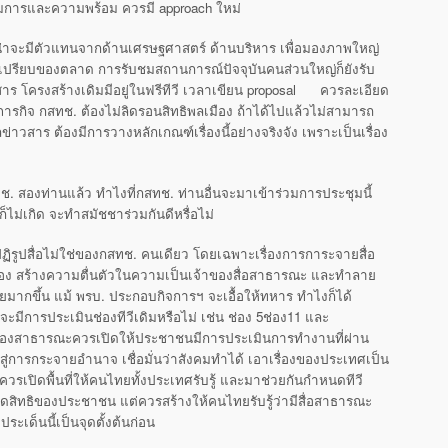
ยมการและความพร้อม ควรมี approach ใหม่
บนี้น่าจะมีตัวแทนจากด้านเศรษฐศาสตร์ ด้านบริหาร เพื่อมองภาพใหญ่
ยเปรียบของตลาด การรับชมสถานการณ์ปัจจุบันคนส่วนใหญ่ก็ยังรับ
สาร โครงสร้างเดิมมีอยู่ในฟรีทีวี เวลาเขียน proposal ควรละเอียด
ภารกิจ กสทช. ต้องไม่ลิดรอนสิทธิพลเมือง ถ้าได้ไปแล้วไม่สามารถ
ลข่าวสาร ต้องมีการวางหลักเกณฑ์เรื่องนี้อย่างจริงจัง เพราะเป็นเรื่อง
ช. สองท่านแล้ว ทำไงที่กสทช. ท่านอื่นจะมาเข้าร่วมการประชุมนี้
ก็ไม่เกิด จะทำสมัชชาร่วมกันดีหรื่อไม่
ิรูปสื่อไม่ใช่ของกสทช. คนเดียว โดยเฉพาะเรื่องการการะจายสื่อ
อง สร้างความตื่นตัวในความเป็นเจ้าของสื่อสาธารณะ และทำลาย
ากขึ้น แม้ พรบ. ประกอบกิจการฯ จะเอื้อให้ทหาร ทำไงก็ได้
ะมีการประเมินช่องทีวีเดิมหรือไม่ เช่น ช่อง 5ช่อง11 และ
ป็นช่องสาธารณะควรเปิดให้ประชาชนมีการประเมินการทำงานที่ผ่าน
ปสู่การกระจายอำนาจ เชื่อมั่นว่าสังคมทำได้ เอาเรื่องของประเทศเป็น
รเปิดพื้นที่ให้คนไทยทั้งประเทศรับรู้ และมาช่วยกันกำหนดทีวี
ัดสิทธิของประชาชน แต่ควรสร้างให้คนไทยรับรู้ว่ามีสื่อสาธารณะ
ด็นนี้เป็นจุดตั้งต้นก่อน