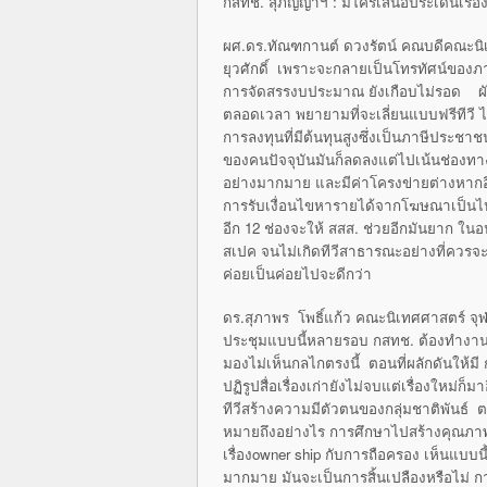
กสทช. สุภิญญาฯ : มีใครเสนอประเด็นเรื่อง
ผศ.ดร.ทัณฑกานต์ ดวงรัตน์ คณบดีคณะนิเทศ
ยุวศักดิ์ เพราะจะกลายเป็นโทรทัศน์ของภ
การจัดสรรงบประมาณ ยังเกือบไม่รอด ผั
ตลอดเวลา พยายามที่จะเลี่ยนแบบฟรีทีวี 
การลงทุนที่มีต้นทุนสูงซึ่งเป็นภาษีประชาช
ของคนปัจจุบันมันก็ลดลงแต่ไปเน้นช่องทาง
อย่างมากมาย และมีค่าโครงข่ายต่างหากอ
การรับเงื่อนไขหารายได้จากโฆษณาเป็นไปไม
อีก 12 ช่องจะให้ สสส. ช่วยอีกมันยาก ใ
สเปค จนไม่เกิดทีวีสาธารณะอย่างที่ควรจะ
ค่อยเป็นค่อยไปจะดีกว่า
ดร.สุภาพร โพธิ์แก้ว คณะนิเทศศาสตร์ จุฬ
ประชุมแบบนี้หลายรอบ กสทช. ต้องทำงานให้
มองไม่เห็นกลไกตรงนี้ ตอนที่ผลักดันให้มี 
ปฏิรูปสื่อเรื่องเก่ายังไม่จบแต่เรื่องใหม
ทีวีสร้างความมีตัวตนของกลุ่มชาติพันธ์ ตอน
หมายถึงอย่างไร การศึกษาไปสร้างคุณภาพชีว
เรื่องowner ship กับการถือครอง เห็นแบ
มากมาย มันจะเป็นการสิ้นเปลืองหรือไม่