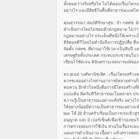
ทั้งหมดว่าจริงหรือไม่ ไม่ได้ตอบเรื่องโครงสร
อย่างไร และมีสิทธิในพื้นที่สาธารณะแค
คุณสุวรรณา สมบัติรักษาสุข : ถ้า กสท
ดำเนินการโดยไม่ชอบด้วยกฎหมาย ไม่ว่าท
กฎหมายอย่างไร ประเด็นที่หนึ่งให้เพราะเ
ดิจิตอลทีวีโดยไม่คำนึงถึงการปฏิรูปสื่อ ซ
จัดตั้ง กสทช. ที่ผ่านมาใช้เวลาเป็นสิบปี แต
เศรษฐกิจทั้งประเทศ กระทบประชาชนในวง
เขียนไว้ชัดเจน ดิฉันทราบเจตนารมณ์ของก
ดร.สุเมธ วงศ์พานิชเลิศ : เรื่องโครงสร้างห
ควรชะลออย่างไรท่านอาจารย์หลายท่านก็บ
ทบทวน อีกหัวใจหนึ่งคือการมีโครงสร้างที่ด
แบบเดิม ผิดกับทีวีสาธารณะในหลายๆ ป
ความรู้เป็นสาธารณะอย่างแท้จริง อย่างไรที
ให้อย่างน้อยมีความเป็นสาธารณะอย่างแท้
box ให้ 22 ล้านครัวเรือนเป็นการเร่งเข้าสู
อนุญาต และ 2 เปอร์เซ็นต์เพื่อเข้ากองทุนวิ
การตรวจสอบการใช้เงิน ส่วนในเรื่องระยะ
แผนการดำเนินงาน เนื้อหา แล้วตรวจสอบทุก