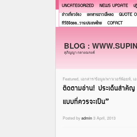
UNCATEGORIZED
NEWS UPDATE
ปฏ
ข่าวเกี่ยวข้อง
เอกสารดาวน์โหลด
QUOTE O
ทีวีดิจิตอล…วาระประเทศไทย
COFACT
BLOG : WWW.SUPI
สุภิญญา กลางณรงค์
Featured
,
เอกสาร/ข้อมูล/พาวเวอร์พ้อยท์
,
เ
ติดตามอ่าน! ประเด็นสำคัญ 
แบบที่ควรจะเป็น”
Posted by
admin
3 April, 2013