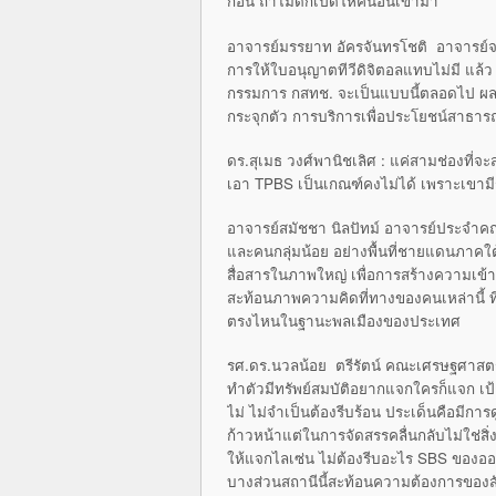
ก่อน ถ้าไม่ดีก็เปิดให้คนอื่นเข้ามา
อาจารย์มรรยาท อัครจันทรโชติ อาจารย์จา
การให้ใบอนุญาตทีวีดิจิตอลแทบไม่มี แล้ว
กรรมการ กสทช. จะเป็นแบบนี้ตลอดไป ผลขอ
กระจุกตัว การบริการเพื่อประโยชน์สา
ดร.สุเมธ วงศ์พานิชเลิศ : แค่สามช่องที่จ
เอา TPBS เป็นเกณฑ์คงไม่ได้ เพราะเขามีร
อาจารย์สมัชชา นิลปัทม์ อาจารย์ประจำคณะว
และคนกลุ่มน้อย อย่างพื้นที่ชายแดนภาคใ
สื่อสารในภาพใหญ่ เพื่อการสร้างความเข้า
สะท้อนภาพความคิดที่ทางของคนเหล่านี้ ที่ออ
ตรงไหนในฐานะพลเมืองของประเทศ
รศ.ดร.นวลน้อย ตรีรัตน์ คณะเศรษฐศาสตร์ จ
ทำตัวมีทรัพย์สมบัติอยากแจกใครก็แจก เ
ไม่ ไม่จำเป็นต้องรีบร้อน ประเด็นคือมีกา
ก้าวหน้าแต่ในการจัดสรรคลื่นกลับไม่ใช่สิ่ง
ให้แจกไลเซ่น ไม่ต้องรีบอะไร SBS ของออสเ
บางส่วนสถานีนี้สะท้อนความต้องการของส