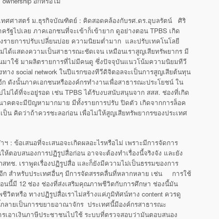
 ownership อีกหรือไม่
ศาสตร์ ม.ธุรกิจบัณฑิตย์ : คิดสอดคล้องกับรศ.ดร.อุบลรัตน์ ศิริ
าครัฐไปเลย ภาคเอกชนที่จะเข้าก็เข้ายาก ดูอย่างตอน TPBS เกิด
งรายการปรับเปลี่ยนบ่อย ความนิยมต่ำมาก และปรับเทคโนโลยี
ไม่ได้แสดงความเป็นสาธารณะชัดเจน เหมือนเราสูญเสียทรัพยากร มี
นมาใช้ มาผลิตรายการที่ไม่มีคนดู ซึ่งปัจจุบันแนวโน้มความนิยมทีวี
ทาง social network ในปีแรกของทีวีดิจิตอลจะเป็นการสูญเสียต้นทุน
ีก ดังนั้นภาคเอกชนหรือองค์กรทำงานเพื่อสาธารณะประโยชน์ ใน
่ได้ที่จะอยู่รอด เช่น TPBS ได้รับงบสนับสนุนจาก สสส. ช่องที่เกิด
นอนาคตจะมีปัญหามากมาย มีทั้งรายการปรับ ปิดตัว เกิดจากการล็อค
เป็น คิดว่าถ้าควรชะลอก่อน เพื่อไม่ให้สูญเสียทรัพยากรของประเทศ
าฯ : ข้อเสนอที่จะเสนอจะเกิดผลอะไรหรือไม่ เพราะมีการจัดการ
ตอบสนองการปฏิรูปสื่อก่อน อาจจะต้องทำเรื่องนี้จริงจัง และยัง
กสทช. เราพูดเรื่องปฏิรูปสื่อ และก็ยังมีความไม่เป็นธรรมของการ
่ก็มาอีก สำหรับประเทศอื่นๆ มีการจัดสรรคลื่นที่หลากหลาย เช่น การใช้
นี้มี 12 ช่อง ช่องที่ส่งเสริมคุณภาพชีวิตกับการศึกษา ช่องนี้มัน
ิตหรือ ทางปฏิรูปสื่อเราไม่สร้างแค่ภูมิทัศน์ทาง content ควรดู
บนี้กลายเป็นการขยายอาณาจักร ประเทศนี้มีองค์กรสาธารณะ
 การเอาเงินภาษีประชาชนไปใช้ ระบบที่ตรวจสอบว่ามันตอบสนอง