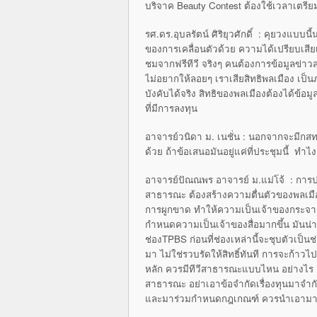
บริจาค Beauty Contest ต้องใช้เวลาเตรี
รศ.ดร.อุบลรัตน์ ศิริยุวศักดิ์ : คุยวงแบ
ของการเคลื่อนตัวด้วย ความได้เปรียบเสี
ชมจากฟรีทีวี จริงๆ คนต้องการข้อมูลข่าว
ไม่อยากให้ลอยๆ เราเสียสิทธิพลเมือง เป็น
บังคับได้จริง สิทธิของพลเมืองต้องได้ข้อมู
ที่มีการลงทุน
อาจารย์วนิดา ม. เนชั่น : นอกจากจะมีกสท
ด้วย ถ้าข้อเสนอมันอยู่แค่ที่ประชุมนี้ ทำไง
อาจารย์ปัณณพร อาจารย์ ม.แม่โจ้ : การปฏ
สาธารณะ ต้องสร้างความตื่นตัวของพลเมื
การผูกขาด ทำให้ความเป็นเจ้าของกระจายม
กำหนดความเป็นเจ้าของสื่อมากขึ้น มันน่าจ
ช่องTPBS ก่อนที่ช่องเหล่านี้จะชุบตัวเ
มา ไม่ใช่รวบรัดให้สิทธิ์ทันที การจะก้าวไ
หลัก ควรมีทีวีสาธารณะแบบไหน อย่างไร คว
สาธารณะ อย่าเอาข้อจำกัดเรื่องทุนมาจำก
และมาร่วมกำหนดกฎเกณฑ์ ควรนำเอามาประเ