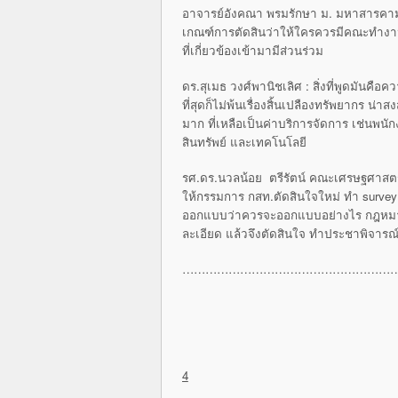
อาจารย์อังคณา พรมรักษา ม. มหาสารคาม :
เกณฑ์การตัดสินว่าให้ใครควรมีคณะทำงานต
ที่เกี่ยวข้องเข้ามามีส่วนร่วม
ดร.สุเมธ วงศ์พานิชเลิศ : สิ่งที่พูดมันคือ
ที่สุดก็ไม่พ้นเรื่องสิ้นเปลืองทรัพยากร น
มาก ที่เหลือเป็นค่าบริการจัดการ เช่นพ
สินทรัพย์ และเทคโนโลยี
รศ.ดร.นวลน้อย ตรีรัตน์ คณะเศรษฐศาสตร์ 
ให้กรรมการ กสท.ตัดสินใจใหม่ ทำ survey
ออกแบบว่าควรจะออกแบบอย่างไร กฎหมายเขี
ละเอียด แล้วจึงตัดสินใจ ทำประชาพิจารณ์
…………………………………………………
4