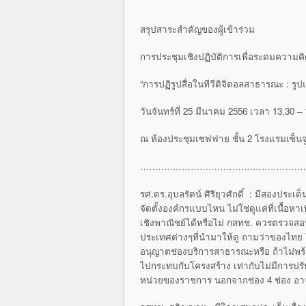
สรุปสาระสำคัญของผู้เข้าร่วม
การประชุมเชิงปฏิบัติการเพื่อระดมความคิ
“การปฏิรูปสื่อในทีวีดิจิตอลสาธารณะ : รูป
วันจันทร์ที่ 25 มีนาคม 2556 เวลา 13.30 – 
ณ ห้องประชุมเซฟฟาย ชั้น 2 โรงแรมเซ็นจูร
…………………………………………………
รศ.ดร.อุบลรัตน์ ศิริยุวศักดิ์ : มีสองประเ
จัดตั้งองค์กรแบบไหน ไม่ใช่ดูแค่ที่เนื้อห
เชิงพาณิชย์ได้หรือไม่ กสทช. ควรตรวจส
ประเทศต่างๆที่นำมาให้ดู ถามว่าของไทย ใค
อนุญาตช่องบริการสาธารณะหรือ ถ้าไม่พร้อม
ไปกระทบกับโครงสร้าง เท่ากับไม่มีการปร
หน่วยของราชการ นอกจากช่อง 4 ช่อง อาจ