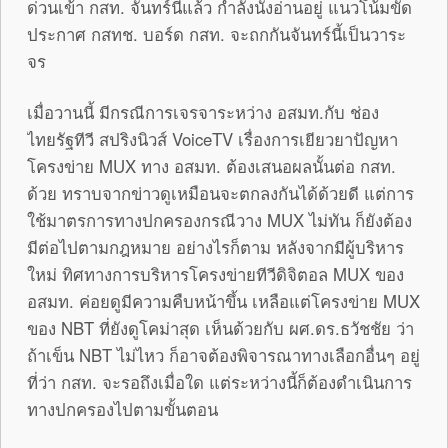
ด่วนเข้า กสท. จันทร์นี้แล้ว กำลังนั่งอ่านอยู่ แนวโน้มขัด
ประกาศ กสทช. บอร์ด กสท. จะถกกันจันทร์นี้เป็นวาระ
จร
เมื่อวานนี้ มีกรณีการเจรจาระหว่าง อสมท.กับ ช่อง
ไทยรัฐทีวี สปริงนิวส์ VoiceTV เรื่องการเยียวยาปัญหา
โครงข่าย MUX ทาง อสมท. ต้องเสนอผลนั้นต่อ กสท.
ด้วย ทราบจากข่าวดูเหมือนจะตกลงกันได้ด้วยดี แต่การ
ใช้มาตรการทางปกครองกรณีวาง MUX ไม่ทัน ก็ยังต้อง
มีต่อไปตามกฎหมาย อย่างไรก็ตาม หลังจากมีผู้บริหาร
ใหม่ ทิศทางการบริหารโครงข่ายทีวีดิจิตอล MUX ของ
อสมท. ค่อยดูมีความคืบหน้าขึ้น เหลือแต่โครงข่าย MUX
ของ NBT ที่ยังดูโคม่าสุด เห็นด้วยกับ ผศ.ดร.ธวัชชัย ว่า
ถ้าเข็น NBT ไม่ไหว ก็อาจต้องพิจารณาทางเลือกอื่นๆ อยู่
ที่ว่า กสท. จะรอถึงเมื่อใด แต่ระหว่างนี้ก็ต้องดำเนินการ
ทางปกครองไปตามขั้นตอน