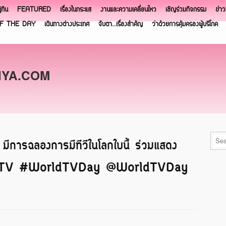
ิทิน
FEATURED
เรื่องในกระแส
งานและความเคลื่อนไหว
เชิญร่วมกิจกรรม
ข่า
F THE DAY
เดินทางต่างประเทศ
จับตา…เรื่องสำคัญ
ว่าด้วยการคุ้มครองผู้บริโภค
NYA.COM
 มีการฉลองการมีทีวีในโลกใบนี้ ร่วมแสดง
loveTV #WorldTVDay @WorldTVDay