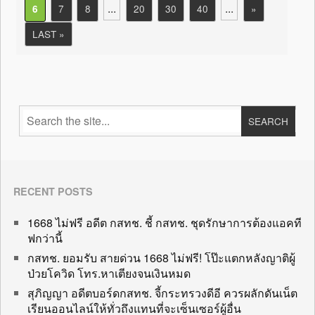
...
...
7
8
20
30
40
»
6
LAST »
RECENT POSTS
1668 ไม่ฟรี อดีต กสทช. ชี้ กสทช. ชุดรักษาการต้องแอคที
ฟกว่านี้
กสทช. ยอมรับ สายด่วน 1668 ไม่ฟรี! โป๊ะแตกหลังญาติผู้
ป่วยโควิด โทร.หาเตียงจนเงินหมด
สุภิญญา อดีตบอร์ดกสทช. จี้กระทรวงดีอี ควรผลักดันเน็ต
เรียนออนไลน์ให้ทั่วถึงแทนที่จะเซ็นเซอร์ผู้อื่น