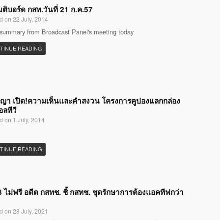
มติบอร์ด กสท.วันที่ 21 ก.ค.57
d on 22 July, 2014
 summary from Broadcast Panel's meeting today
TINUE READING
ญญา เปิด!ความเห็นและคำสงวน โครงการคูปองแลกกล่อง
อลทีวี
d on 1 July, 2014
TINUE READING
 ไม่ฟรี อดีต กสทช. ชี้ กสทช. ชุดรักษาการต้องแอคทีฟกว่า
d on 28 July, 2021