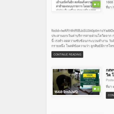
1668 
0
ที่มา
fbclid=IwAR16hiRIBJcSU340p0m1oYsd9Ds
ประสานยกเว้นค่าบริการสายด่วนโควิดจาก กส
นี้ เร่งทำ-ลดความซับซ้อนกระบวนทำงาน วันที่ 
กรายหนึ่ง โพสต์ข้อความว่า ลูกศิษย์มีการโท
CONTINUE READING
กสทช
วิด 
Poste
ที่มา
0
CON