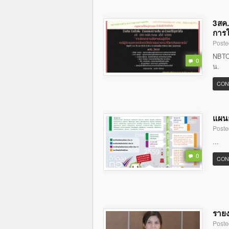
3สค.
การใ
Poste
NBTC 
0
น.
CON
แผนย
Poste
...
0
CON
รายง
Poste