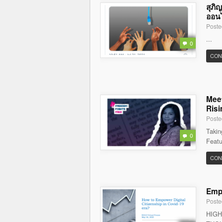
สุภิ
ออนไล
Poste
...
0
CON
Meet
Risi
Poste
Takin
0
Featu
CON
Empo
Poste
HIGH