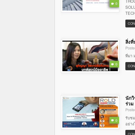
THOU
0
SOLU
TECH
CON
สิ่ง
Poste
ที่มา 
0
CON
นักว
ร่วม
Poste
รับชม
0
อย่าง
CON