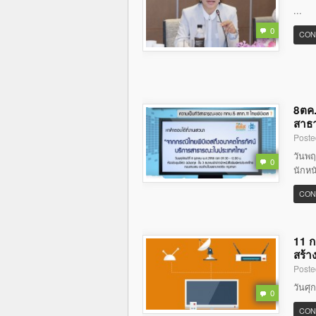
...
0
CON
8ตค.
สาธ
Poste
วันพฤ
0
นักหน
CON
11 ก
สร้า
Poste
วันศุ
0
CON