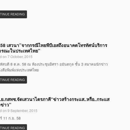
TINUE READING
58 เสวนา”จากกรณีไทยพีบีเอสถึงอนาคตโทรทัศน์บริการ
ารณะในประเทศไทย”
d on 7 October, 2015
หัสบดี 8 ต.ค. 58 ณ ห้องประชุมอิศรา อมันตกุล ชั้น 3 สมาคมนักข่าว
ังสือพิมพ์แห่งประเทศไทย
TINUE READING
.ย.กสทช.จัดเสวนาไตรภาคี“ข่าวสร้างกระแส..หรือ..กระแส
งข่าว”
d on 9 September, 2015
กร์ 11 ก.ย. 58
TINUE READING