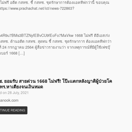
ไม่ฟรี อดีต กสทช. ชี้ กสทช. ชุดรักษาการต้องแอคทีฟกว่านี้ ขอบคุณ
 https://www.prachachat.net/ict/news-722863?
4R9u7BMs3BTZNyfEBvCU9fEoFo7MaVkw 1668 ไม่ฟรี ดีอีเอสเร่ง
ทช. ด้านอดีต กสทช. สุดทน ชี้ กสทช. ชุดรักษาการ ต้องแอคทีฟกว่า
24 กรกฏาคม 2564 ผู้สื่อข่าวรายงานว่า จากเหตุการณ์ที่มีผู้ใช้เฟซบุ๊
รเบอร์ 1668 […]
. ยอมรับ สายด่วน 1668 ไม่ฟรี! โป๊ะแตกหลังญาติผู้ป่วยโค
โทร.หาเตียงจนเงินหมด
d on 28 July, 2021
 sanook.com
TINUE READING