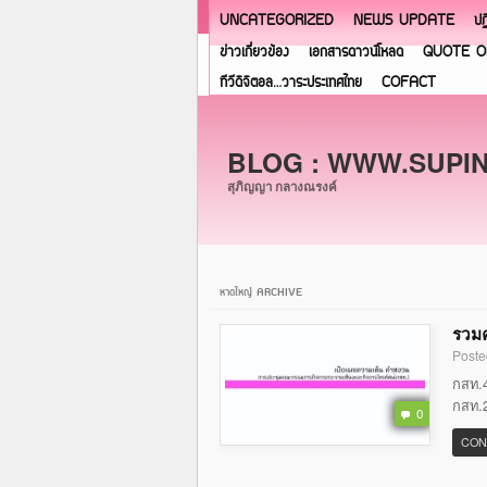
UNCATEGORIZED
NEWS UPDATE
ปฏ
ข่าวเกี่ยวข้อง
เอกสารดาวน์โหลด
QUOTE O
ทีวีดิจิตอล…วาระประเทศไทย
COFACT
BLOG : WWW.SUPI
สุภิญญา กลางณรงค์
หาดใหญ๋ ARCHIVE
รวมค
Poste
กสท.4
กสท.2
0
CON