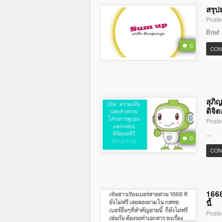
สรุป
Poste
Brief
0
CON
สุภิ
ดิจิต
Poste
...
0
CON
1668
นี้
Poste