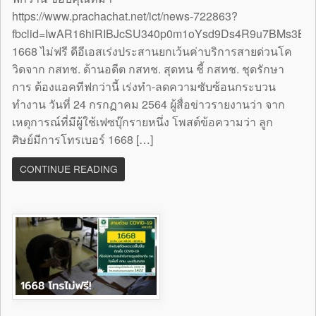
https://www.prachachat.net/ict/news-722863?
fbclid=IwAR16hiRIBJcSU340p0m1oYsd9Ds4R9u7BMs3B
1668 ไม่ฟรี ดีอีเอสเร่งประสานยกเว้นค่าบริการสายด่วนโค
วิดจาก กสทช. ด้านอดีต กสทช. สุดทน ชี้ กสทช. ชุดรักษา
การ ต้องแอคทีฟกว่านี้ เร่งทำ-ลดความซับซ้อนกระบวน
ทำงาน วันที่ 24 กรกฏาคม 2564 ผู้สื่อข่าวรายงานว่า จาก
เหตุการณ์ที่มีผู้ใช้เฟซบุ๊กรายหนึ่ง โพสต์ข้อความว่า ลูก
ศิษย์มีการโทรเบอร์ 1668 […]
CONTINUE READING