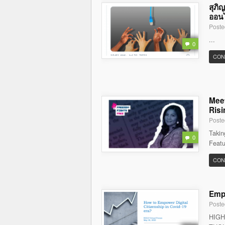
สุภิ
ออนไล
Poste
...
0
CON
Meet
Risi
Poste
Takin
0
Featu
CON
Empo
Poste
HIGH