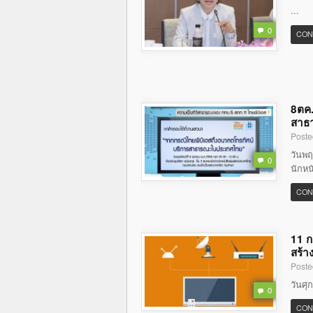
...
0
CON
8ตค.
สาธ
Poste
วันพฤ
0
นักหน
CON
11 ก
สร้า
Poste
วันศุ
0
CON