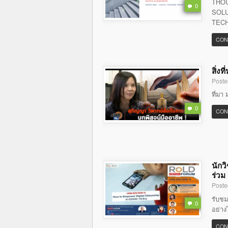
THOU
0
SOLU
TECH
CON
สิ่ง
Poste
ที่มา 
0
CON
นักว
ร่วม
Poste
รับชม
0
อย่าง
CON