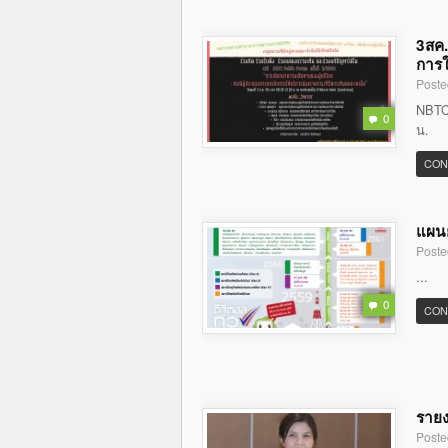
3สค.
การใ
Poste
NBTC 
0
น.
CON
แผนย
Poste
...
0
CON
รายง
Poste