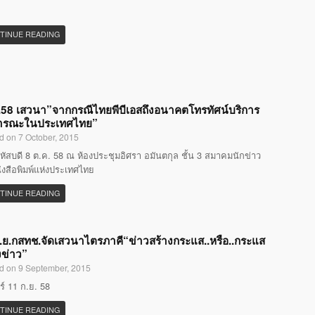
TINUE READING
58 เสวนา”จากกรณีไทยพีบีเอสถึงอนาคตโทรทัศน์บริการ
ารณะในประเทศไทย”
d on 7 October, 2015
หัสบดี 8 ต.ค. 58 ณ ห้องประชุมอิศรา อมันตกุล ชั้น 3 สมาคมนักข่าว
ังสือพิมพ์แห่งประเทศไทย
TINUE READING
.ย.กสทช.จัดเสวนาไตรภาคี“ข่าวสร้างกระแส..หรือ..กระแส
งข่าว”
d on 9 September, 2015
กร์ 11 ก.ย. 58
TINUE READING