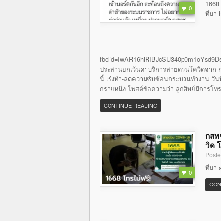
1668 
0
ที่มา
fbclid=IwAR16hiRIBJcSU340p0m1oYsd9Ds
ประสานยกเว้นค่าบริการสายด่วนโควิดจาก กส
นี้ เร่งทำ-ลดความซับซ้อนกระบวนทำงาน วันที่ 
กรายหนึ่ง โพสต์ข้อความว่า ลูกศิษย์มีการโท
CONTINUE READING
กสทช
วิด 
Poste
ที่มา
0
CON