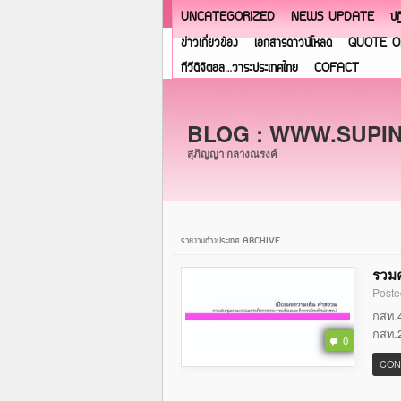
UNCATEGORIZED
NEWS UPDATE
ปฏ
ข่าวเกี่ยวข้อง
เอกสารดาวน์โหลด
QUOTE O
ทีวีดิจิตอล…วาระประเทศไทย
COFACT
BLOG : WWW.SUPI
สุภิญญา กลางณรงค์
รายงานต่างประเทศ ARCHIVE
รวมค
Poste
กสท.4
กสท.2
0
CON