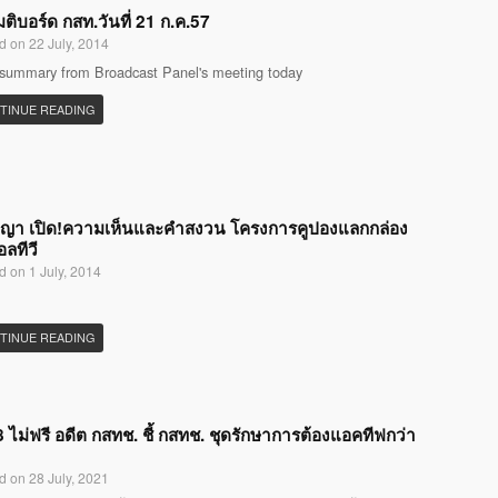
มติบอร์ด กสท.วันที่ 21 ก.ค.57
d on 22 July, 2014
 summary from Broadcast Panel's meeting today
TINUE READING
ญญา เปิด!ความเห็นและคำสงวน โครงการคูปองแลกกล่อง
อลทีวี
d on 1 July, 2014
TINUE READING
 ไม่ฟรี อดีต กสทช. ชี้ กสทช. ชุดรักษาการต้องแอคทีฟกว่า
d on 28 July, 2021