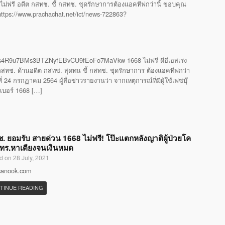
ไม่ฟรี อดีต กสทช. ชี้ กสทช. ชุดรักษาการต้องแอคทีฟกว่านี้ ขอบคุณ
 https://www.prachachat.net/ict/news-722863?
4R9u7BMs3BTZNyfEBvCU9fEoFo7MaVkw 1668 ไม่ฟรี ดีอีเอสเร่ง
ทช. ด้านอดีต กสทช. สุดทน ชี้ กสทช. ชุดรักษาการ ต้องแอคทีฟกว่า
24 กรกฏาคม 2564 ผู้สื่อข่าวรายงานว่า จากเหตุการณ์ที่มีผู้ใช้เฟซบุ๊
รเบอร์ 1668 […]
. ยอมรับ สายด่วน 1668 ไม่ฟรี! โป๊ะแตกหลังญาติผู้ป่วยโค
โทร.หาเตียงจนเงินหมด
d on 28 July, 2021
 sanook.com
TINUE READING