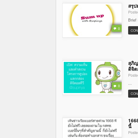
สรุป
Poste
Brief
0
CON
สุภิ
ดิจิต
Poste
...
0
CON
1668
นี้
Poste