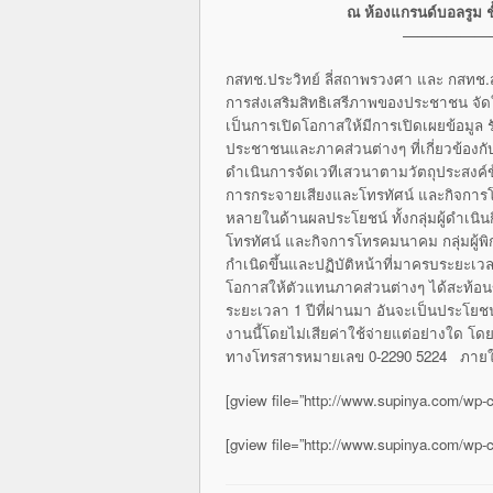
ณ ห้องแกรนด์บอลรูม ชั
——————
กสทช.ประวิทย์ ลี่สถาพรวงศา และ กสทช.
การส่งเสริมสิทธิเสรีภาพของประชาชน จัด
เป็นการเปิดโอกาสให้มีการเปิดเผยข้อมูล
ประชาชนและภาคส่วนต่างๆ ที่เกี่ยวข้องก
ดำเนินการจัดเวทีเสวนาตามวัตถุประสงค์ข้
การกระจายเสียงและโทรทัศน์ และกิจการ
หลายในด้านผลประโยชน์ ทั้งกลุ่มผู้ดำเนิน
โทรทัศน์ และกิจการโทรคมนาคม กลุ่มผู้พิก
กำเนิดขึ้นและปฏิบัติหน้าที่มาครบระยะเวลา
โอกาสให้ตัวแทนภาคส่วนต่างๆ ได้สะท้อนข
ระยะเวลา 1 ปีที่ผ่านมา อันจะเป็นประโยชน
งานนี้โดยไม่เสียค่าใช้จ่ายแต่อย่างใด 
ทางโทรสารหมายเลข 0-2290 5224 ภายในว
[gview file=”http://www.supinya.com/wp-
[gview file=”http://www.supinya.com/wp-