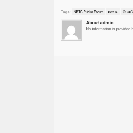
Tags:
NBTC Public Forum
กสทช.
สังคม
About admin
No information is provided b