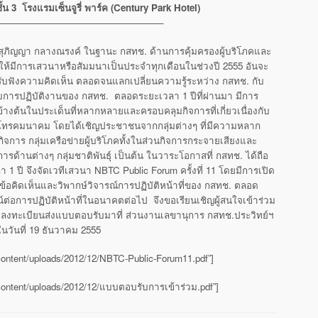
้น 3 โรงแรมเซ็นจูรี่ พาร์ค (Century Park Hotel)
——————————————————
สุภิญญา กลางณรงค์ ในฐานะ กสทช. ด้านการคุ้มครองผู้บริโภคและ
ให้มีการเสวนาหรือสัมมนาเป็นประจำทุกเดือนในช่วงปี 2555 อันจะ
 รับฟังความคิดเห็น ตลอดจนแลกเปลี่ยนความรู้ระหว่าง กสทช. กับ
ับการปฏิบัติงานของ กสทช. ตลอดระยะเวลา 1 ปีที่ผ่านมา มีการ
างต้นในประเด็นที่หลากหลายและครอบคลุมกิจการที่เกี่ยวเนื่องกับ
โทรคมนาคม โดยได้เชิญประชาชนจากกลุ่มต่างๆ ที่มีความหลาก
กิจการ กลุ่มเครือข่ายผู้บริโภคทั้งในส่วนกิจการกระจายเสียงและ
ารด้านต่างๆ กลุ่มชาติพันธุ์ เป็นต้น ในวาระโอกาสที่ กสทช. ได้ถือ
 1 ปี จึงจัดเวทีเสวนา NBTC Public Forum ครั้งที่ 11 โดยมีการเปิด
้อคิดเห็นและวิพากษ์วิจารณ์การปฏิบัติหน้าที่ของ กสทช. ตลอด
์ต่อการปฏิบัติหน้าที่ในอนาคตต่อไป จึงขอเรียนเชิญผู้สนใจเข้าร่วม
โดยลงทะเบียนส่งแบบตอบรับมาที่ ส่วนงานเลขานุการ กสทช.ประวิทย์ฯ
ันที่ 19 ธันวาคม 2555
content/uploads/2012/12/NBTC-Public-Forum11.pdf”]
content/uploads/2012/12/แบบตอบรับการเข้าร่วม.pdf”]