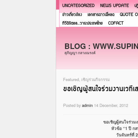
UNCATEGORIZED
NEWS UPDATE
ปฏ
ข่าวเกี่ยวข้อง
เอกสารดาวน์โหลด
QUOTE O
ทีวีดิจิตอล…วาระประเทศไทย
COFACT
BLOG : WWW.SUPI
สุภิญญา กลางณรงค์
Featured
,
เชิญร่วมกิจกรรม
ขอเชิญผู้สนใจร่วมงานเวท
Posted by
admin
14 December, 2012
ขอเชิญผู้สนใจร่ว
หัวข้อ “1 ปี 
วันจันทร์ที