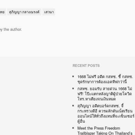
ไทย
สุภิญญา กลางณรงค์
เสวนา
y the author.
RECENT POSTS
1668 ไม่ฟรี อดีต กสทช. ชี้ กสทช.
ชุดรักษาการต้องแอคทีฟกว่านี้
กสทช. ยอมรับ สายด่วน 1668 ไม่
ฟรี! โป๊ะแตกหลังญาติผู้ป่วยโควิด
โทร.หาเตียงจนเงินหมด
สุภิญญา อดีตบอร์ดกสทช. จี้
กระทรวงดีอี ควรผลักดันเน็ตเรียน
ออนไลน์ให้ทั่วถึงแทนที่จะเซ็นเซอร์
ผู้อื่น
Meet the Press Freedom
Trailblazer Taking On Thailand’s