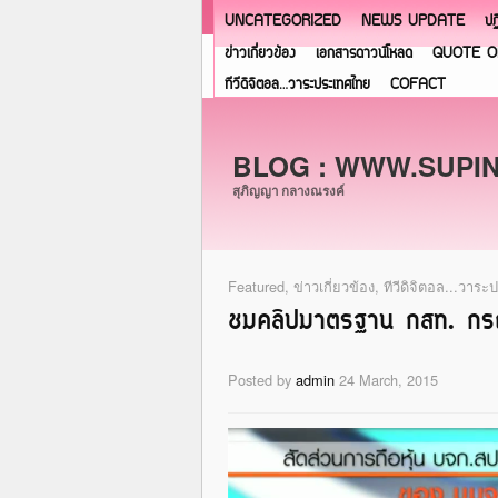
UNCATEGORIZED
NEWS UPDATE
ปฏ
ข่าวเกี่ยวข้อง
เอกสารดาวน์โหลด
QUOTE O
ทีวีดิจิตอล…วาระประเทศไทย
COFACT
BLOG : WWW.SUPI
สุภิญญา กลางณรงค์
Featured
,
ข่าวเกี่ยวข้อง
,
ทีวีดิจิตอล...วาร
ชมคลิปมาตรฐาน กสท. กรณี 
Posted by
admin
24 March, 2015