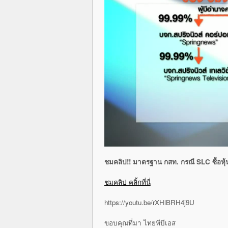
ชมคลิป!! มาตรฐาน กสท. กรณี SLC ซื้อหุ้น
ชมคลิป คลิ้กที่นี่
https://youtu.be/rXHlBRH4j9U
ขอบคุณที่มา ไทยพีบีเอส