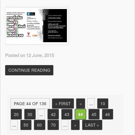
Posted on 12 June, 2015
CONTINUE READING
...
PAGE 44 OF 136
« FIRST
«
10
...
20
30
42
43
45
46
44
...
...
50
60
70
»
LAST »