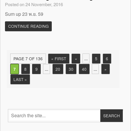
Posted on 24 November, 2016
Sum up 23 พ.ย. 59
CONTINUE READING
...
PAGE 7 OF 136
« FIRST
«
5
6
...
...
8
9
20
30
40
»
7
LAST »