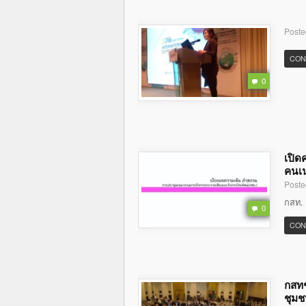
Poste
CON
0
เปิด
คนเน
Poste
กสท. ค
0
CON
กสทช
ชุม