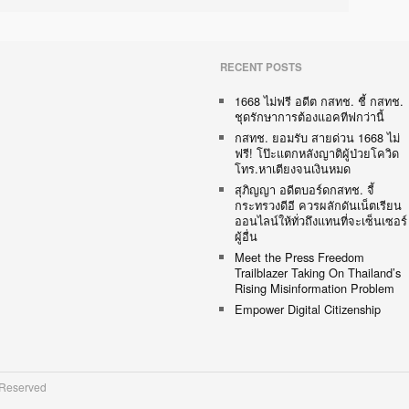
RECENT POSTS
1668 ไม่ฟรี อดีต กสทช. ชี้ กสทช.
ชุดรักษาการต้องแอคทีฟกว่านี้
กสทช. ยอมรับ สายด่วน 1668 ไม่
ฟรี! โป๊ะแตกหลังญาติผู้ป่วยโควิด
โทร.หาเตียงจนเงินหมด
สุภิญญา อดีตบอร์ดกสทช. จี้
กระทรวงดีอี ควรผลักดันเน็ตเรียน
ออนไลน์ให้ทั่วถึงแทนที่จะเซ็นเซอร์
ผู้อื่น
Meet the Press Freedom
Trailblazer Taking On Thailand’s
Rising Misinformation Problem
Empower Digital Citizenship
 Reserved