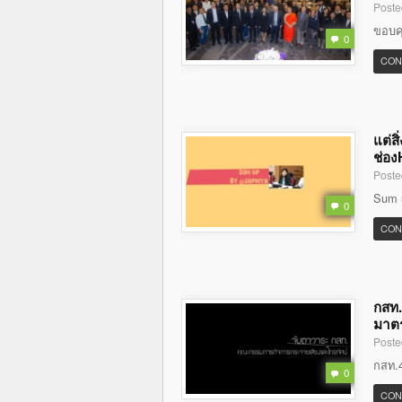
Poste
ขอบคุ
0
CON
แต่ส
ช่อง
Poste
Sum u
0
CON
กสท.
มาตร
Poste
กสท.4
0
CON