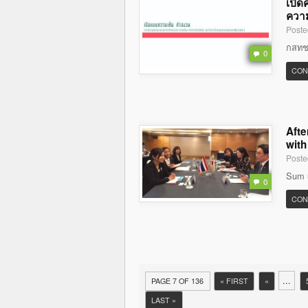
เปิด
ความ
Poste
กสทช. 
0
CON
Afte
with
Poste
Sum u
0
CON
...
PAGE 7 OF 136
« FIRST
«
LAST »