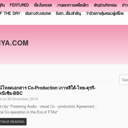
ิทิน
FEATURED
เรื่องในกระแส
งานและความเคลื่อนไหว
เชิญร่วมกิจกรรม
ข่า
F THE DAY
เดินทางต่างประเทศ
จับตา…เรื่องสำคัญ
ว่าด้วยการคุ้มครองผู้บริโภค
NYA.COM
์โหลดเอกสาร Co-Production เกาหลีใต้-ไทย-ตุรกี-
ดนีเซีย-BBC
d on 30 November, 2016
ะชุม "Fostering Audio - visual Co - production Agreement :
ral Co-operation in the Era of FTAs"
TINUE READING