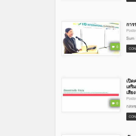
การร
Poste
Sum 
0
CON
เปิด
เสริ
เสีย
Poste
0
กสทช. 
CON