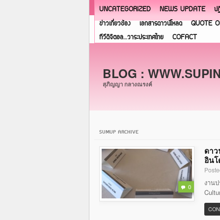
UNCATEGORIZED
NEWS UPDATE
ปฏ
ข่าวเกี่ยวข้อง
เอกสารดาวน์โหลด
QUOTE O
ทีวีดิจิตอล…วาระประเทศไทย
COFACT
BLOG : WWW.SUPI
สุภิญญา กลางณรงค์
SUMUP ARCHIVE
ดาวน
อินโ
Poste
งานปร
0
Cultu
CON