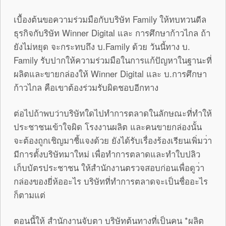
เบื้องต้นขอความร่วมมือกับบริษั
ท Family ให้ทบทวนดีล
ธุรกิจกับริษัท Winner Digital และ การศึกษาก้าวไกล ถ้า
ยังไม่หยุด จะกระทบถึง บ.Family ด้วย วันนี้ทาง บ.
Family รับปากให้ความร่วมมือในการแก้ปั
ญหาในฐานะที่
ผลิตและขายกล่องให้
Winner Digital และ บ.การศึกษา
ก้าวไกล คือเขาต้องร่วมรับผิดชอบอีกทาง
ต่อไปถ้าพบว่าบริษัทใดไปทำการตล
าดในลักษณะที่ทำให้
ประชาชนเข้าใ
จผิด โรงงานผลิต และคนขายกล่องนั้น
จะต้องถูกเชิญมาชี้แจงด้วย ยังได้รับเรื่องร้องเรียนเพิ่มว
่า
มีการตั้งบริษัทมาใหม่ เพื่อทำการตลาดและทำใบปลิว
เก็บบ
ัตรประชาชน ให้สำนักงานตรวจสอบก่อนเพื่อดูว
่า
กล่องของยี่ห้ออะไร บริษัทที่ทำการตลาดจะเป็นชื่ออะ
ไร
ก็ตามแต่
ตอนนี้ให้ สำนักงานจับตา บริษัทต้นทางที่เป็นคน *ผลิต