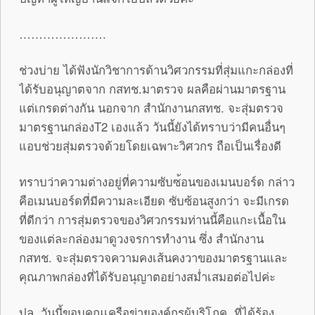
………………….
ช่วงบ่าย ได้ฟังนักวิชาการด้านวิศวกรรมที
่สุ่มแกะกล่องที่
ได้รับอนุญาตจา
ก กสทช.มาตรวจ ผลคือผ่านมาตรฐาน
แต่เกรดต่างกัน นอกจาก สำนักงานกสทช. จะสุ่มตรวจ
มาตรฐานกล่องT2 เองแล้ว วันนี้ยังได้ทราบว่ามีคนอื่นๆ
แอ
บช่วยสุ่มตรวจด้วยโดยเฉพาะวิศวก
ร ถือเป็นเรื่องดี
ทราบว่าความต่างอยู่ที่ความซับซ
้อนของเมนบอร์ด กล่าว
คือเมนบอร์ดที่มีความละเอี
ยด ซับซ้อนสูงกว่า จะมีเกรด
ที่ดีกว่า การสุ่มตรวจของวิศวกรรมท่านนี้ค
ือแกะเนื้อใน
ของแต่ละกล่องมาดูว
งจรการทำงาน ซึ่ง สำนักงาน
กสทช. จะสุ่มตรวจความคงเส้นคงวาของมาต
รฐานและ
คุณภาพกล่องที่ได้รับอนุ
ญาตอย่างสม่ำเสมอต่อไปค่ะ
ปล. วันนี้ขอบคุณเครือข่ายองค์กรผู้
บริโภค ที่ได้ร้อง