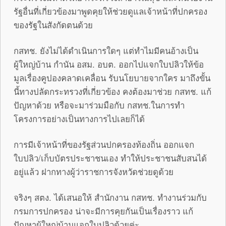
รัฐอื่นที่เกี่ยวข้อ
งมาพูดคุยให้ช่วยดูแลเจ้าหน้าที
่ปกครอง
ของรัฐในสังกัดตนด้วย
กสทช. ยังไม่ได้ดำเนินการใดๆ แต่ทำไมมีคนอ้างเป็น
ผู้ใหญ่บ้าน
กำนัน อสม. อบต. ออกไปแจกใบปลิวให้ข้อ
มูลเรื่องค
ูปองคลาดเคลื่อน รับนโยบายจากใคร มาถึงขั้น
นี้ทางปลัดกระทรวงที่เ
กี่ยวข้อง คงต้องมาช่วย กสทช. แก้
ปัญหาด้วย หรือจะมาร่วมมือกับ กสทช.ในการทำ
โครงการอย่างเป็นทา
งการไปเลยก็ได้
การมีเจ้าหน้าที่ของรัฐส่วนปกคร
องท้องถิ่น ออกแจก
ใบปลิว/
เก็บบัตรประชาชนเอง ทำให้ประชาชนสับสนได้
อยู่แล้ว ฝากทางผู้ว่าราชการจังหวัดช่วยด
ูด้วย
จริงๆ สตง. ได้เสนอให้ สำนักงาน กสทช. ทำงานร่วมกับ
กรมการปกครอง น่าจะมีการคุยกันเป็นเรื่องราว แก้
ปัญหาผู้ใหญ่บ้านแจกใบปลิวด้
วยค่ะ