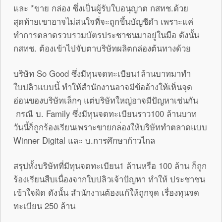
และ *ขาย กล่อง ซึ่งเป็นผู้รับใบอนุญาต กสทช.ด้วย
สุดท้ายเขาอาจไม่สนใจที่จะถูกขึ
้นบัญชีดำ เพราะแค่
ทำการตลาดรวบรวมบัตรประ
ชาชนมาอยู่ในมือ ดังนั้น
กสทช. ต้องเข้าไปจับตาบริษัทผลิตกล่อง
ต้นทางด้วย
บริษัท So Good ซึ่งมีทุนจดทะเบียน1ล้านบาทมาทำ
ใบปลิวแบบนี้ ทำให้สำนักงานอาจมีข้ออ้างให้เห
็นจุด
อ่อนของบริษัทเล็กๆ แต่บริษัทใหญ่อาจมีปัญหาเช่นกัน
กรณี บ. Family ซึ่งมีทุนจดทะเบียนราว100 ล้านบาท
วันนี้ก็ถูกร้องเรียนเพราะขายกล
่องให้บริษัททำตลาดแบบ
Winner Digital และ บ.การศึกษาก้าวไกล
สรุปทั้งบริษัทที่มีทุนจดทะเบีย
น1 ล้านหรือ 100 ล้าน ก็ถูก
ร้องเรียนสืบเนื่องจากใบปล
ิวเจ้าปัญหา ทำให้ ประชาชน
เข้าใจผิด ดังนั้น สำนักงานต้องแก้ให้ถูกจุด เรื่องทุนจด
ทะเบียน 250 ล้าน