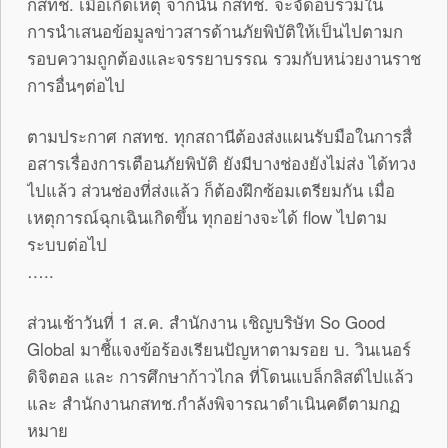
กสทช. เมื่อเกิดเหตุ จากนั้น กสทช. จะจัดอบรวมใน
การนำเสนอข้อมูลข่า
วสารด้านภัยพิบัติให้เป็นไปตามก
รอบความถูกต้องและจรรยาบรรณ รวมกับหน่วยงานราช
การอื่นๆต่อไป
ตามประกาศ กสทช. ทุกสถานีต้องส่งแผนรับมือในการส
อสารเรื่องการเตือนภัยพิบัติ ยังมีบางช่องยังไม่ส่ง ได้ทวง
ไปแล้ว ส่วนช่องที่ส่งแล้ว ก็ต้องฝึกซ้อมเตรียมกัน เมื่อ
เหตุการณ์ฉุกเฉินเกิดขึ้น ทุกอย่างจะได้ flow ไปตาม
ระบบต่อไป
…..
ส่วนเช้าวันที่ 1 ส.ค. สำนักงาน เชิญบริษัท So Good
Global มาชี้แจงข้อร้องเรียนปัญหาตามรอ
ย บ. วินเนอร์
ดิจิตอล และ การศึกษาก้าวไกล ที่โดนแบล็กลิสต์ไปแล้ว
และ สำนักงานกสทช.กำลังพิจารณาดำเนินคดี
ตามกฏ
หมาย