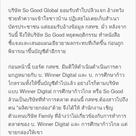
บริษัท So Good Global ยอมรับทำใบปลิวแจก อ้างหวัง
ช่วยทำความเข้าใจชาวบ้า
น ปฏิเสธไม่เคยเก็บสำเนา
บัตรประชา
ชน แต่ยอมรับอ้างข้อมูล กสทช. มั่ว หลังจาก
วันนี้ จึงให้บริษัท So Good หยุดพฤติกรรม ทำหนังสือ
ชี้แจงและเสนอแผนเยียว
ยาผลกระทบที่เกิดขึ้น ก่อนถูก
พิจารณาขึ้นบัญชีดำอีกรา
ย
ก่อนหน้านี้ บอร์ด กสทช. มีมติให้ดำเนินดำเนินการตา
มกฎหม
ายกับ บ. Winner Digital และ บ. การศึกษาก้าว
ไกลรวมทั้งให้ขึ้นบ
ัญชีดำไปแล้ว อย่างไรก็ตามบริษัท
แบบ Winner Digital การศึกษาก้าวไกล หรือ So Good
ล้วนเป็นบริษัทที่ทำการตลาด ตอนนี้ กสทช.ต้องสาวไปถึง
คน *ผลิต/
ขายกล่อง*ด้วย จึงได้ให้ สำนักงาน เชิญ
ตัวแทนบริษัท Family ที่อ้างว่าไม่เกี่ยวข้องกับการทำการ
ตลา
ดของ บ. Winner Digital และ การศึกษาก้าวไกล แต่
ขายกล่องให้เขา