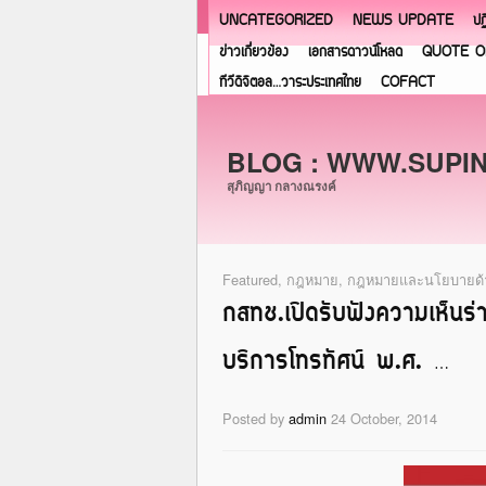
UNCATEGORIZED
NEWS UPDATE
ปฏ
ข่าวเกี่ยวข้อง
เอกสารดาวน์โหลด
QUOTE O
ทีวีดิจิตอล…วาระประเทศไทย
COFACT
BLOG : WWW.SUPI
สุภิญญา กลางณรงค์
Featured
,
กฎหมาย
,
กฎหมายและนโยบายด้
กสทช.เปิดรับฟังความเห็นร่
บริการโทรทัศน์ พ.ศ. …
Posted by
admin
24 October, 2014