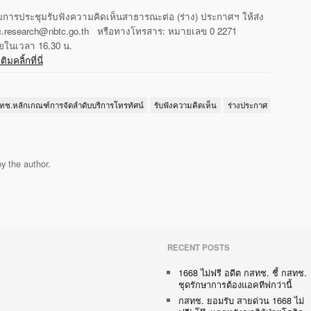
การประชุมรับฟังความคิดเห็นสาธารณะต่อ (ร่าง) ประกาศฯ ให้ส่ง
c.research@nbtc.go.th หรือทางโทรสาร: หมายเลข 0 2271
ายในเวลา 16.30 น.
คลิ้กที่นี่
ช.หลักเกณฑ์การจัดลำดับบริการโทรทัศน์
รับฟังความคิดเห็น
ร่างประกาศ
y the author.
RECENT POSTS
1668 ไม่ฟรี อดีต กสทช. ชี้ กสทช.
ชุดรักษาการต้องแอคทีฟกว่านี้
กสทช. ยอมรับ สายด่วน 1668 ไม่