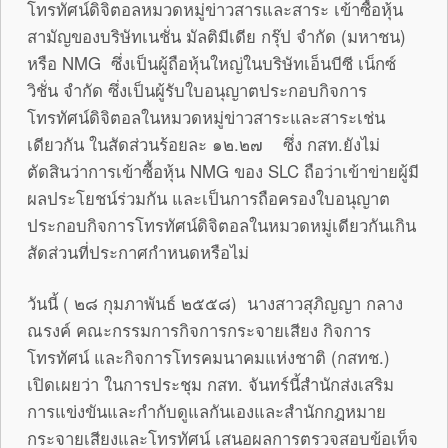
โทรทัศน์ดิจิตอลหมวดหมู่ข่าวสารและสาระ เข้าซื้อหุ้น
สามัญของบริษัทเนชั่น มัลติมีเดีย กรุ๊ป จำกัด (มหาชน)
หรือ NMG ซึ่งเป็นผู้ถือหุ้นใหญ่ในบริษัทเอ็นบีซี เน็กซ์
วิชั่น จำกัด ซึ่งเป็นผู้รับใบอนุญาตประกอบกิจการ
โทรทัศน์ดิจิตอลในหมวดหมู่ข่าวสาระและสาระเช่น
เดียวกัน ในสัดส่วนร้อยละ ๑๒.๒๗ ซึ่ง กสท.ยังไม่
ตัดสินว่าการเข้าซื้อหุ้น NMG ของ SLC ถือว่าเข้าข่ายผู้มี
ผลประโยชน์ร่วมกัน และเป็นการถือครองใบอนุญาต
ประกอบกิจการโทรทัศน์ดิจิตอลในหมวดหมู่เดียวกันเกิน
สัดส่วนที่ประกาศกำหนดหรือไม่
วันนี้ ( ๒๘ กุมภาพันธ์ ๒๕๕๘) นางสาวสุภิญญา กลาง
ณรงค์ คณะกรรมการกิจการกระจายเสียง กิจการ
โทรทัศน์ และกิจการโทรคมนาคมแห่งชาติ (กสทช.)
เปิดเผยว่า ในการประชุม กสท. จันทร์นี้สำนักส่งเสริม
การแข่งขันและกำกับดูแลกันเองและสำนักกฎหมาย
กระจายเสียงและโทรทัศน์ เสนอผลการตรวจสอบข้อเท็จ