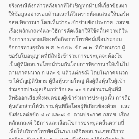
จริงกรณีดังกล่าวหลังจากที่ได้เชิญทุกฝ่ายที่เกี่ยวข้องมา
ให้ข้อมูลอย่างรอบด้านและได้วิเคราะห์ผลเสนอให้บอร์ด
กสท.พิจารณา โดยเห็นว่าจะเข้าข่ายขัดประกาศ กสทช.
เรื่องหลักเกณฑ์และวิธีการคัดเลือกให้ใช้คลื่นความถี่ใน
กิจการกระจายเสียงหรือกิจการโทรทัศน์เพื่อประกอบ
กิจการทางธุรกิจ พ.ศ. ๒๕๕๖ ข้อ ๗.๒ ที่กำหนดว่า ผู้
ขอรับใบอนุญาตที่มีสิทธิเข้าร่วมการประมูลจะต้องไม่
เป็นผู้ที่มีผลประโยชน์ร่วมกันโดยการพิจารณาให้เป็นไป
ตามภาคผนวก ก และ ข แล้วแต่กรณี โดยในภาคผนวก
ข ได้บัญญัตินิยาม ผู้ถือหุ้นรายใหญ่ คือผู้ถือหุ้นในผู้เข้า
ร่วมการประมูลเกินกว่าร้อยละ ๑๐ ของจำนวนหุ้นที่มี
สิทธิออกเสียงทั้งหมดของผู้เข้าร่วมการประมูลนั้น การถือ
หุ้นดังกล่าวให้นับรวมหุ้นที่ถือโดยผู้ที่เกี่ยวข้องด้วย และ
ยังส่งผลต่อข้อ ๘.๔ และ๘.๕ ตามประกาศ กสทช. เรื่อง
หลักเกณฑ์ วิธีการและเงื่อนไขการประมูลคลื่นความถี่
เพื่อให้บริการโทรทัศน์ในระบบดิจิตอลประเภทบริการ