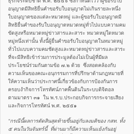
ธุรกิจระดับชาติ พ.ศ. ๒๕๕๖ ซึ่งกำหนดไว้ว่าผู้ขอรับใบ
อนุญาตมีสิทธิยื่นคำขอรับใบอนุญาตไม่เกินรายละหนึ่ง
ใบอนุญาตของแต่ละหมวดหมู่ และผู้ขอรับใบอนุญาตมี
สิทธิยื่นคำของรับใบอนุญาตหมวดหมู่ทั่วไปแบบความคม
ขัดสูงหรือหมวดหมู่ข่าวสารและสาระ หมวดหมู่ใดหมวด
หมู่หนึ่งเท่านั้น ทั้งนี้ผู้ยื่นคำขอรับใบอนุญาตในหมวดหมู่
ทั่วไปแบบความคมชัดสูงและหมวดหมู่ข่าวสารและสาระ
ที่จะมีสิทธิเข้าร่วมการประมูลต้องไม่เป็นผู้ที่มีผล
ประโยชน์ร่วมกันตามข้อ ๗.๒ ด้วย ซึ่งสอดคล้องกับ
ความเห็นของคณะอนุกรรมการที่ปรึกษาด้านกฎหมายที่
ให้ความเห็นว่าประกาศนี้เกี่ยวข้องกับการป้องกันการ
ครอบงำกิจการโทรทัศน์ภาคพื้นดินในระบบดิจิตอล
ตามมาตรา ๓๑ ใน พ.ร.บ.ประกอบกิจการกระจายเสียง
และกิจการโทรทัศน์ พ.ศ. ๒๕๕๑
“
กรณีนี้ผลการตัดสินสุดท้ายขึ้นอยู่กับลงมติของ กสท. ทั้ง
๕ คนในวันจันทร์นี้ ที่ผ่านมาก็มีความเห็นแย้งกันอยู่