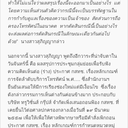
ทำให้ไม่แน่ใจว่าผลสรุปเรื่องนี้จะออกมาเป็นอย่างไร แต่
โดยความเห็นส่วนตัวคิดว่ากรณีนี้จะเป็นบรรทัดฐานใน
การกำกับดูแลเรื่องของความเป็นเจ้าของ สัดส่วนการถือ
ครองโทรทัศน์ในอนาคต หากตัดสินกรณีนี้เป็นอย่างไร
จะส่งผลต่อการตัดสินกรณีในลักษณะเดียวกันต่อไป
ด้วย
” นางสาวสุภิญญากล่าว
นอกจากนี้ นางสาวสุภิญญา พูดถึงอีกวาระที่น่าจับตาใน
วันจันทร์นี้ คือ ผลสรุปการประชุมกลุ่มย่อยเพื่อรับฟัง
ความคิดเห็นต่อ (ร่าง) ประกาศ กสทช. เรื่องหลักเกณฑ์
การจัดลำดับบริการโทรทัศน์ พ.ศ…. ซึ่งสำนักงานฯ
ยืนยันเสนอให้มีการเรียงช่องใหม่แต่มีเงื่อนไข ซึ่งเรื่อง
ดังกล่าวกรรมการเห็นต่างกันค่อนข้างมาก ประกอบกับ
บริษัท ทรูวิชั่นส์ กรุ๊ปส์ จำกัดเพิ่งเสนอถอนฟ้อง กสทช. ที่
เคยยื่นไว้ต่อศาลปกครองกลางเมื่อวันที่ ๑๙ มีนาคม
๒๕๕๗ เพื่อให้เพื่อให้ศาลพิพากษาหรือมีคำสั่งเพิกถอน
ประกาศ กสทช. เรื่อง หลักเกณฑ์การกำหนดหมวดหมู่