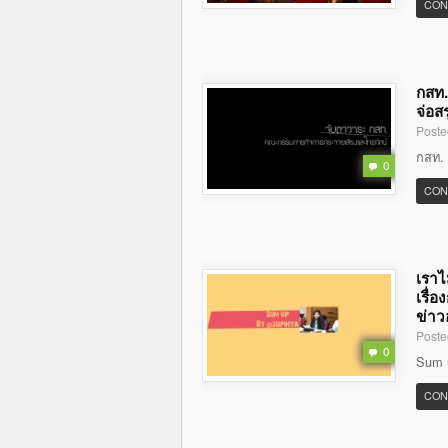
CON
กสท.
จ่อส
Poste
กสท. ค
0
CON
เราไ
เรื่
ข่าว
Poste
0
Sum u
CON