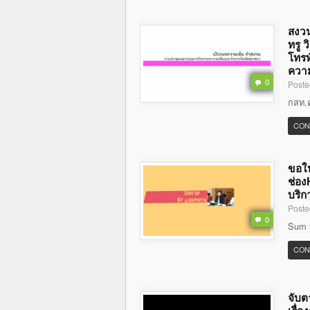
สงวน
ทรู 
โทรท
ความ
0
Poste
กสท.คร
CON
ขอให
ช่อง
บริก
Poste
0
Sum u
CON
จับต