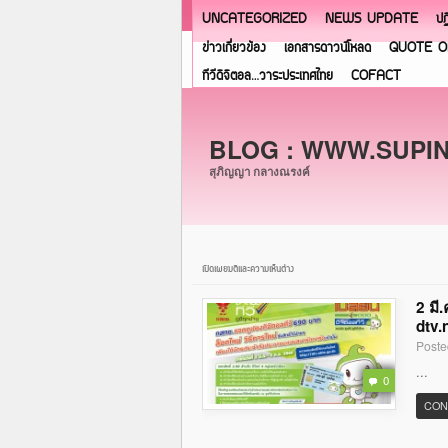
UNCATEGORIZED
NEWS UPDATE
ปฏ
ข่าวเกี่ยวข้อง
เอกสารดาวน์โหลด
QUOTE O
ทีวีดิจิตอล…วาระประเทศไทย
COFACT
BLOG : WWW.SUPI
สุภิญญา กลางณรงค์
เปิดเผยมติและความเห็นต่าง
2 มี
dtv.
Poste
...
0
CON