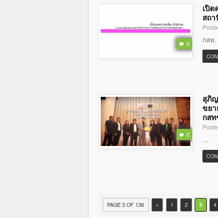
เปิด
สถาน
Poste
กสท. 
0
CON
สุภิ
ขยาย
กสท
Poste
0
...
CON
PAGE 3 OF 136
«
1
2
3
4