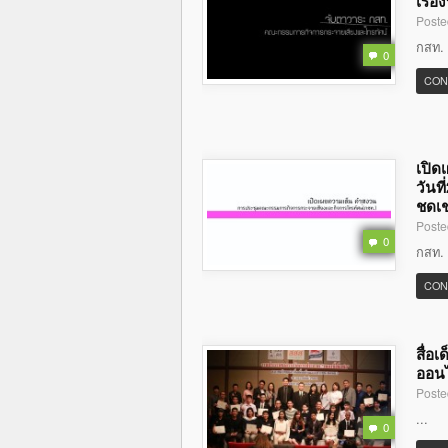
เรื่
Poste
กสท. 
0
CON
เปิด
วันท
ชดเช
Poste
0
กสท. ค
CON
สื่อเ
ออน
Poste
...
0