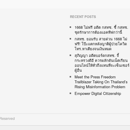
RECENT POSTS
1668 ไม่ฟรี อดีต กสทช. ชี้ กสทช.
ชุดรักษาการต้องแอคทีฟกว่านี้
กสทช. ยอมรับ สายด่วน 1668 ไม่
ฟรี! โป๊ะแตกหลังญาติผู้ป่วยโควิด
โทร.หาเตียงจนเงินหมด
สุภิญญา อดีตบอร์ดกสทช. จี้
กระทรวงดีอี ควรผลักดันเน็ตเรียน
ออนไลน์ให้ทั่วถึงแทนที่จะเซ็นเซอร์
ผู้อื่น
Meet the Press Freedom
Trailblazer Taking On Thailand’s
Rising Misinformation Problem
Empower Digital Citizenship
 Reserved